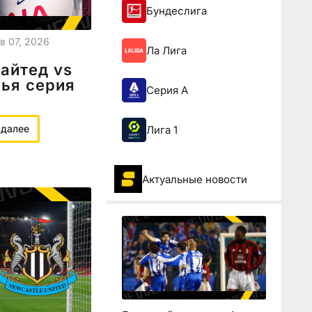
Бундеслига
в 07, 2026
Ла Лига
айтед vs
ья серия
Серия А
 далее
Лига 1
Актуальные новости