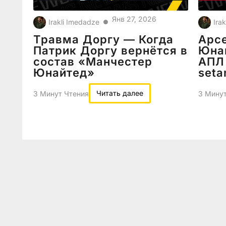
Янв 27, 2026
Irakli Imedadze
Ira
●
Травма Доргу — Когда
Арсе
Патрик Доргу вернётся в
Юнай
состав «Манчестер
АПЛ
Юнайтед»
seta
Читать далее
3 Минут Чтения
3 Минут