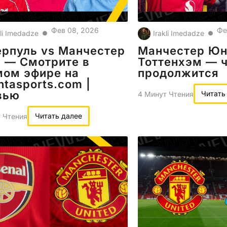
Фев 08, 2026
Фе
kli Imedadze
Irakli Imedadze
●
●
рпуль vs Манчестер
Манчестер Юн
 — Смотрите в
Тоттенхэм — ч
мом эфире на
продолжится
ntasports.com |
вью
Читать
4 Минут Чтения
Читать далее
 Чтения