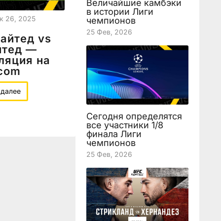
Величайшие камбэки
в истории Лиги
к 26, 2025
чемпионов
25 Фев, 2026
айтед vs
йтед —
ляция на
.com
 далее
Сегодня определятся
все участники 1/8
финала Лиги
чемпионов
25 Фев, 2026