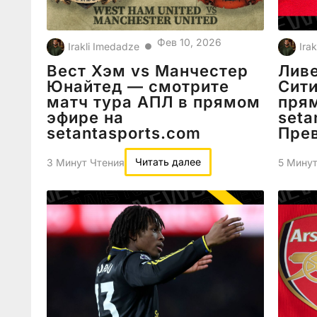
Фев 10, 2026
Irakli Imedadze
Ira
●
Вест Хэм vs Манчестер
Ливе
Юнайтед — смотрите
Сити
матч тура АПЛ в прямом
пря
эфире на
seta
setantasports.com
Пре
Читать далее
3 Минут Чтения
5 Минут