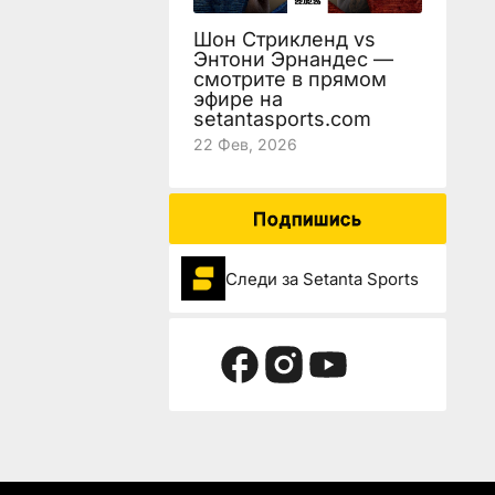
Шон Стрикленд vs
Энтони Эрнандес —
смотрите в прямом
эфире на
setantasports.com
22 Фев, 2026
Подпишись
Следи за Setanta Sports