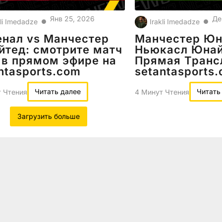
Янв 25, 2026
Де
kli Imedadze
Irakli Imedadze
●
●
нал vs Манчестер
Манчестер Юн
тед: смотрите матч
Ньюкасл Юна
 в прямом эфире на
Прямая Транс
ntasports.com
setantasports
Читать далее
Читать
 Чтения
4 Минут Чтения
Загрузить больше