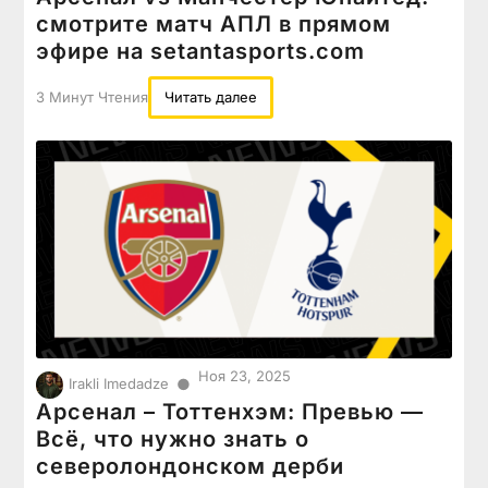
смотрите матч АПЛ в прямом
эфире на setantasports.com
3 Минут Чтения
Читать далее
Ноя 23, 2025
●
Irakli Imedadze
Арсенал – Тоттенхэм: Превью —
Всё, что нужно знать о
северолондонском дерби