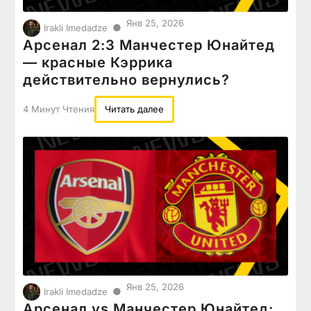
Янв 25, 2026
●
Irakli Imedadze
Арсенал 2:3 Манчестер Юнайтед
— красные Кэррика
действительно вернулись?
4 Минут Чтения
Читать далее
Янв 25, 2026
●
Irakli Imedadze
Арсенал vs Манчестер Юнайтед: