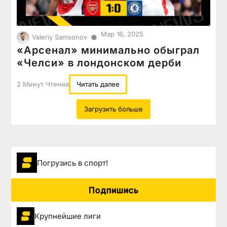
Мар 16, 2025
●
Valeriy Samsonov
«Арсенал» минимально обыграл
«Челси» в лондонском дерби
2 Минут Чтения
Читать далее
Загрузить больше
Погрузиcь в спорт!
Подпишись
Крупнейшие лиги