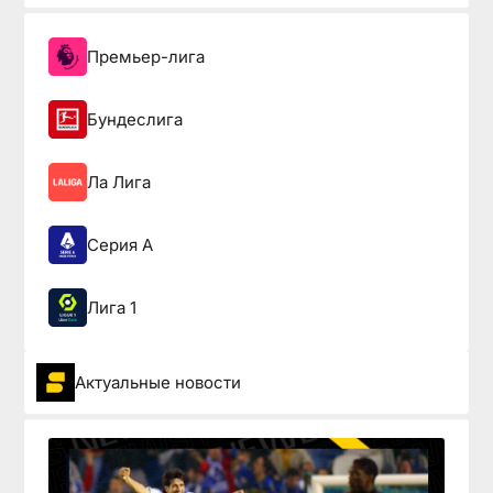
Премьер-лига
Бундеслига
Ла Лига
Серия А
Лига 1
Актуальные новости