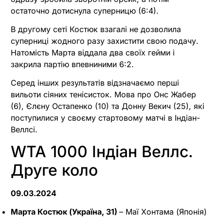
остаточно дотиснула суперницю (6:4).
В другому сеті Костюк взагалі не дозволила
суперниці жодного разу захистити свою подачу.
Натомість Марта віддала два своїх гейми і
закрила партію впевниними 6:2.
Серед інших результатів відзначаємо перші
вильоти сіяних тенісисток. Мова про Онс Жабер
(6), Єлєну Остапенко (10) та Донну Векич (25), які
поступилися у своєму стартовому матчі в Індіан-
Веллсі.
WTA 1000 Індіан Веллс.
Друге коло
09.03.2024
Марта Костюк (Україна, 31)
– Маї Хонтама (Японія)