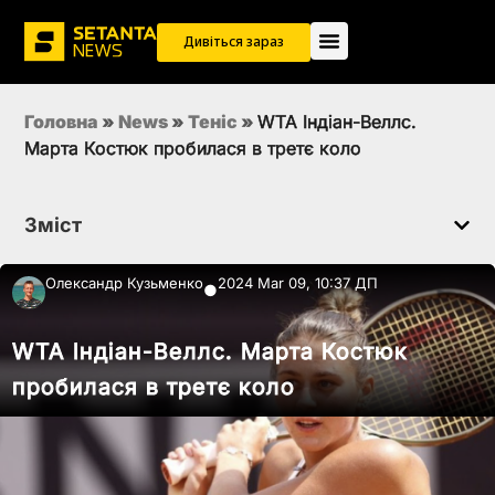
Дивіться зараз
Головна
»
News
»
Теніс
»
WTA Індіан-Веллс.
Марта Костюк пробилася в третє коло
Зміст
Олександр Кузьменко
2024 Mar 09, 10:37 ДП
●
WTA Індіан-Веллс. Марта Костюк
пробилася в третє коло