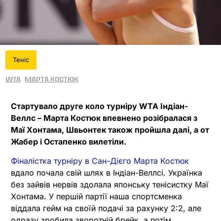
Теніс
WTA
Марта Костюк
Стартувало друге коло турніру WTA Індіан-
Веллс – Марта Костюк впевнено розібралася з
Маї Хонтама, Швьонтек також пройшла далі, а от
Жабер і Остапенко вилетіли.
Фіналістка турніру в Сан-Дієго Марта Костюк
вдало почала свій шлях в Індіан-Веллсі. Українка
без зайвів нервів здолала японську тенісистку Маї
Хонтама. У першій партії наша спортсменка
віддала гейм на своїй подачі за рахунку 2:2, але
одразу зробила зворотній брейк, а потім