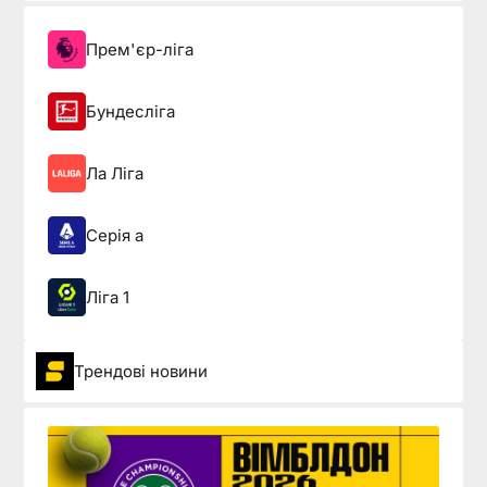
Прем'єр-ліга
Бундесліга
Ла Ліга
Серія а
Ліга 1
Трендові новини