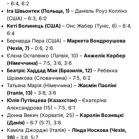
– 6:4, 6:2
Іга Швьонтек (Польща, 1)
– Даніель Роуз Коллінз
(США) – 6:3, 6:0
Кеті Волинець (США)
– Онс Жабер (Туніс, 6) – 6:4,
6:4
Бернарда Пера (США) –
Маркета Вондроушова
(Чехія, 7)
– 0:6, 2:6
Єлєна Остапенко (Латвія, 10) –
Анжелік Кербер
(Німеччина)
– 7:5, 3:6, 3:6
Беатріс Хаддад Мая (Бразилія, 12)
– Ребекка
Шрамкова (Словаччина) – 7:5, 6:2
Татьяна Марія (Німеччина) –
Жасмін Паоліні
(Італія, 13)
– 3:6, 3:6
Юлія Путінцева (Казахстан)
– Єкатєріна
Алєксандрова (15) – 7:5, 6:1
Донна Векич (Хорватія, 25) –
Каролін Возняцкі
(Данія)
– 6:7 (5:7), 3:6
Каміла Джорджі (Італія) –
Лінда Носкова (Чехія,
26)
– 3:6, 5:7