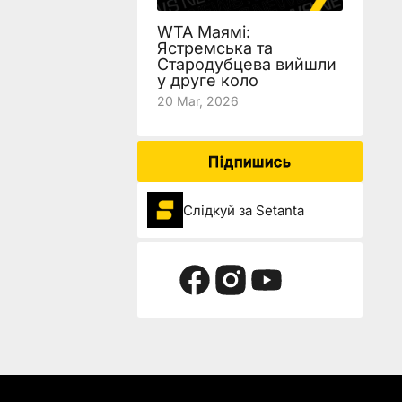
WTA Маямі:
Ястремська та
Стародубцева вийшли
у друге коло
20 Mar, 2026
Підпишись
Слідкуй за Setanta