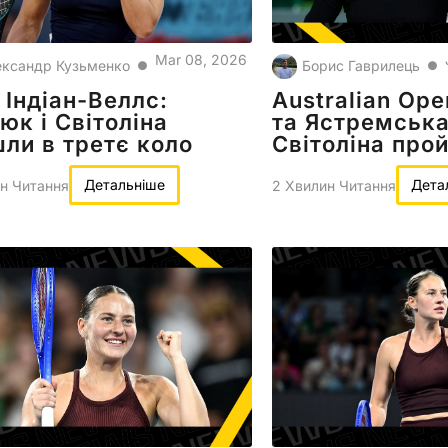
Mar 08, 2026
ксандр Кузьменко
Борис Гаврилець
●
●
Індіан-Веллс:
Australian Op
юк і Світоліна
та Ястремська
ли в третє коло
Світоліна про
Детальніше
Дета
н Читання
2 Хвилин Читання