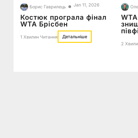
Jan 11, 2026
Борис Гаврилець
Оле
●
Костюк програла фінал
WTA 
WTA Брісбен
знищ
півф
Детальніше
1 Хвилин Читання
2 Хвили