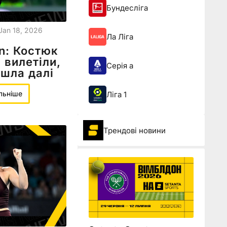
Бундесліга
Jan 18, 2026
Ла Ліга
en: Костюк
 вилетіли,
Серія а
йшла далі
льніше
Ліга 1
Трендові новини