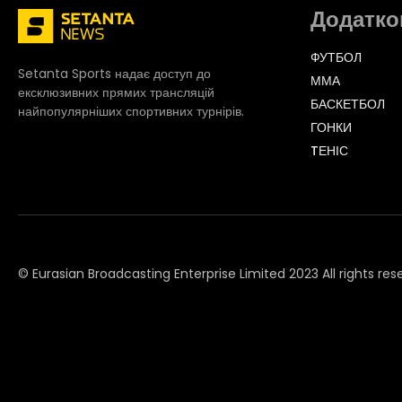
Додатко
ФУТБОЛ
Setanta Sports надає доступ до
ММА
ексклюзивних прямих трансляцій
БАСКЕТБОЛ
найпопулярніших спортивних турнірів.
ГОНКИ
TЕНІС
© Eurasian Broadcasting Enterprise Limited 2023 All rights res
© Adjara.com LLC 2023 All rights reserved