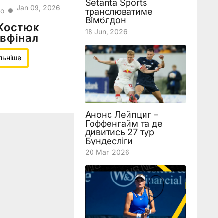
Setanta Sports
Jan 09, 2026
транслюватиме
ко
●
Вімблдон
 Костюк
18 Jun, 2026
івфінал
льніше
Анонс Лейпциг –
Гоффенгайм та де
дивитись 27 тур
Бундесліги
20 Mar, 2026