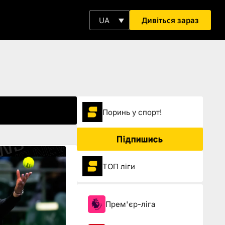
Дивіться зараз
UA
Поринь у спорт!
Підпишись
ТОП ліги
Прем'єр-ліга