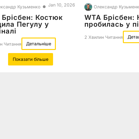
Jan 10, 2026
ксандр Кузьменко
Олександр Кузьмен
●
Брісбен: Костюк
WTA Брісбен:
ила Пегулу у
пробилась у п
іналі
Дета
2 Хвилин Читання
Детальніше
н Читання
Показати більше