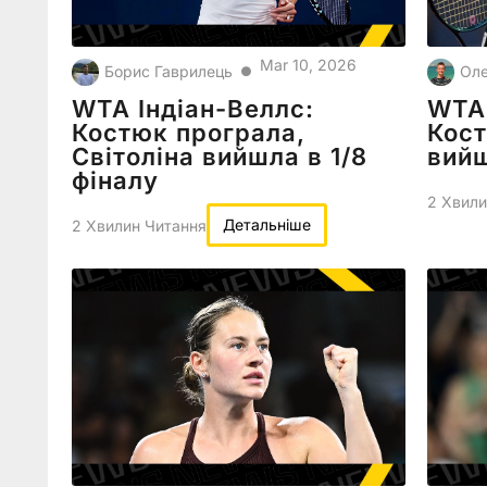
Mar 10, 2026
Борис Гаврилець
Оле
●
WTA Індіан-Веллс:
WTA 
Костюк програла,
Кост
Світоліна вийшла в 1/8
вийш
фіналу
2 Хвили
Детальніше
2 Хвилин Читання