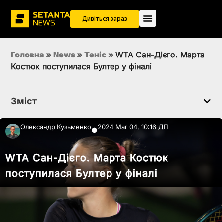
Дивіться зараз
Головна
»
News
»
Теніс
»
WTA Сан-Дієго. Марта
Костюк поступилася Бултер у фіналі
Зміст
Олександр Кузьменко
2024 Mar 04, 10:16 ДП
●
WTA Сан-Дієго. Марта Костюк
поступилася Бултер у фіналі