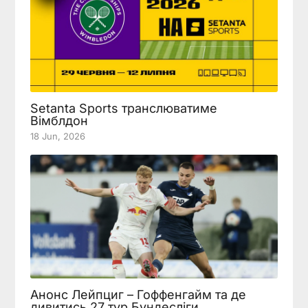
Setanta Sports транслюватиме
Вімблдон
18 Jun, 2026
Анонс Лейпциг – Гоффенгайм та де
дивитись 27 тур Бундесліги