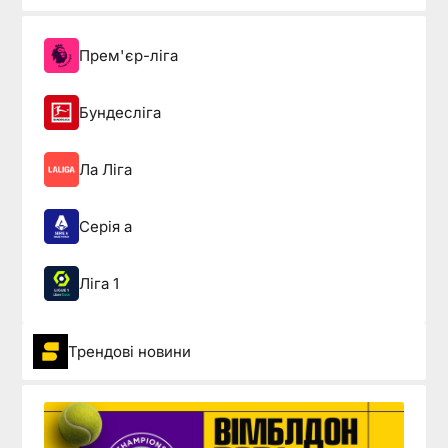
Прем'єр-ліга
Бундесліга
Ла Ліга
Серія а
Ліга 1
Трендові новини