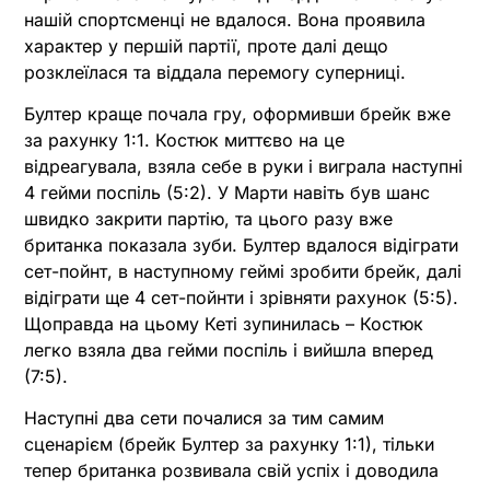
нашій спортсменці не вдалося. Вона проявила
характер у першій партії, проте далі дещо
розклеїлася та віддала перемогу суперниці.
Бултер краще почала гру, оформивши брейк вже
за рахунку 1:1. Костюк миттєво на це
відреагувала, взяла себе в руки і виграла наступні
4 гейми поспіль (5:2). У Марти навіть був шанс
швидко закрити партію, та цього разу вже
британка показала зуби. Бултер вдалося відіграти
сет-пойнт, в наступному геймі зробити брейк, далі
відіграти ще 4 сет-пойнти і зрівняти рахунок (5:5).
Щоправда на цьому Кеті зупинилась – Костюк
легко взяла два гейми поспіль і вийшла вперед
(7:5).
Наступні два сети почалися за тим самим
сценарієм (брейк Бултер за рахунку 1:1), тільки
тепер британка розвивала свій успіх і доводила