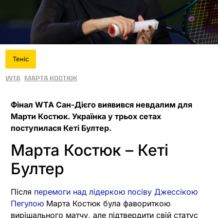
Теніс
WTA
Марта Костюк
Фінал WTA Сан-Дієго виявився невдалим для
Марти Костюк. Українка у трьох сетах
поступилася Кеті Бултер.
Марта Костюк – Кеті
Бултер
Після
перемоги над лідеркою посіву Джессікою
Пегулою
Марта Костюк була фавориткою
вирішального матчу, але підтвердити свій статус