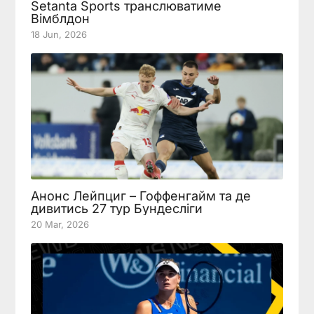
Setanta Sports транслюватиме
Вімблдон
18 Jun, 2026
Анонс Лейпциг – Гоффенгайм та де
дивитись 27 тур Бундесліги
20 Mar, 2026