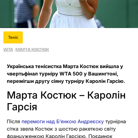
Теніс
WTA
Марта Костюк
Українська тенісистка Марта Костюк вийшла у
чвертьфінал турніру WTA 500 у Вашингтоні,
перемігши другу сіяну турніру Каролін Гарсію.
Марта Костюк – Каролін
Гарсія
Після
перемоги над Б’янкою Андреєску
турнірна
сітка звела Костюк з шостою ракеткою світу
француженкою Каролін Гарсією. Поєдинок