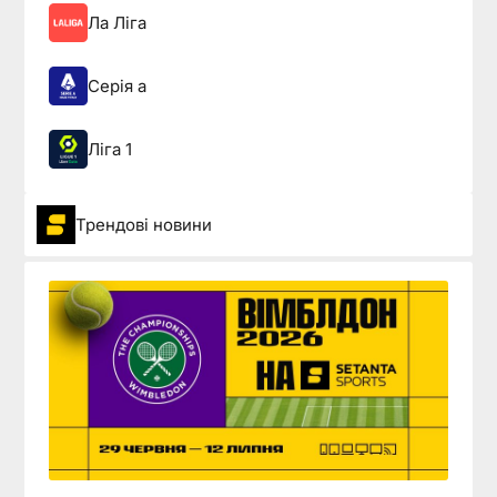
Ла Ліга
Серія а
Ліга 1
Трендові новини