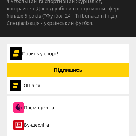
Футбольний та спортивний журналіст,
копірайтер. Досвід роботи в спортивній сфері
більше 5 років ("Футбол 24", Tribuna.com і т.д.).
Спеціалізація - український футбол.
Поринь у спорт!
Підпишись
ТОП ліги
Прем'єр-ліга
Бундесліга