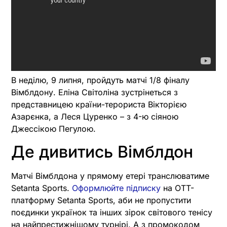
В неділю, 9 липня, пройдуть матчі 1/8 фіналу
Вімблдону. Еліна Світоліна зустрінеться з
представницею країни-терориста Вікторією
Азарєнка, а Леся Цуренко – з 4-ю сіяною
Джессікою Пегулою.
Де дивитись Вімблдон
Матчі Вімблдона у прямому етері транслюватиме
Setanta Sports.
Оформлюйте підписку
на OTT-
платформу Setanta Sports, аби не пропустити
поєдинки українок та інших зірок світового тенісу
на найпрестижнішому турнірі. А з промокодом