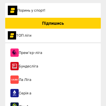
Поринь у спорт!
Підпишись
ТОП ліги
Прем'єр-ліга
Бундесліга
Ла Ліга
Серія а