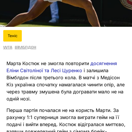
Теніс
WTA
Вімблдон
Марта Костюк не змогла повторити
досягнення
Еліни Світоліної та Лесі Цуренко
і залишила
Вімблдон після третього кола. В матчі з Медісон
Кіз українка спочатку намагалася чинити опір, але
через травму змушена була догравати мало не на
одній нозі.
Перша партія почалася не на користь Марти. За
рахунку 1:1 суперниця змогла виграти гейм на її
подачі і вийти вперед. Костюк відігралася миттєво,
взявши довжелезний гейм з сімома брейк-