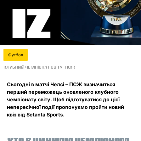
Футбол
Клубний чемпіонат світу
ПСЖ
Сьогодні в матчі Челсі – ПСЖ визначиться
перший переможець оновленого клубного
чемпіонату світу. Щоб підготуватися до цієї
непересічної події пропонуємо пройти новий
квіз від Setanta Sports.
Фінал
КЧС
ХТО Є ЧИННИМ ЧЕМПІОНОМ