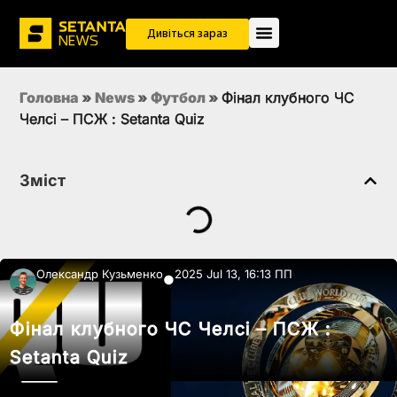
Дивіться зараз
Головна
»
News
»
Футбол
»
Фінал клубного ЧС
Челсі – ПСЖ : Setanta Quiz
Зміст
Олександр Кузьменко
2025 Jul 13, 16:13 ПП
●
Фінал клубного ЧС Челсі – ПСЖ :
Setanta Quiz