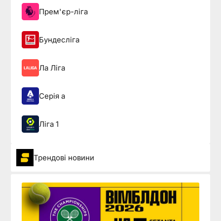
Прем'єр-ліга
Бундесліга
Ла Ліга
Серія а
Ліга 1
Трендові новини