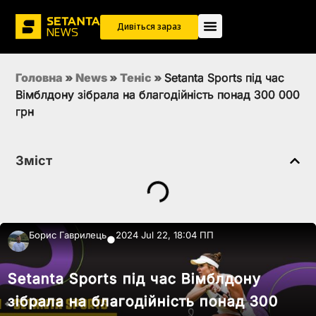
Дивіться зараз
Головна
»
News
»
Теніс
»
Setanta Sports під час
Вімблдону зібрала на благодійність понад 300 000
грн
Зміст
Борис Гаврилець
2024 Jul 22, 18:04 ПП
●
Setanta Sports під час Вімблдону
зібрала на благодійність понад 300