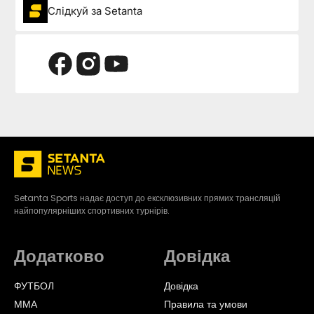
Слідкуй за Setanta
Setanta Sports надає доступ до ексклюзивних прямих трансляцій
найпопулярніших спортивних турнірів.
Додатково
Довідка
ФУТБОЛ
Довідка
ММА
Правила та умови