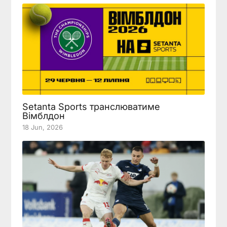
Setanta Sports транслюватиме
Вімблдон
18 Jun, 2026