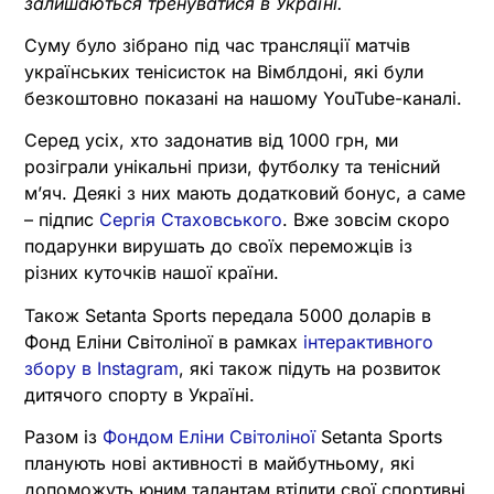
залишаються тренуватися в Україні.
Суму було зібрано під час трансляції матчів
українських тенісисток на Вімблдоні, які були
безкоштовно показані на нашому YouTube-каналі.
Серед усіх, хто задонатив від 1000 грн, ми
розіграли унікальні призи, футболку та тенісний
мʼяч. Деякі з них мають додатковий бонус, а саме
– підпис
Сергія Стаховського
. Вже зовсім скоро
подарунки вирушать до своїх переможців із
різних куточків нашої країни.
Також Setanta Sports передала 5000 доларів в
Фонд Еліни Світоліної в рамках
інтерактивного
збору в Instagram
, які також підуть на розвиток
дитячого спорту в Україні.
Разом із
Фондом Еліни Світоліної
Setanta Sports
планують нові активності в майбутньому, які
допоможуть юним талантам втілити свої спортивні