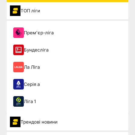
ТОП ліги
Прем'єр-ліга
Бундесліга
Ла Ліга
Серія а
Ліга 1
Трендові новини