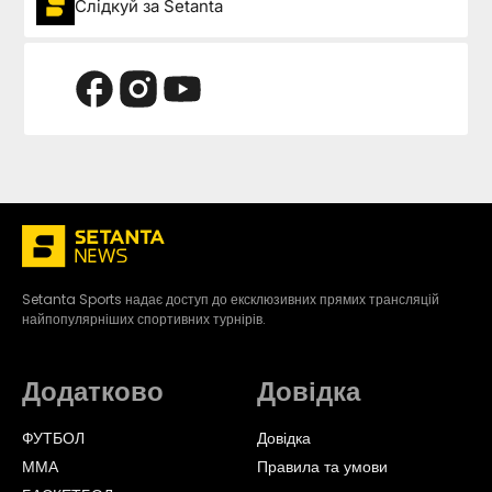
Слідкуй за Setanta
Setanta Sports надає доступ до ексклюзивних прямих трансляцій
найпопулярніших спортивних турнірів.
Додатково
Довідка
ФУТБОЛ
Довідка
ММА
Правила та умови