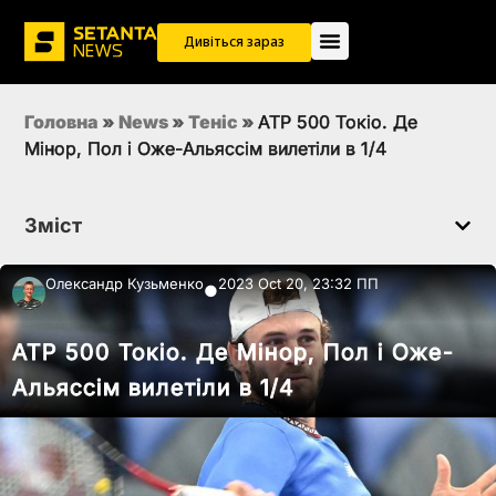
Дивіться зараз
Головна
»
News
»
Теніс
»
ATP 500 Токіо. Де
Мінор, Пол і Оже-Альяссім вилетіли в 1/4
Зміст
Олександр Кузьменко
2023 Oct 20, 23:32 ПП
●
ATP 500 Токіо. Де Мінор, Пол і Оже-
Альяссім вилетіли в 1/4