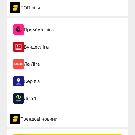
ТОП ліги
Прем'єр-ліга
Бундесліга
Ла Ліга
Серія а
Ліга 1
Трендові новини