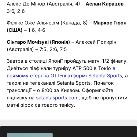
Алекс Де Мінор (Австралія, 4) –
Аслан Карацев
–
3:6, 2:6
Фелікс Оже-Альяссім (Канада, 8) –
Маркос Гірон
(США)
– 1:6, 4:6
Сінтаро Мочізукі (Японія)
– Алєксєй Попирін
(Австралія) – 7:5, 2:6, 7:5
Завтра в столиці Японії пройдуть матчі 1/2 фіналу.
Дивіться півфінали турніру ATP 500 в Токіо
в
прямому етері на OTT-платформі Setanta Sports
, а
також на телеканалі Setanta Sports. Початок
трансляції – о 8:00 за Києвом. Оформлюйте
підписку на
setantasports.com
, щоб не пропустити
матчі зірок світового тенісу.