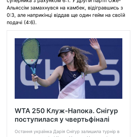
суперника з рахунком 6:1. У другій партії Оже-
Альяссім замахнувся на камбек, відігравшись з
0:3, але наприкінці віддав ще один гейм на своїй
подачі (4:6).