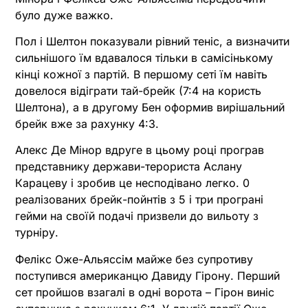
було дуже важко.
Пол і Шелтон показували рівний теніс, а визначити
сильнішого їм вдавалося тільки в самісінькому
кінці кожної з партій. В першому сеті їм навіть
довелося відіграти тай-брейк (7:4 на користь
Шелтона), а в другому Бен оформив вирішальний
брейк вже за рахунку 4:3.
Алекс Де Мінор вдруге в цьому році програв
представнику держави-терориста Аслану
Карацеву і зробив це несподівано легко. 0
реалізованих брейк-пойнтів з 5 і три програні
гейми на своїй подачі призвели до вильоту з
турніру.
Фелікс Оже-Альяссім майже без супротиву
поступився американцю Давиду Гірону. Перший
сет пройшов взагалі в одні ворота – Гірон виніс