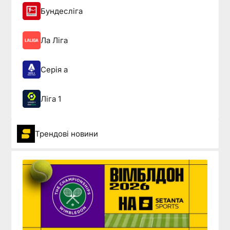
Бундесліга
Ла Ліга
Серія а
Ліга 1
Трендові новини