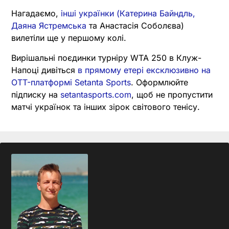
Нагадаємо,
інші українки (Катерина Байндль,
Даяна Ястремська
та Анастасія Соболєва)
вилетіли ще у першому колі.
Вирішальні поєдинки турніру WTA 250 в Клуж-
Напоці дивіться
в прямому етері ексклюзивно на
OTT-платформі Setanta Sports
. Оформлюйте
підписку на
setantasports.com
, щоб не пропустити
матчі українок та інших зірок світового тенісу.