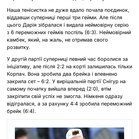
Наша тенісистка не дуже вдало почала поєдинок,
віддавши суперниці перші три гейми. Але після
цього Дарія зібралася і видала неймовірну серію
з 6 переможних геймів поспіль (6:3). Неймовірний
камбек, який, на жаль, не отримав свого
розвитку.
У другій партії суперниці певний час боролися за
ініціативу, але після 2:2 на корті залишилась тільки
Корпач. Вона зробила два брейка і впевнено
закрила сет – 6:2. У вирішальній партії Снігур на
самому початку вийшла вперед (2:0), втім
закріпити свій успіх не змогла. Німкеня одразу
відігралася, а за рахунку 4:4 зробила переможний
брейк (6:4).