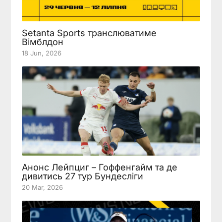
Setanta Sports транслюватиме
Вімблдон
18 Jun, 2026
Анонс Лейпциг – Гоффенгайм та де
дивитись 27 тур Бундесліги
20 Mar, 2026