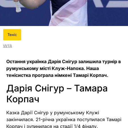
Теніс
WTA
Остання українка Дарія Снігур залишила турнір в
румунському місті Клуж-Напока. Наша
тенісистка програла німкені Тамарі Корпач.
Дарія Снігур – Тамара
Корпач
Казка Дарії Снігур у румунському Клужі
закінчилася. 21-річна українка поступилася Тамарі
Корпач і зупинилася на стадії 1/4 фіналу.