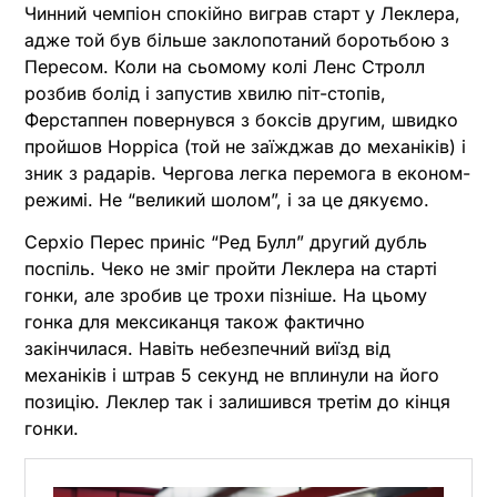
Чинний чемпіон спокійно виграв старт у Леклера,
адже той був більше заклопотаний боротьбою з
Пересом. Коли на сьомому колі Ленс Стролл
розбив болід і запустив хвилю піт-стопів,
Ферстаппен повернувся з боксів другим, швидко
пройшов Норріса (той не заїжджав до механіків) і
зник з радарів. Чергова легка перемога в економ-
режимі. Не “великий шолом”, і за це дякуємо.
Серхіо Перес приніс “Ред Булл” другий дубль
поспіль. Чеко не зміг пройти Леклера на старті
гонки, але зробив це трохи пізніше. На цьому
гонка для мексиканця також фактично
закінчилася. Навіть небезпечний виїзд від
механіків і штрав 5 секунд не вплинули на його
позицію. Леклер так і залишився третім до кінця
гонки.