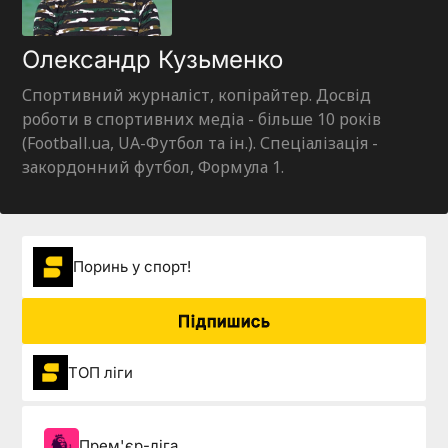
Олександр Кузьменко
Спортивний журналіст, копірайтер. Досвід
роботи в спортивних медіа - більше 10 років
(Football.ua, UA-Футбол та ін.). Спеціалізація -
закордонний футбол, Формула 1.
Поринь у спорт!
Підпишись
ТОП ліги
Прем'єр-ліга