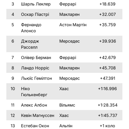
3
Шарль Леклер
Феррарі
+18.639
4
Оскар Піастрі
Макларен
+32.007
5
Фернандо
Астон Мартін
+35.759
Алонсо
6
Джордж
Мерседес
+39.936
Расселл
7
Олівер Берман
Феррарі
+42.679
8
Ландо Норріс
Макларен
+45.708
9
Льюїс Гемілтон
Мерседес
+47.391
10
Ніко
Хаас
+1:16.996
Гюлькенберг
11
Алекс Албон
Вільямс
+1:28.354
12
Кевін Магнуссен
Хаас
+1:45.737
13
Естебан Окон
Альпін
+1 коло