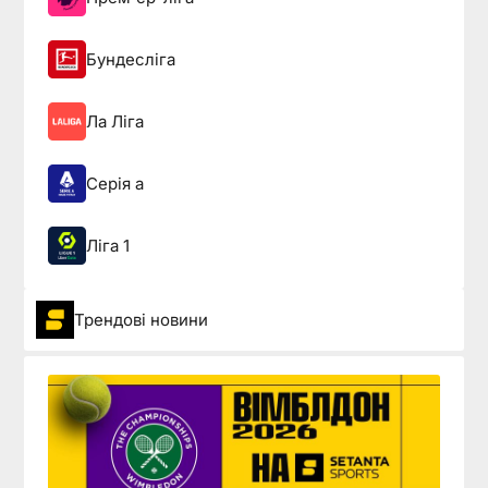
Бундесліга
Ла Ліга
Серія а
Ліга 1
Трендові новини