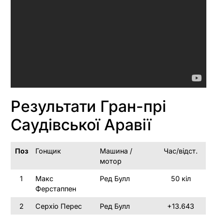
Результати Гран-прі
Саудівської Аравії
Поз
Гонщик
Машина /
Час/відст.
мотор
1
Макс
Ред Булл
50 кіл
Ферстаппен
2
Серхіо Перес
Ред Булл
+13.643