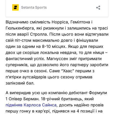
Відзначимо сміливість Норріса, Гемілтона і
Гюлькенберга, які ризикнули і залишились на трасі
після аварії Стролла. Після цього вони відтягували
свій піт-стом максимально довго і фінішували
один за одним на 8-10 місцях. Якщо для перших
двох це скоріше локальна невдача, то для німця –
фантастичний успіх. Магнуссен зміг притримати
суперників, що дозволило його партнеру заробити
перше очко в сезоні. Саме “Хаас” першим з
пʼятірки аутсайдерів цього сезону отримав
заліковий бал.
А виперидив усю цю компанію дебютант Формули
1 Олівер Берман. 18-річний британець, який
підміняв Карлоса Сайнса
, досить надійно провів
першу гонку в карʼєрі, піднявся на 4 позиції і на