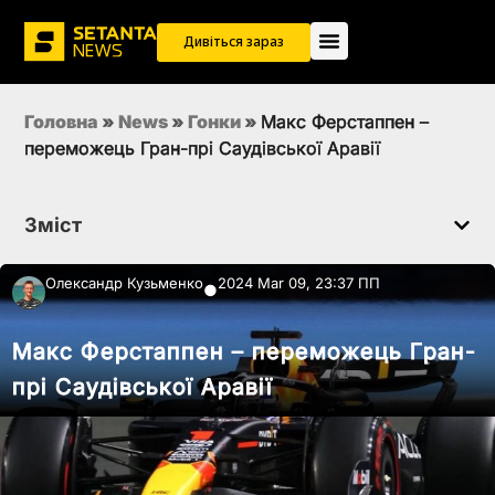
Дивіться зараз
Головна
»
News
»
Гонки
»
Макс Ферстаппен –
переможець Гран-прі Саудівської Аравії
Зміст
Олександр Кузьменко
2024 Mar 09, 23:37 ПП
●
Макс Ферстаппен – переможець Гран-
прі Саудівської Аравії