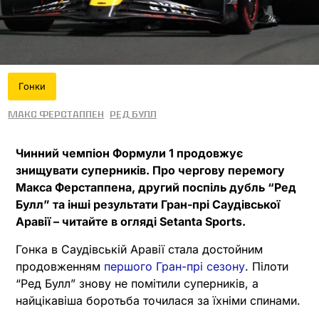
Гонки
Макс Ферстаппен
Ред Булл
Чинний чемпіон Формули 1 продовжує
знищувати суперників. Про чергову перемогу
Макса Ферстаппена, другий поспіль дубль “Ред
Булл” та інші результати Гран-прі Саудівської
Аравії – читайте в огляді Setanta Sports.
Гонка в Саудівській Аравії стала достойним
продовженням
першого Гран-прі сезону
. Пілоти
“Ред Булл” знову не помітили суперників, а
найцікавіша боротьба точилася за їхніми спинами.