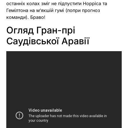
останніх колах зміг не підпустити Норріса та
Гемілтона на мʼякшій гумі (попри прогноз
команди). Браво!
Огляд Гран-прі
Саудівської Аравії