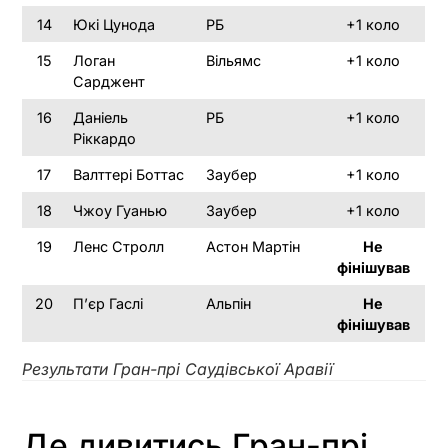
14
Юкі Цунода
РБ
+1 коло
15
Логан
Вільямс
+1 коло
Сарджент
16
Даніель
РБ
+1 коло
Ріккардо
17
Валттері Боттас
Заубер
+1 коло
18
Чжоу Гуанью
Заубер
+1 коло
19
Ленс Стролл
Астон Мартін
Не
фінішував
20
П’єр Гаслі
Альпін
Не
фінішував
Результати Гран-прі Саудівської Аравії
Де дивитись Гран-прі