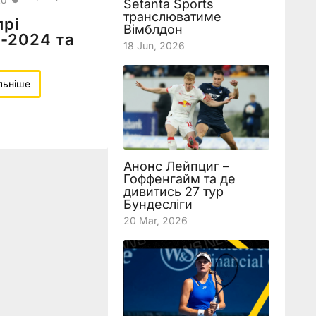
Setanta Sports
транслюватиме
прі
Вімблдон
-2024 та
18 Jun, 2026
льніше
Анонс Лейпциг –
Гоффенгайм та де
дивитись 27 тур
Бундесліги
20 Mar, 2026