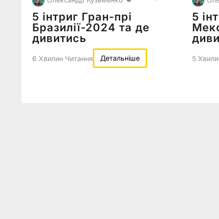
5 інтриг Гран-прі
5 ін
Бразилії-2024 та де
Мекс
дивитись
див
Детальніше
6 Хвилин Читання
5 Хвили