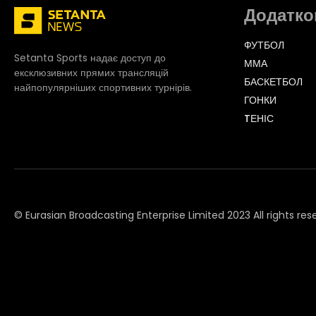
Додатко
ФУТБОЛ
Setanta Sports надає доступ до
ММА
ексклюзивних прямих трансляцій
БАСКЕТБОЛ
найпопулярніших спортивних турнірів.
ГОНКИ
TЕНІС
© Eurasian Broadcasting Enterprise Limited 2023 All rights res
© Adjara.com LLC 2023 All rights reserved