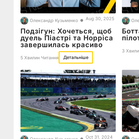
Aug 30, 2025
Олександр Кузьменко
Оле
●
Подзігун: Хочеться, щоб
Ботт
дуель Піастрі та Норріса
піло
завершилась красиво
3 Хвили
Детальніше
5 Хвилин Читання
Oct 31, 2024
Олександр Кузьменко
Оле
●