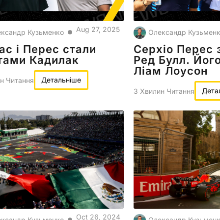
Aug 27, 2025
ксандр Кузьменко
Олександр Кузьмен
●
ас і Перес стали
Серхіо Перес 
тами Кадилак
Ред Булл. Йог
Ліам Лоусон
Детальніше
н Читання
Дета
3 Хвилин Читання
Oct 26, 2024
ксандр Кузьменко
Олександр Кузьмен
●