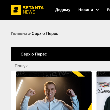
Додому
Новини
Р
Головна
»
Серхіо Перес
Серхіо Перес