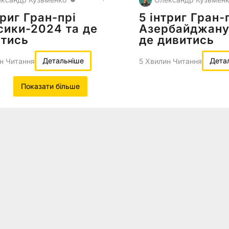
триг Гран-прі
5 інтриг Гран-
ики-2024 та де
Азербайджану
итись
де дивитись
Детальніше
Дета
н Читання
5 Хвилин Читання
Показати більше