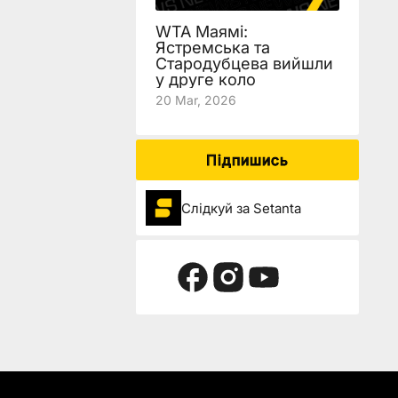
WTA Маямі:
Ястремська та
Стародубцева вийшли
у друге коло
20 Mar, 2026
Підпишись
Слідкуй за Setanta