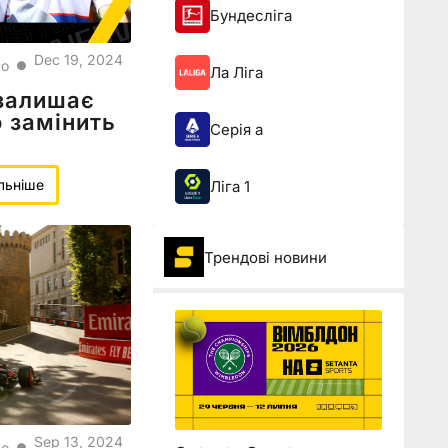
Бундесліга
Dec 19, 2024
ко
●
Ла Ліга
залишає
о замінить
Серія а
льніше
Ліга 1
Трендові новини
Sep 13, 2024
ко
●