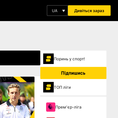
Дивіться зараз
UA
Поринь у спорт!
Підпишись
ТОП ліги
Прем'єр-ліга