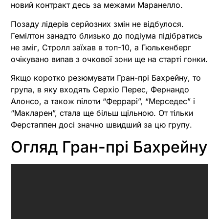
новий контракт десь за межами Маранелло.
Позаду лідерів серйозних змін не відбулося.
Гемілтон занадто близько до подіума підібратись
не зміг, Стролл заїхав в топ-10, а Гюлькенберг
очікувано випав з очкової зони ще на старті гонки.
Якщо коротко резюмувати Гран-прі Бахрейну, то
група, в яку входять Серхіо Перес, Фернандо
Алонсо, а також пілоти “Феррарі”, “Мерседес” і
“Макларен”, стала ще більш щільною. От тільки
Ферстаппен досі значно швидший за цю групу.
Огляд Гран-прі Бахрейну