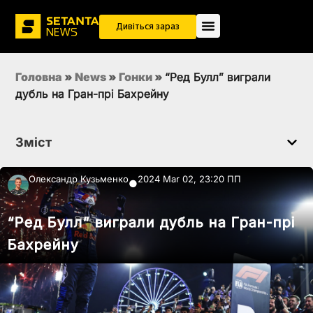
Дивіться зараз
Головна
»
News
»
Гонки
»
“Ред Булл” виграли
дубль на Гран-прі Бахрейну
Зміст
Олександр Кузьменко
2024 Mar 02, 23:20 ПП
●
“Ред Булл” виграли дубль на Гран-прі
Бахрейну