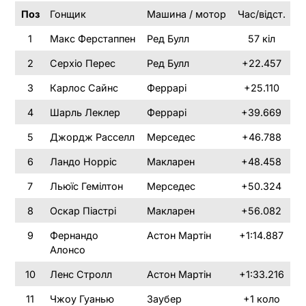
Поз
Гонщик
Машина / мотор
Час/відст.
1
Макс Ферстаппен
Ред Булл
57 кіл
2
Серхіо Перес
Ред Булл
+22.457
3
Карлос Сайнс
Феррарі
+25.110
4
Шарль Леклер
Феррарі
+39.669
5
Джордж Расселл
Мерседес
+46.788
6
Ландо Норріс
Макларен
+48.458
7
Льюїс Гемілтон
Мерседес
+50.324
8
Оскар Піастрі
Макларен
+56.082
9
Фернандо
Астон Мартін
+1:14.887
Алонсо
10
Ленс Стролл
Астон Мартін
+1:33.216
11
Чжоу Гуанью
Заубер
+1 коло