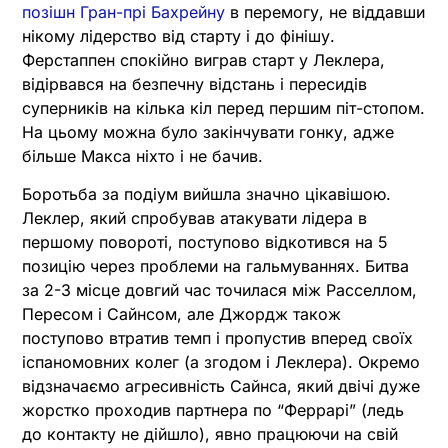
позішн Гран-прі Бахрейну
в перемогу, не віддавши
нікому лідерство від старту і до фінішу.
Ферстаппен спокійно виграв старт у Леклера,
відірвався на безпечну відстань і пересидів
суперників на кілька кіл перед першим піт-стопом.
На цьому можна було закінчувати гонку, адже
більше Макса ніхто і не бачив.
Боротьба за подіум вийшла значно цікавішою.
Леклер, який спробував атакувати лідера в
першому повороті, поступово відкотився на 5
позицію через проблеми на гальмуваннях. Битва
за 2-3 місце довгий час точилася між Расселлом,
Пересом і Сайнсом, але Джордж також
поступово втратив темп і пропустив вперед своїх
іспаномовних колег (а згодом і Леклера). Окремо
відзначаємо агресивність Сайнса, який двічі дуже
жорстко проходив партнера по “Феррарі” (ледь
до контакту не дійшло), явно працюючи на свій