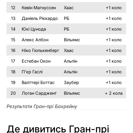
12
Кевін Магнуссен
Хаас
+1 коло
13
Даніель Ріккардо
РБ
+1 коло
14
Юкі Цунода
РБ
+1 коло
15
Алекс Албон
Вільямс
+1 коло
16
Ніко Гюлькенберг
Хаас
+1 коло
17
Естебан Окон
Альпін
+1 коло
18
П’єр Гаслі
Альпін
+1 коло
19
Валттері Боттас
Заубер
+1 коло
20
Логан Сарджент
Вільямс
+ 2 кола
Результати Гран-прі Бахрейну
Де дивитись Гран-прі