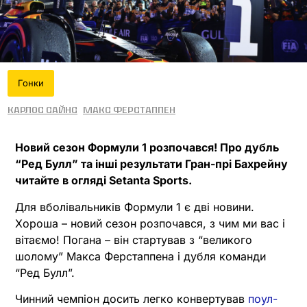
Гонки
Карлос Сайнс
Макс Ферстаппен
Новий сезон Формули 1 розпочався! Про дубль
“Ред Булл” та інші результати Гран-прі Бахрейну
читайте в огляді Setanta Sports.
Для вболівальників Формули 1 є дві новини.
Хороша – новий сезон розпочався, з чим ми вас і
вітаємо! Погана – він стартував з “великого
шолому” Макса Ферстаппена і дубля команди
“Ред Булл”.
Чинний чемпіон досить легко конвертував
поул-