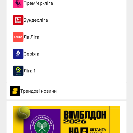
Прем'єр-ліга
Бундесліга
Ла Ліга
Серія а
Ліга 1
Трендові новини