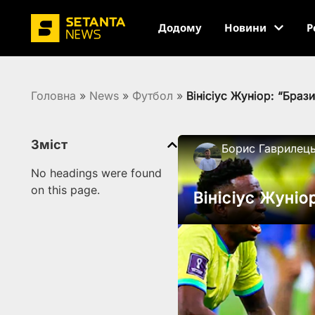
Додому
Новини
Р
Головна
»
News
»
Футбол
»
Вінісіус Жуніор: “Браз
Зміст
Борис Гаврилец
No headings were found
on this page.
Вінісіус Жуніо