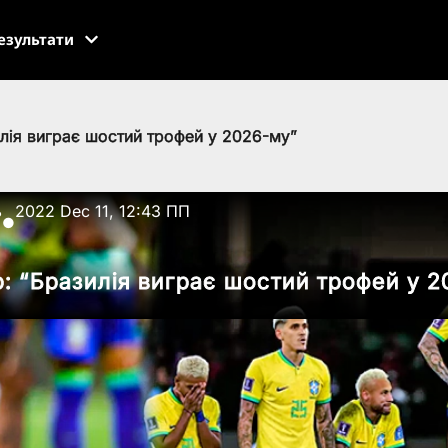
езультати
илія виграє шостий трофей у 2026-му”
ь
2022 Dec 11, 12:43 ПП
●
р: “Бразилія виграє шостий трофей у 