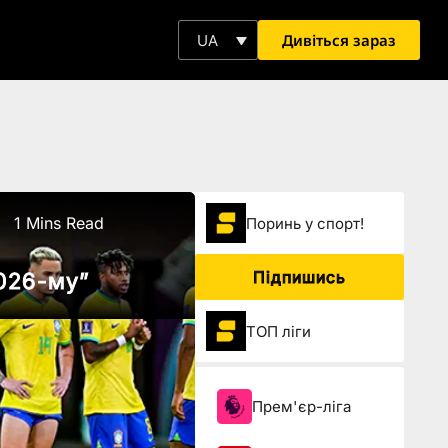
Дивіться зараз
UA
1 Mins Read
Поринь у спорт!
Підпишись
2026-му”
ТОП ліги
Прем'єр-ліга