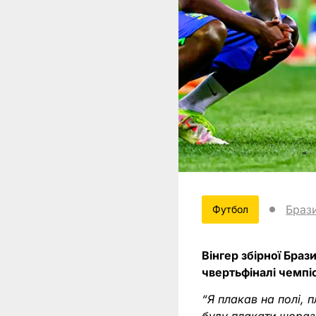
Брази
Футбол
Вінгер збірної Браз
чвертьфіналі чемпіо
“Я плакав на полі, 