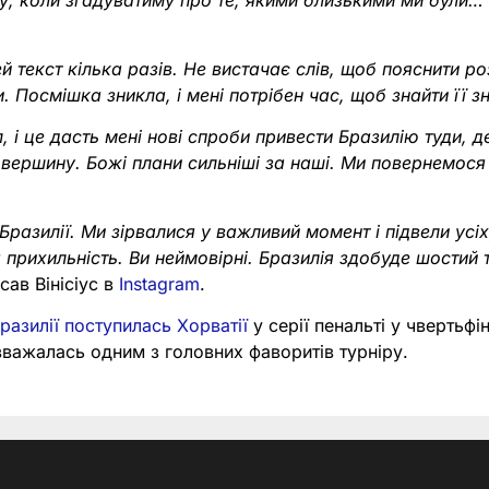
у, коли згадуватиму про те, якими близькими ми були…
ей текст кілька разів. Не вистачає слів, щоб пояснити р
 Посмішка зникла, і мені потрібен час, щоб знайти її з
 і це дасть мені нові спроби привести Бразилію туди, д
 вершину. Божі плани сильніші за наші. Ми повернемося
разилії. Ми зірвалися у важливий момент і підвели ус
а прихильність. Ви неймовірні. Бразилія здобуде шостий 
исав Вінісіус в
Instagram
.
разилії поступилась Хорватії
у серії пенальті у чвертьфі
важалась одним з головних фаворитів турніру.