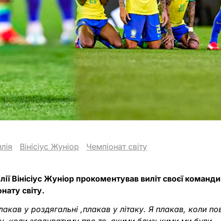
лія
Вінісіус Жуніор
Чемпіонат світу
илії Вінісіус Жуніор прокоментував виліт своєї команди 
нату світу.
плакав у роздягальні ,плакав у літаку. Я плакав, коли п