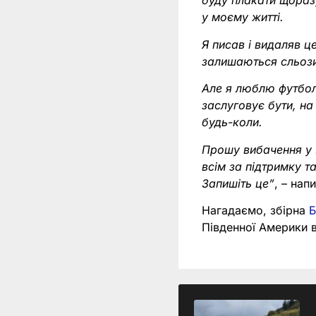
буду плакати щораз
у моєму житті.
Я писав і видаляв ц
залишаються сльози.
Але я люблю футбол,
заслуговує бути, на
будь-коли.
Прошу вибачення у Б
всім за підтримку т
Запишіть це”
, – нап
Нагадаємо, збірна
Б
Південної Америки в