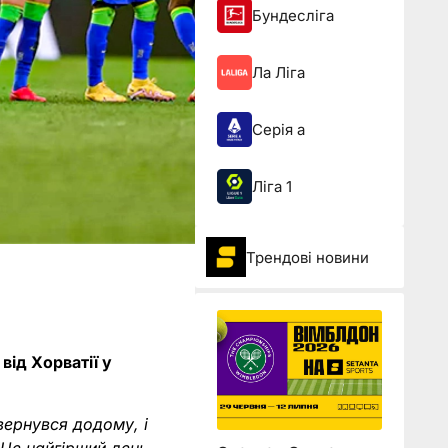
Бундесліга
Ла Ліга
Серія а
Ліга 1
Трендові новини
від Хорватії у
овернувся додому, і