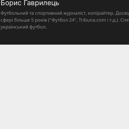
Борис Гаврилець
Футбольний та спортивний журналіст, копірайтер. Досві
сфері більше 5 років ("Футбол 24", Tribuna.com і т.д.). Спе
український футбол.