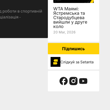
WTA Маямі:
д роботи в спортивній
Ястремська та
ціалізація -
Стародубцева
вийшли у друге
коло
20 Mar, 2026
Підпишись
Слідкуй за Setanta