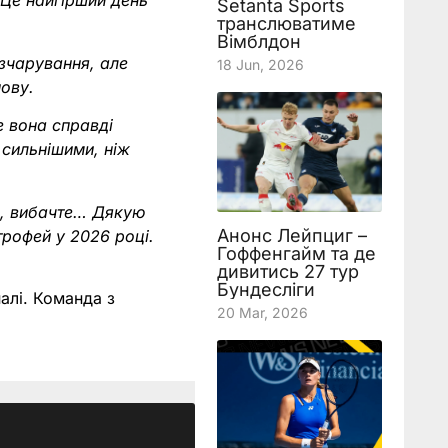
 Це найгірший день
Setanta Sports
транслюватиме
Вімблдон
озчарування, але
18 Jun, 2026
нову.
е вона справді
 сильнішими, ніж
іх, вибачте… Дякую
Анонс Лейпциг –
трофей у 2026 році.
Гоффенгайм та де
дивитись 27 тур
Бундесліги
налі. Команда з
20 Mar, 2026