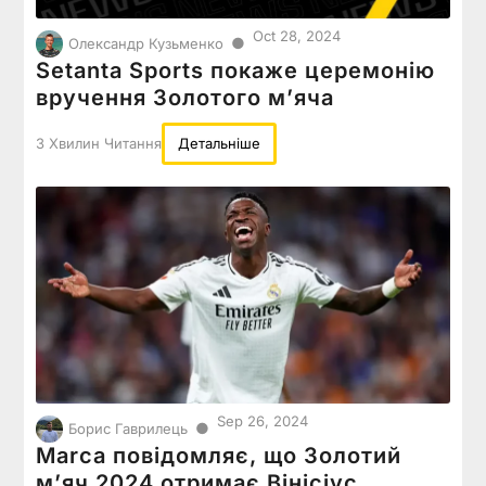
Oct 28, 2024
●
Олександр Кузьменко
Setanta Sports покаже церемонію
вручення Золотого мʼяча
3 Хвилин Читання
Детальніше
Sep 26, 2024
●
Борис Гаврилець
Marca повідомляє, що Золотий
м’яч 2024 отримає Вінісіус