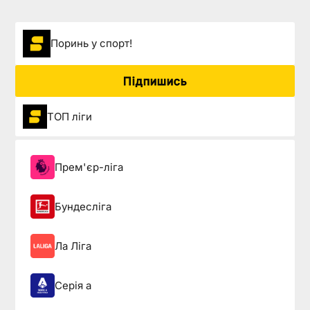
Поринь у спорт!
Підпишись
ТОП ліги
Прем'єр-ліга
Бундесліга
Ла Ліга
Серія а