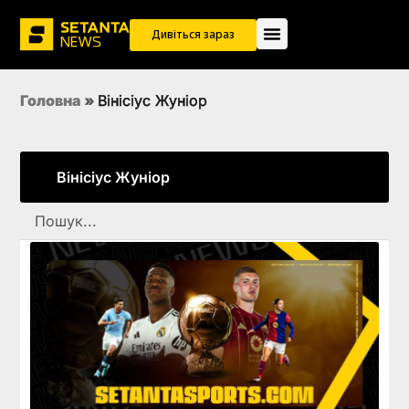
Дивіться зараз
Головна
»
Вінісіус Жуніор
Вінісіус Жуніор