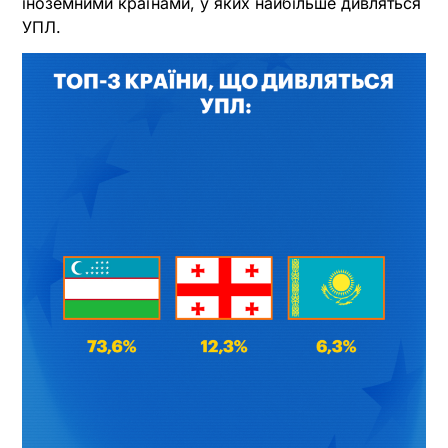
іноземними країнами, у яких найбільше дивляться
УПЛ.