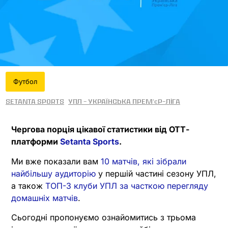
Футбол
Setanta Sports
УПЛ - Українська прем'єр-ліга
Чергова порція цікавої статистики від ОТТ-
платформи
Setanta Sports
.
Ми вже показали вам
10 матчів, які зібрали
найбільшу аудиторію
у першій частині сезону УПЛ,
а також
ТОП-3 клуби УПЛ за часткою перегляду
домашніх матчів
.
Сьогодні пропонуємо ознайомитись з трьома