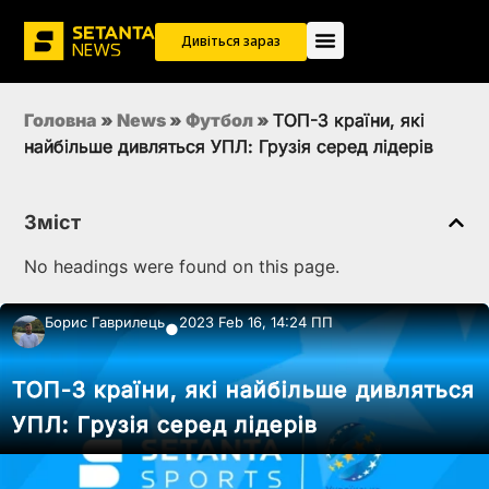
Дивіться зараз
Головна
»
News
»
Футбол
»
ТОП-3 країни, які
найбільше дивляться УПЛ: Грузія серед лідерів
Зміст
No headings were found on this page.
Борис Гаврилець
2023 Feb 16, 14:24 ПП
●
ТОП-3 країни, які найбільше дивляться
УПЛ: Грузія серед лідерів