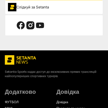
Слідкуй за Setanta
Setanta Sports надає доступ до ексклюзивних прямих трансляцій
найпопулярніших спортивних турнірів.
Додатково
Довідка
ФУТБОЛ
Довідка