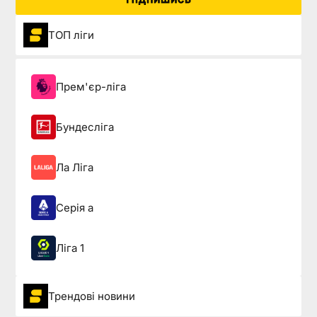
ТОП ліги
Прем'єр-ліга
Бундесліга
Ла Ліга
Серія а
Ліга 1
Трендові новини