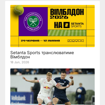
Setanta Sports транслюватиме
Вімблдон
18 Jun, 2026