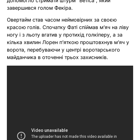
допомогло стримати штурм “Бетіса”, який
завершився голом Фекіра.
Овертайм став часом неймовірних за своєю
красою голів. Спочатку Фаті спіймав м’яч на ліву
ногу і з льоту вгатив у протихід голкіперу, а за
кілька хвилин Лорен п’яткою проштовхнув м’яч у
ворота, перебуваючи у центрі воротарського
майданчика в оточенні трьох захисників.