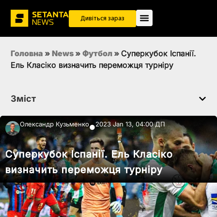
Дивіться зараз
Головна
»
News
»
Футбол
»
Суперкубок Іспанії.
Ель Класіко визначить переможця турніру
Зміст
Олександр Кузьменко
2023 Jan 13, 04:00 ДП
●
Суперкубок Іспанії. Ель Класіко
визначить переможця турніру