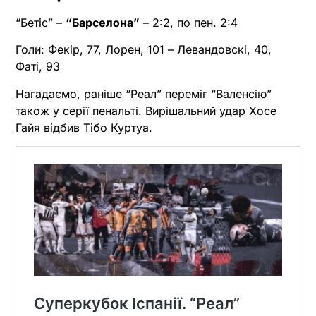
“Бетіс” –
“Барселона”
– 2:2, по пен. 2:4
Голи: Фекір, 77, Лорен, 101 – Левандовскі, 40,
Фаті, 93
Нагадаємо, раніше “Реал” переміг “Валенсію”
також у серії пенальті. Вирішальний удар Хосе
Гайя відбив Тібо Куртуа.