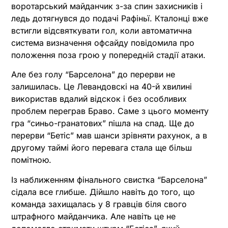
воротарський майданчик з-за спин захисників і
ледь дотягнувся до подачі Рафіньї. Кталонці вже
встигли відсвяткувати гол, коли автоматична
система визначення офсайду повідомила про
положення поза грою у попередній стадії атаки.
Але без голу “Барселона” до перерви не
залишилась. Це Левандовскі на 40-й хвилині
використав вдалий відскок і без особливих
проблем переграв Браво. Саме з цього моменту
гра “синьо-гранатових” пішла на спад. Ще до
перерви “Бетіс” мав шанси зрівняти рахунок, а в
другому таймі його перевага стала ще більш
помітною.
Із наближенням фінального свистка “Барселона”
сідала все глибше. Дійшло навіть до того, що
команда захищалась у 8 гравців біля свого
штрафного майданчика. Але навіть це не