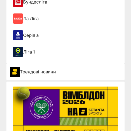
Бундесліга
Ла Ліга
Серія а
Ліга 1
Трендові новини