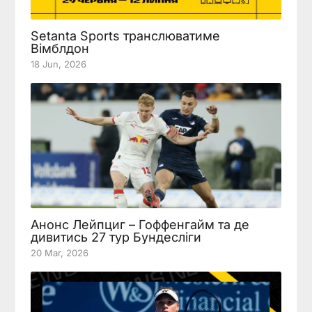
Setanta Sports транслюватиме
Вімблдон
18 Jun, 2026
Анонс Лейпциг – Гоффенгайм та де
дивитись 27 тур Бундесліги
20 Mar, 2026