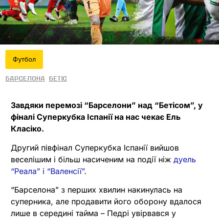
Футбол
Барселона
Бетіс
Завдяки перемозі “Барселони” над “Бетісом”, у
фіналі Суперкубка Іспанії на нас чекає Ель
Класіко.
Другий півфінал Суперкубка Іспанії вийшов
веселішим і більш насиченим на події ніж
дуель
“Реала” і “Валенсії”
.
“Барселона” з перших хвилин накинулась на
суперника, але продавити його оборону вдалося
лише в середині тайма – Педрі увірвався у