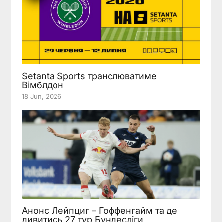
Setanta Sports транслюватиме
Вімблдон
18 Jun, 2026
Анонс Лейпциг – Гоффенгайм та де
дивитись 27 тур Бундесліги