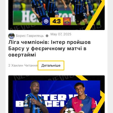
May 07, 2025
●
Борис Гаврилець
Ліга чемпіонів: Інтер пройшов
Барсу у феєричному матчі в
овертаймі
2 Хвилин Читання
Детальніше