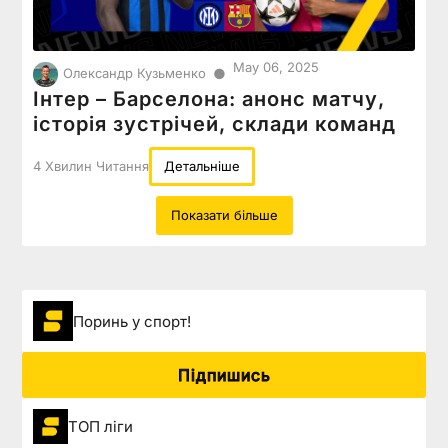
May 06, 2025
●
Олександр Кузьменко
Інтер – Барселона: анонс матчу,
історія зустрічей, склади команд
4 Хвилин Читання
Детальніше
Показати більше
Поринь у спорт!
Підпишись
ТОП ліги