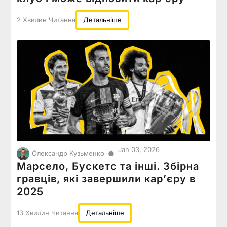
2 Хвилин Читання
Детальніше
Jan 03, 2026
●
Олександр Кузьменко
Марсело, Бускетс та інші. Збірна
гравців, які завершили карʼєру в
2025
13 Хвилин Читання
Детальніше