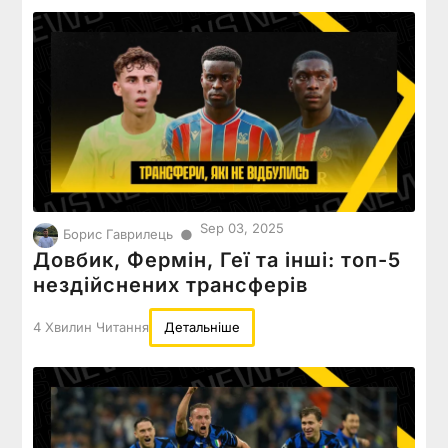
Sep 03, 2025
●
Борис Гаврилець
Довбик, Фермін, Геї та інші: топ-5
нездійснених трансферів
4 Хвилин Читання
Детальніше