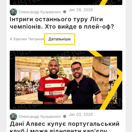
Jan 28, 2026
●
Олександр Кузьменко
Інтриги останнього туру Ліги
чемпіонів. Хто вийде в плей-оф?
4 Хвилин Читання
Детальніше
Jan 03, 2026
●
Олександр Кузьменко
Дані Алвес купує португальський
клуб і може відновити карʼєру