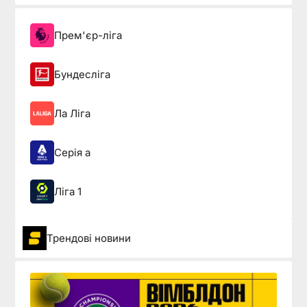
Прем'єр-ліга
Бундесліга
Ла Ліга
Серія а
Ліга 1
Трендові новини