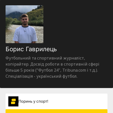
Борис Гаврилець
Футбольний та спортивний журналіст,
копірайтер. Досвід роботи в спортивній сфері
більше 5 років ("Футбол 24", Tribuna.com і т.д.).
Спеціалізація - український футбол.
Поринь у спорт!