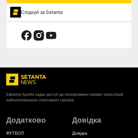
Слідкуй за Setanta
Setanta Sports надає доступ до ексклюзивних прямих трансляцій
найпопулярніших спортивних турнірів.
Додатково
Довідка
ФУТБОЛ
Довідка