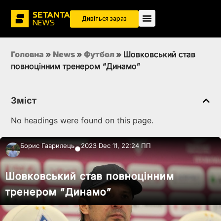
Дивіться зараз
Головна
»
News
»
Футбол
»
Шовковський став
повноцінним тренером “Динамо”
Зміст
No headings were found on this page.
Борис Гаврилець
2023 Dec 11, 22:24 ПП
●
Шовковський став повноцінним
тренером “Динамо”