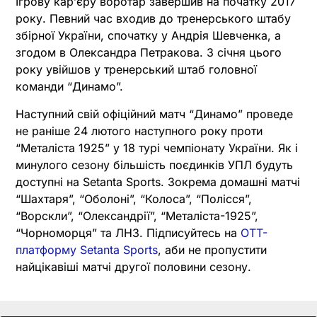
Ігрову кар’єру воротар завершив на початку 2017
року. Певний час входив до тренерського штабу
збірної України, спочатку у Андрія Шевченка, а
згодом в Олександра Петракова. З січня цього
року увійшов у тренерський штаб головної
команди “Динамо”.
Наступний свій офіційний матч “Динамо” проведе
не раніше 24 лютого наступного року проти
“Металіста 1925” у 18 турі чемпіонату України. Як і
минулого сезону більшість поєдинків УПЛ будуть
доступні на Setanta Sports. Зокрема домашні матчі
“Шахтаря”, “Оболоні”, “Колоса”, “Полісся”,
“Ворскли”, “Олександрії”, “Металіста-1925”,
“Чорноморця” та ЛНЗ. Підписуйтесь на
OTT-
платформу Setanta Sports
, аби не пропустити
найцікавіші матчі другої половини сезону.