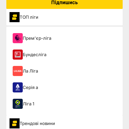
Підпишись
ТОП ліги
Прем'єр-ліга
Бундесліга
Ла Ліга
Серія а
Ліга 1
Трендові новини