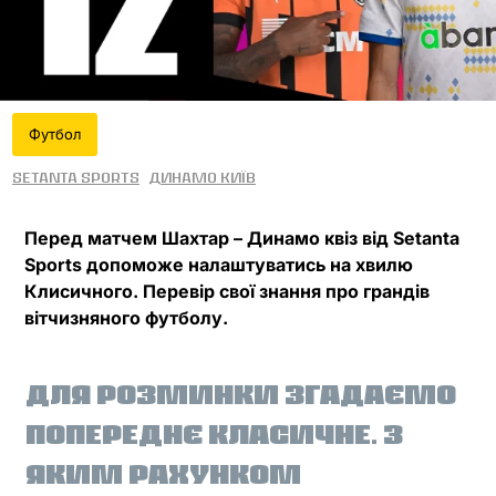
Футбол
Setanta Sports
Динамо Київ
Перед матчем Шахтар – Динамо квіз від Setanta
Sports допоможе налаштуватись на хвилю
Клисичного. Перевір свої знання про грандів
вітчизняного футболу.
Шахтар
-
ДЛЯ РОЗМИНКИ ЗГАДАЄМО
Динамо
ПОПЕРЕДНЄ КЛАСИЧНЕ. З
ЯКИМ РАХУНКОМ