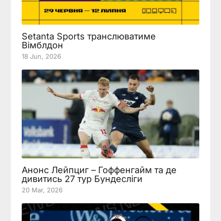
Setanta Sports транслюватиме
Вімблдон
18 Jun, 2026
Анонс Лейпциг – Гоффенгайм та де
дивитись 27 тур Бундесліги
20 Mar, 2026