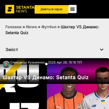
Дивіться зараз
Головна
»
News
»
Футбол
»
Шахтар VS Динамо:
Setanta Quiz
Зміст
Олександр Кузьменко
2025 Apr 26, 15:15 ПП
●
Шахтар VS Динамо: Setanta Quiz