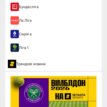
Бундесліга
Ла Ліга
Серія а
Ліга 1
Трендові новини