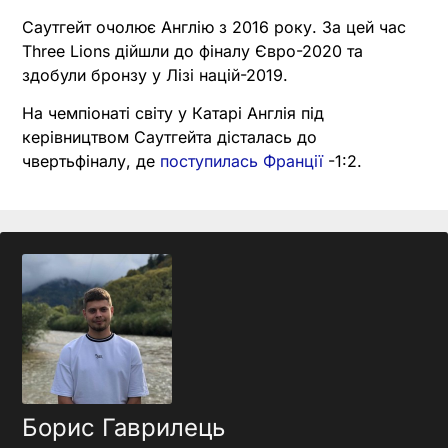
Саутгейт очолює Англію з 2016 року. За цей час
Three Lions дійшли до фіналу Євро-2020 та
здобули бронзу у Лізі націй-2019.
На чемпіонаті світу у Катарі Англія під
керівництвом Саутгейта дісталась до
чвертьфіналу, де
поступилась Франції
-1:2.
Борис Гаврилець