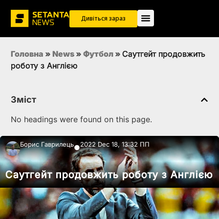
Дивіться зараз
Головна
»
News
»
Футбол
»
Саутгейт продовжить
роботу з Англією
Зміст
No headings were found on this page.
Борис Гаврилець
2022 Dec 18, 13:32 ПП
●
Саутгейт продовжить роботу з Англією