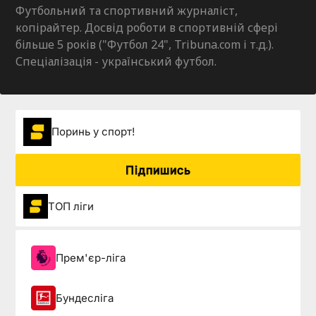
Футбольний та спортивний журналіст,
копірайтер. Досвід роботи в спортивній сфері
більше 5 років ("Футбол 24", Tribuna.com і т.д.).
Спеціалізація - український футбол.
Поринь у спорт!
Підпишись
ТОП ліги
Прем'єр-ліга
Бундесліга