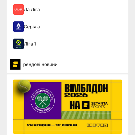
Ла Ліга
Серія а
Ліга 1
Трендові новини