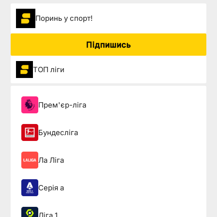
Поринь у спорт!
Підпишись
ТОП ліги
Прем'єр-ліга
Бундесліга
Ла Ліга
Серія а
Ліга 1