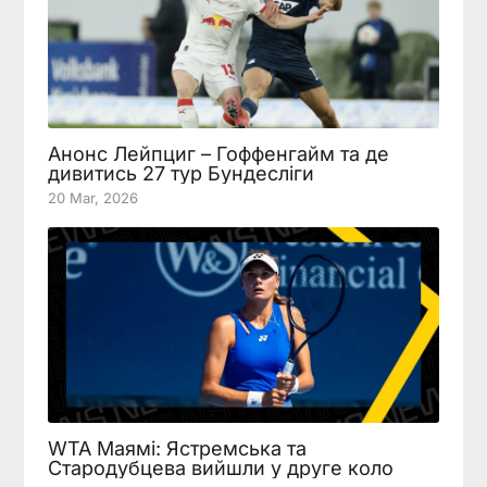
Анонс Лейпциг – Гоффенгайм та де
дивитись 27 тур Бундесліги
20 Mar, 2026
WTA Маямі: Ястремська та
Стародубцева вийшли у друге коло