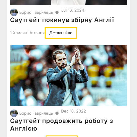
Jul 16, 2024
●
Борис Гаврилець
Саутгейт покинув збірну Англії
1 Хвилин Читання
Детальніше
Dec 18, 2022
●
Борис Гаврилець
Саутгейт продовжить роботу з
Англією