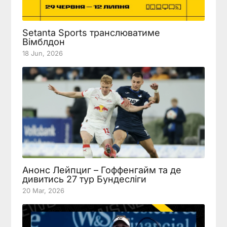
Setanta Sports транслюватиме
Вімблдон
18 Jun, 2026
Анонс Лейпциг – Гоффенгайм та де
дивитись 27 тур Бундесліги
20 Mar, 2026