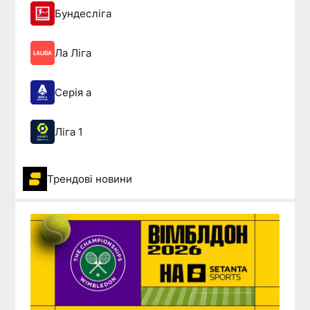
Бундесліга
Ла Ліга
Серія а
Ліга 1
Трендові новини