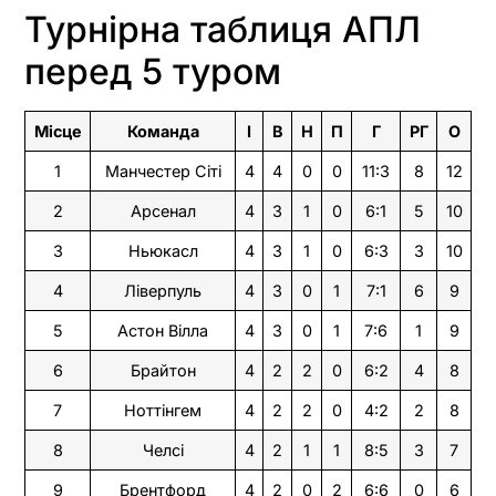
Турнірна таблиця АПЛ
перед 5 туром
Місце
Команда
І
В
Н
П
Г
РГ
О
1
Манчестер Сіті
4
4
0
0
11:3
8
12
2
Арсенал
4
3
1
0
6:1
5
10
3
Ньюкасл
4
3
1
0
6:3
3
10
4
Ліверпуль
4
3
0
1
7:1
6
9
5
Астон Вілла
4
3
0
1
7:6
1
9
6
Брайтон
4
2
2
0
6:2
4
8
7
Ноттінгем
4
2
2
0
4:2
2
8
8
Челсі
4
2
1
1
8:5
3
7
9
Брентфорд
4
2
0
2
6:6
0
6