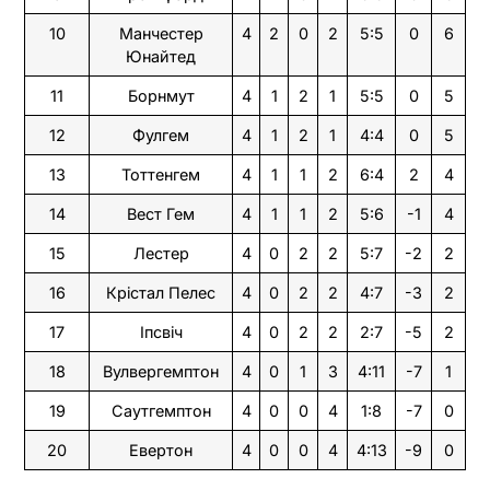
10
Манчестер
4
2
0
2
5:5
0
6
Юнайтед
11
Борнмут
4
1
2
1
5:5
0
5
12
Фулгем
4
1
2
1
4:4
0
5
13
Тоттенгем
4
1
1
2
6:4
2
4
14
Вест Гем
4
1
1
2
5:6
-1
4
15
Лестер
4
0
2
2
5:7
-2
2
16
Крістал Пелес
4
0
2
2
4:7
-3
2
17
Іпсвіч
4
0
2
2
2:7
-5
2
18
Вулвергемптон
4
0
1
3
4:11
-7
1
19
Саутгемптон
4
0
0
4
1:8
-7
0
20
Евертон
4
0
0
4
4:13
-9
0