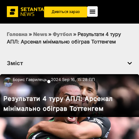
Дивіться зараз
Головна
»
News
»
Футбол
»
Результати 4 туру
АПЛ: Арсенал мінімально обіграв Тоттенгем
Зміст
Борис Гаврилець
2024 Sep 16, 15:28 ПП
●
Результати 4 туру АПЛ: Арсенал
мінімально обіграв Тоттенгем