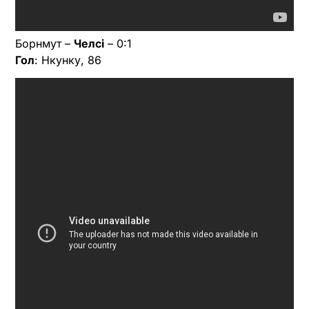
Борнмут –
Челсі
– 0:1
Гол
: Нкунку, 86