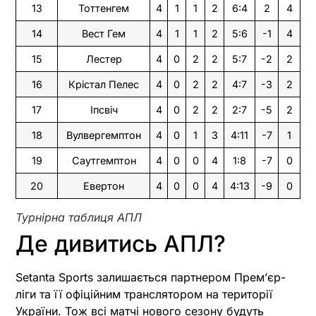
13
Тоттенгем
4
1
1
2
6:4
2
4
14
Вест Гем
4
1
1
2
5:6
-1
4
15
Лестер
4
0
2
2
5:7
-2
2
16
Крістал Пелес
4
0
2
2
4:7
-3
2
17
Іпсвіч
4
0
2
2
2:7
-5
2
18
Вулвергемптон
4
0
1
3
4:11
-7
1
19
Саутгемптон
4
0
0
4
1:8
-7
0
20
Евертон
4
0
0
4
4:13
-9
0
Турнірна таблиця АПЛ
Де дивитись АПЛ?
Setanta Sports залишається партнером Премʼєр-
ліги та її офіційним транслятором на території
України. Тож всі матчі нового сезону будуть