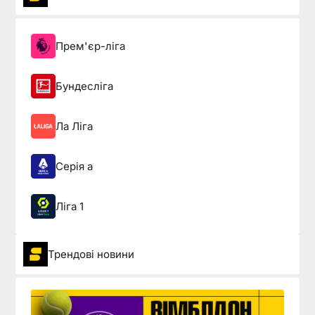
Прем'єр-ліга
Бундесліга
Ла Ліга
Серія а
Ліга 1
Трендові новини