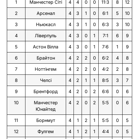
1
Манчестер Сіті
4
4
0
0
11:3
8
12
2
Арсенал
4
3
1
0
6:1
5
10
3
Ньюкасл
4
3
1
0
6:3
3
10
4
Ліверпуль
4
3
0
1
7:1
6
9
5
Астон Вілла
4
3
0
1
7:6
1
9
6
Брайтон
4
2
2
0
6:2
4
8
7
Ноттінгем
4
2
2
0
4:2
2
8
8
Челсі
4
2
1
1
8:5
3
7
9
Брентфорд
4
2
0
2
6:6
0
6
10
Манчестер
4
2
0
2
5:5
0
6
Юнайтед
11
Борнмут
4
1
2
1
5:5
0
5
12
Фулгем
4
1
2
1
4:4
0
5