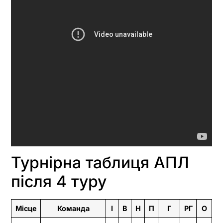
Турнірна таблиця АПЛ
після 4 туру
Місце
Команда
І
В
Н
П
Г
РГ
О