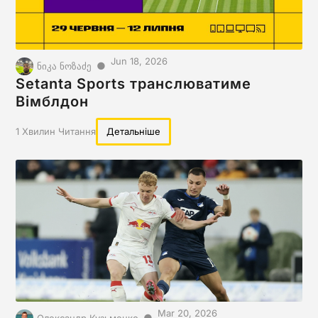
Jun 18, 2026
●
ნიკა ნოზაძე
Setanta Sports транслюватиме
Вімблдон
1 Хвилин Читання
Детальніше
Mar 20, 2026
●
Олександр Кузьменко