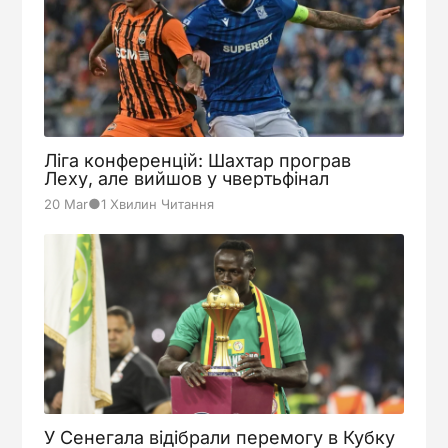
Ліга конференцій: Шахтар програв
Леху, але вийшов у чвертьфінал
●
20 Mar
1 Хвилин Читання
У Сенегала відібрали перемогу в Кубку