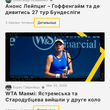
Анонс Лейпциг – Гоффенгайм та де
дивитись 27 тур Бундесліги
3 Хвилин Читання
Детальніше
Mar 20, 2026
●
Борис Гаврилець
WTA Маямі: Ястремська та
Стародубцева вийшли у друге коло
1 Хвилин Читання
Детальніше