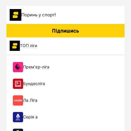
Поринь у спорт!
Підпишись
ТОП ліги
Прем'єр-ліга
Бундесліга
Ла Ліга
Серія а