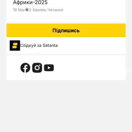
Африки-2025
●
19 Mar
2 Хвилин Читання
Підпишись
Слідкуй за Setanta
Setanta Sports надає доступ до ексклюзивних прямих трансляцій
найпопулярніших спортивних турнірів.