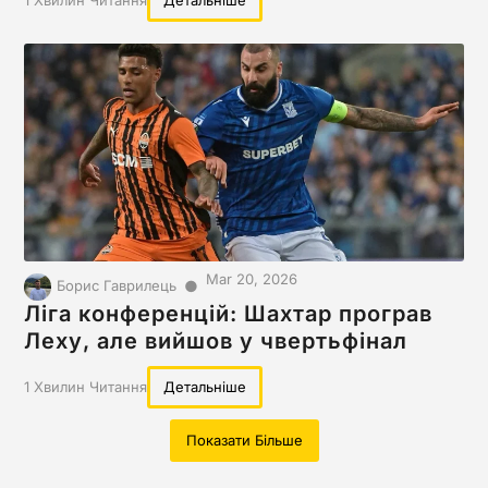
Mar 20, 2026
●
Борис Гаврилець
Ліга конференцій: Шахтар програв
Леху, але вийшов у чвертьфінал
1 Хвилин Читання
Детальніше
Показати Більше