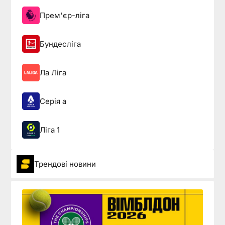
Прем'єр-ліга
Бундесліга
Ла Ліга
Серія а
Ліга 1
Трендові новини