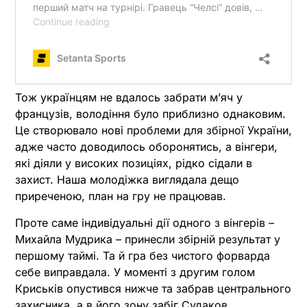
Тож українцям не вдалось забрати м’яч у
французів, володіння було приблизно однаковим.
Це створювало нові проблеми для збірної України,
адже часто доводилось оборонятись, а вінгери,
які діяли у високих позиціях, рідко сідали в
захист. Наша молодіжка виглядала дещо
приреченою, план на гру не працював.
Проте саме індивідуальні дії одного з вінгерів –
Михайла Мудрика – принесли збірній результат у
першому таймі. Та й гра без чистого форварда
себе виправдала. У моменті з другим голом
Криськів опустився нижче та забрав центрального
захисника, а в його зону забіг Судаков.