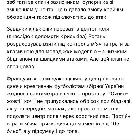
забігати за спини захисникам суперника зі
зміщенням у центр, це б давало змогу крайнім
оборонцям також підключатись до атак.
Завдяки кількісній перевазі в центрі поля
(внаслідок допомоги Криськіва) Ротань
розраховував взяти під контроль м’яч та грати за
класичною для молодіжки моделлю – з низьким
білд-апом та швидкими атаками. Але цей план не
спрацював.
Французи зіграли дуже щільно у центрі поля не
даючи креативним футболістам збірної України
жодного сантиметра вільного простору. “Синьо-
жовті” хоч і не припускались обрізок при білд-апі,
як у попередніх матчах, але просто не могли
подолати центр поля через короткий пас. Постійні
втрати м’яча призводили до моментів від “Ле
бльо”, а у підсумку і до гола.