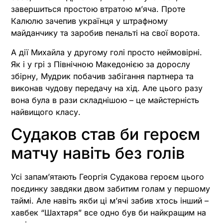
завершиться простою втратою м’яча. Проте
Калюлю зачепив українця у штрафному
майданчику та заробив пенальті на свої ворота.
А дії Михайла у другому голі просто неймовірні.
Як і у грі з Північною Македонією за дорослу
збірну, Мудрик побачив забігання партнера та
виконав чудову передачу на хід. Але цього разу
вона була в рази складнішою – це майстерність
найвищого класу.
Судаков став би героєм
матчу навіть без голів
Усі запам’ятають Георгія Судакова героєм цього
поєдинку завдяки двом забитим голам у першому
таймі. Але навіть якби ці м’ячі забив хтось інший –
хавбек “Шахтаря” все одно був би найкращим на