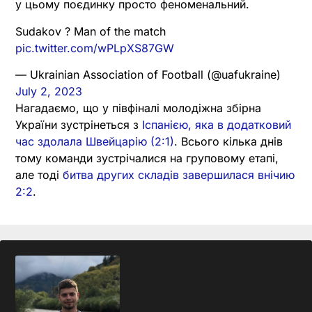
у цьому поєдинку просто феноменальний.
Sudakov ? Man of the match
pic.twitter.com/wPLpXS87GW
— Ukrainian Association of Football (@uafukraine)
July 2, 2023
Нагадаємо, що у півфіналі молодіжна збірна
України зустрінеться з
Іспанією, яка в додатковий
час здолала Швейцарію (2:1)
. Всього кілька днів
тому команди зустрічалися на груповому етапі,
але тоді
битва других складів завершилася внічию
2:2
.