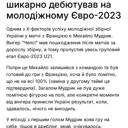
шикарно дебютував на
молодіжному Євро-2023
Одним з X-факторів успіху молодіжної збірної
України у матчі з Францією є Михайло Мудрик.
Вінгер “Челсі” мав пошкодження після матчів за
дорослу збірну, а тому пропустив увесь груповий
етап Євро-2023 U21.
Попри це Михайло залишився з командою та був
готовий до гри з Францією, хоча й було помітно,
що не на всі 100% (заміна у другому таймі це
підтвердила). Загалом Мудрик не був дуже
помітною фігурою на полі, але конкретні моменти
від вінгера принесли Україні результат, коли,
здавалось, нічого не виходить.
У епізоді з першим голом Мудрик взяв гру на
себе, пішов в дриблінг, який, очікувалось,