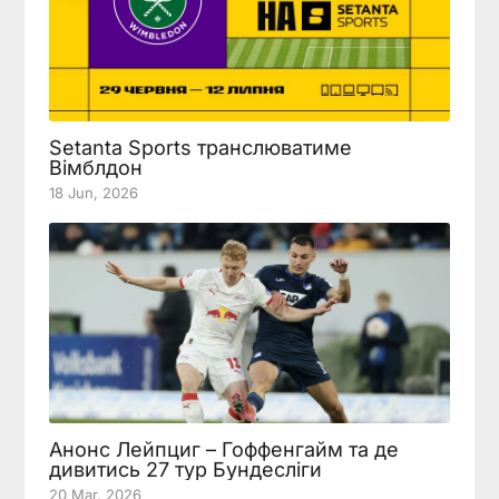
Setanta Sports транслюватиме
Вімблдон
18 Jun, 2026
Анонс Лейпциг – Гоффенгайм та де
дивитись 27 тур Бундесліги
20 Mar, 2026