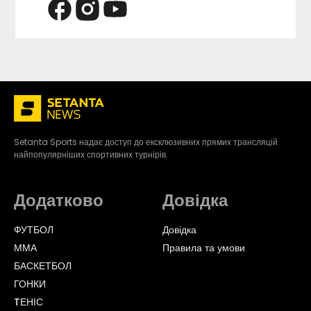
Setanta Sports надає доступ до ексклюзивних прямих трансляцій
найпопулярніших спортивних турнірів.
Додатково
Довідка
ФУТБОЛ
Довідка
ММА
Правила та умови
БАСКЕТБОЛ
ГОНКИ
TЕНІС