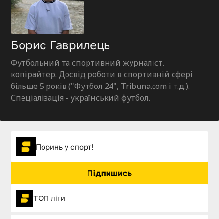
Борис Гаврилець
Футбольний та спортивний журналіст,
копірайтер. Досвід роботи в спортивній сфері
більше 5 років ("Футбол 24", Tribuna.com і т.д.).
Спеціалізація - український футбол.
Поринь у спорт!
Підпишись
ТОП ліги