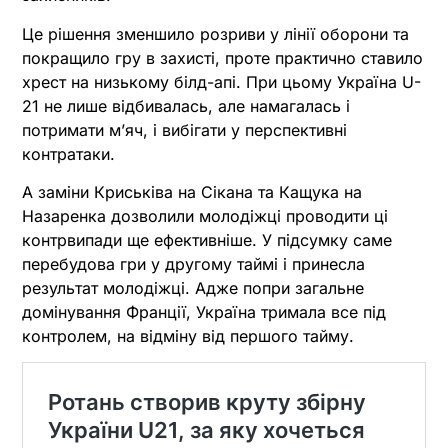
Це рішення зменшило розриви у лінії оборони та
покращило гру в захисті, проте практично ставило
хрест на низькому білд-апі. При цьому Україна U-
21 не лише відбивалась, але намагалась і
потримати м’яч, і вибігати у перспективні
контратаки.
А заміни Криськіва на Сікана та Кащука на
Назаренка дозволили молодіжці проводити ці
контрвипади ще ефективніше. У підсумку саме
перебудова гри у другому таймі і принесла
результат молодіжці. Адже попри загальне
домінування Франції, Україна тримала все під
контролем, на відміну від першого тайму.