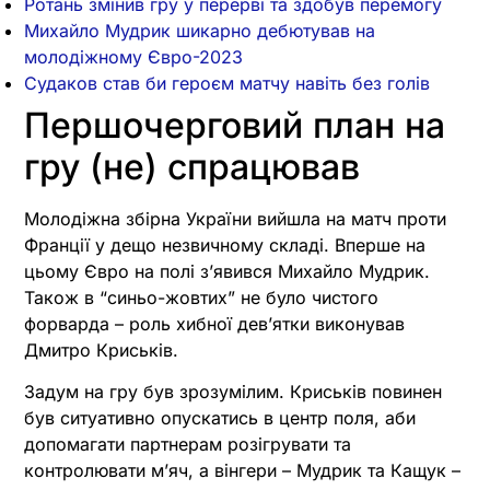
Ротань змінив гру у перерві та здобув перемогу
Михайло Мудрик шикарно дебютував на
молодіжному Євро-2023
Судаков став би героєм матчу навіть без голів
Першочерговий план на
гру (не) спрацював
Молодіжна збірна України вийшла на матч проти
Франції у дещо незвичному складі. Вперше на
цьому Євро на полі з’явився Михайло Мудрик.
Також в “синьо-жовтих” не було чистого
форварда – роль хибної дев’ятки виконував
Дмитро Криськів.
Задум на гру був зрозумілим. Криськів повинен
був ситуативно опускатись в центр поля, аби
допомагати партнерам розігрувати та
контролювати м’яч, а вінгери – Мудрик та Кащук –