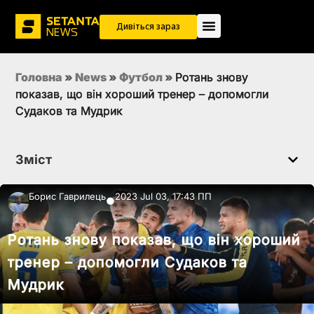
Дивіться зараз
Головна
»
News
»
Футбол
»
Ротань знову
показав, що він хороший тренер – допомогли
Судаков та Мудрик
Зміст
Борис Гаврилець
2023 Jul 03, 17:43 ПП
●
Ротань знову показав, що він хороший
тренер – допомогли Судаков та
Мудрик