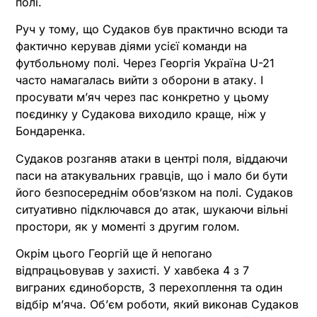
полі.
Руч у тому, що Судаков був практично всюди та
фактично керував діями усієї команди на
футбольному полі. Через Георгія Україна U-21
часто намагалась вийти з оборони в атаку. І
просувати м’яч через пас конкретно у цьому
поєдинку у Судакова виходило краще, ніж у
Бондаренка.
Судаков розганяв атаки в центрі поля, віддаючи
паси на атакувальних гравців, що і мало би бути
його безпосереднім обов’язком на полі. Судаков
ситуативно підключався до атак, шукаючи вільні
простори, як у моменті з другим голом.
Окрім цього Георгій ще й непогано
відпрацьовував у захисті. У хавбека 4 з 7
виграних єдиноборств, 3 перехоплення та один
відбір м’яча. Об’єм роботи, який виконав Судаков