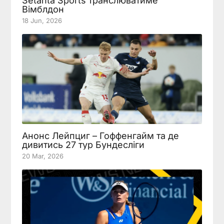
Setanta Sports транслюватиме
Вімблдон
18 Jun, 2026
Анонс Лейпциг – Гоффенгайм та де
дивитись 27 тур Бундесліги
20 Mar, 2026