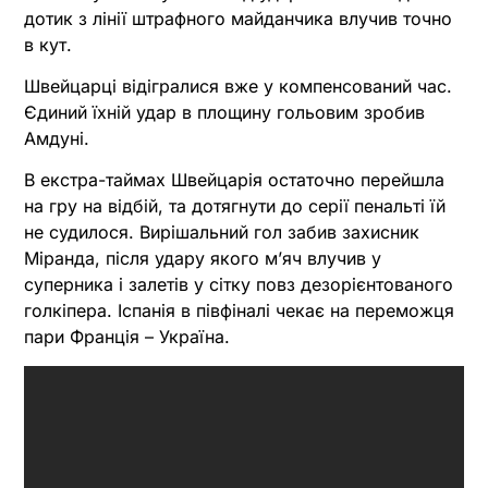
дотик з лінії штрафного майданчика влучив точно
в кут.
Швейцарці відігралися вже у компенсований час.
Єдиний їхній удар в площину гольовим зробив
Амдуні.
В екстра-таймах Швейцарія остаточно перейшла
на гру на відбій, та дотягнути до серії пенальті їй
не судилося. Вирішальний гол забив захисник
Міранда, після удару якого м’яч влучив у
суперника і залетів у сітку повз дезорієнтованого
голкіпера. Іспанія в півфіналі чекає на переможця
пари Франція – Україна.