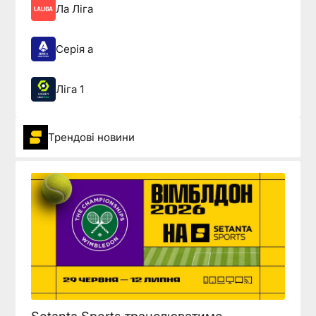
Ла Ліга
Серія а
Ліга 1
Трендові новини