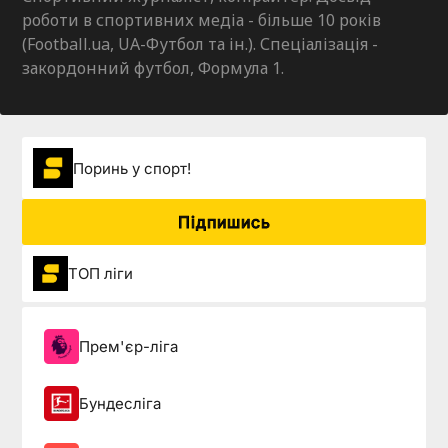
роботи в спортивних медіа - більше 10 років
(Football.ua, UA-Футбол та ін.). Спеціалізація -
закордонний футбол, Формула 1.
Поринь у спорт!
Підпишись
ТОП ліги
Прем'єр-ліга
Бундесліга