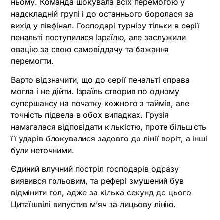
ньому. Команда шокувала всіх перемогою у
надскладній групі і до останнього боролася за
вихід у півфінал. Господарі турніру тільки в серії
пенальті поступилися Ізраїлю, але заслужили
овацію за свою самовіддачу та бажання
перемогти.
Варто відзначити, що до серії пенальті справа
могла і не дійти. Ізраїль створив по одному
супершансу на початку кожного з таймів, але
точність підвела в обох випадках. Грузія
намагалася відповідати кількістю, проте більшість
її ударів блокувалися задовго до лінії воріт, а інші
були неточними.
Єдиний влучний постріл господарів одразу
виявився гольовим, та рефері змушений був
відмінити гол, адже за кілька секунд до цього
Цитаїшвілі випустив м’яч за лицьову лінію.