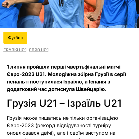
Футбол
Грузія U21
Євро U21
1 липня пройшли перші чвертьфінальні матчі
Євро-2023 U21
.
Молодіжна збірна Грузії в серії
пенальті поступилася Ізраїлю, а Іспанія в
додатковий час дотиснула Швейцарію.
Грузія U21 – Ізраїль U21
Грузія може пишатись не тільки організацією
Євро-2023 (рекорд відвідуваності турніру
оновлювався двічі), але і своїм виступом на