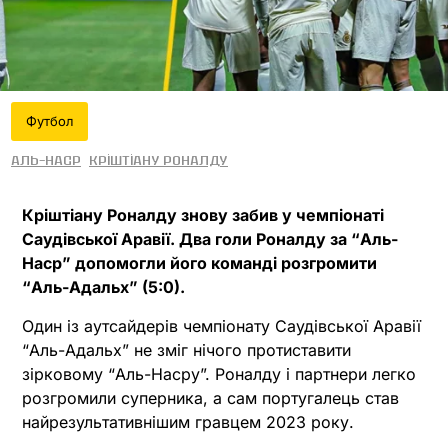
Футбол
Аль-Наср
Кріштіану Роналду
Кріштіану Роналду знову забив у чемпіонаті
Саудівської Аравії. Два голи Роналду за “Аль-
Наср” допомогли його команді розгромити
“Аль-Адальх” (5:0).
Один із аутсайдерів чемпіонату Саудівської Аравії
“Аль-Адальх” не зміг нічого протиставити
зірковому “Аль-Насру”. Роналду і партнери легко
розгромили суперника, а сам португалець став
найрезультативнішим гравцем 2023 року.