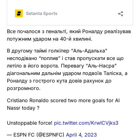
Все почалося з пенальті, який Роналду реалізував
потужним ударом на 40-й хвилині.
В другому таймі голкіпер “Аль-Адальха”
несподівано “поплив” і став пропускати все що
летіло в його ворота. Перевагу “Аль-Насра”
діагональним дальнім ударом подвоїв Таліска, а
Роналду з гострого кута довів рахунок до
розгромного.
Cristiano Ronaldo scored two more goals for Al
Nassr today ?
Unstoppable force!
pic.twitter.com/KrwICVjks3
— ESPN FC (@ESPNFC)
April 4, 2023