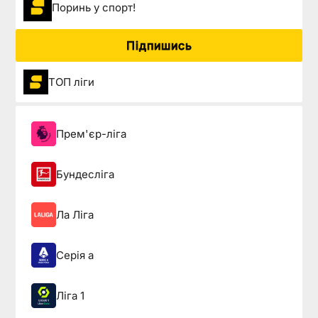
Поринь у спорт!
Підпишись
ТОП ліги
Прем'єр-ліга
Бундесліга
Ла Ліга
Серія а
Ліга 1