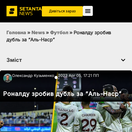
Дивіться зараз
Головна
»
News
»
Футбол
»
Роналду зробив
дубль за “Аль-Наср”
Зміст
Олександр Кузьменко
2023 Apr 05, 17:21 ПП
●
Роналду зробив дубль за “Аль-Наср”