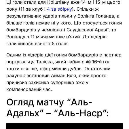
Ці голи стали для Кріштіану вже 14-м і 15-м цього
року (11 за клуб і
4 за збірну
). Стільки ж
результативних ударів тільки у Ерлінга Голанда, а
більше голів немає ні у кого. Що стосується гонки
бомбардирів у чемпіонаті Саудівської Аравії, то
Роналду з 11 м’ячами вже п’ятий. До лідерів
залишилось всього 5 голів.
Одним із лідерів цієї гонки бомбардирів є партнер
португальця Таліска, який забив свій 16-й гол
трохи пізніше, оформивши дубль. Остаточний
рахунок встановив Айман Ях’я, який просто
принизив захисика суперника вже у
компенсований час.
Огляд матчу “Аль-
Адальх” – “Аль-Наср”: