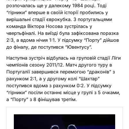
розпочалась ще у далекому 1984 році. Тоді
“гірники” вперше в своїй історії пробились у
вирішальні стадії єврокубка. З португальцями
команда Віктора Носова зустрілась у
чвертьфіналі. На виїзді була зафіксована поразка
2:3, а вдома нічия 1:1. У підсумку “Порту” дійшов
до фіналу, де поступився “Ювентусу”.
Наступна зустріч відбулась на груповій стадії Ліги
чемпіонів сезону 2011/12. Матч другого туру в
Португалії завершився перемогою “драконів” з
рахунком 2:1, а у другому колі “Шахтар”
поступився вдома з рахунком 0:2. У підсумку
“гірники” посіли останнє місце у групі з 5 очками,
а “Порту” з 8 фінішував третім.