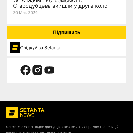
WTA Маямі: Ястремська та
Стародубцева вийшли у друге коло
20 Mar, 2026
Підпишись
Слідкуй за Setanta
Setanta Sports надає доступ до ексклюзивних прямих трансляцій
найпопулярніших спортивних турнірів.