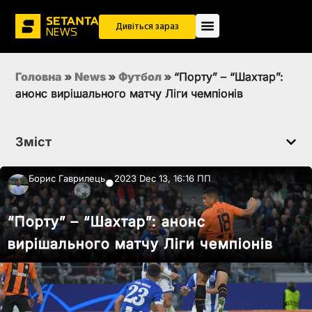
Дивіться зараз
Головна
»
News
»
Футбол
»
“Порту” – “Шахтар”:
анонс вирішального матчу Ліги чемпіонів
Зміст
Борис Гаврилець
2023 Dec 13, 16:16 ПП
●
“Порту” – “Шахтар”: анонс
вирішального матчу Ліги чемпіонів