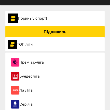
Поринь у спорт!
Підпишись
ТОП ліги
Прем'єр-ліга
Бундесліга
Ла Ліга
Серія а