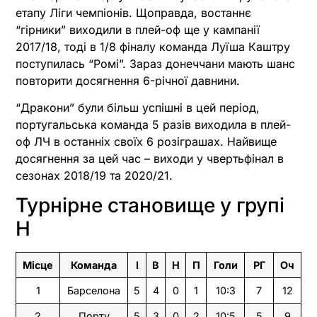
етапу Ліги чемпіонів. Щоправда, востаннє
“гірники” виходили в плей-оф ще у кампанії
2017/18, тоді в 1/8 фіналу команда Луїша Каштру
поступилась “Ромі”. Зараз донеччани мають шанс
повторити досягнення 6-річної давнини.
“Дракони” були більш успішні в цей період,
португальська команда 5 разів виходила в плей-
оф ЛЧ в останніх своїх 6 розіграшах. Найвище
досягнення за цей час – виходи у чвертьфінал в
сезонах 2018/19 та 2020/21.
Турнірне становище у групі
H
Місце
Команда
І
В
Н
П
Голи
РГ
Оч
1
Барселона
5
4
0
1
10:3
7
12
2
Порту
5
3
0
2
10:5
5
9