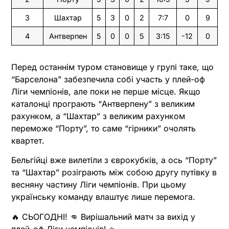
3
Шахтар
5
3
0
2
7:7
0
9
4
Антверпен
5
0
0
5
3:15
-12
0
Перед останнім туром становище у групі таке, що
“Барселона” забезпечила собі участь у плей-оф
Ліги чемпіонів, але поки не перше місце. Якщо
каталонці програють “Антверпену” з великим
рахунком, а “Шахтар” з великим рахунком
переможе “Порту”, то саме “гірники” очолять
квартет.
Бельгійці вже вилетіли з єврокубків, а ось “Порту”
та “Шахтар” розіграють між собою другу путівку в
весняну частину Ліги чемпіонів. При цьому
українську команду влаштує лише перемога.
🔥 СЬОГОДНІ! 👊 Вирішальний матч за вихід у
плей-оф Ліги чемпіонів! ⭐️