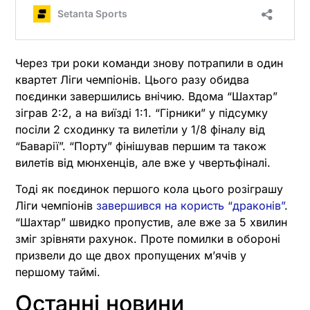
Через три роки команди знову потрапили в один
квартет Ліги чемпіонів. Цього разу обидва
поєдинки завершились внічию. Вдома “Шахтар”
зіграв 2:2, а на виїзді 1:1. “Гірники” у підсумку
посіли 2 сходинку та вилетіли у 1/8 фіналу від
“Баварії”. “Порту” фінішував першим та також
вилетів від мюнхенців, але вже у чвертьфіналі.
Тоді як поєдинок першого кола цього розіграшу
Ліги чемпіонів
завершився на користь “драконів”
.
“Шахтар” швидко пропустив, але вже за 5 хвилин
зміг зрівняти рахунок. Проте помилки в обороні
призвели до ще двох пропущених м’ячів у
першому таймі.
Останні новини