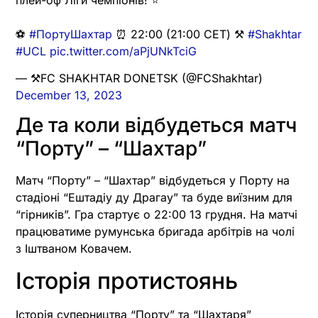
⚽️
#ПортуШахтар
⏰ 22:00 (21:00 CET) ⚒
#Shakhtar
#UCL
pic.twitter.com/aPjUNkTciG
— ⚒FC SHAKHTAR DONETSK (@FCShakhtar)
December 13, 2023
Де та коли відбудеться матч
“Порту” – “Шахтар”
Матч “Порту” – “Шахтар” відбудеться у Порту на
стадіоні “Ештадіу ду Драгау” та буде виїзним для
“гірників”. Гра стартує о 22:00 13 грудня. На матчі
працюватиме румунська бригада арбітрів на чолі
з Іштваном Ковачем.
Історія протистоянь
Історія суперництва “Порту” та “Шахтаря”