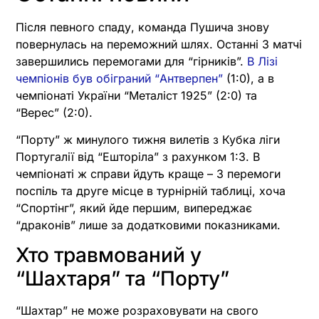
Після певного спаду, команда Пушича знову
повернулась на переможний шлях. Останні 3 матчі
завершились перемогами для “гірників”.
В Лізі
чемпіонів був обіграний “Антверпен”
(1:0), а в
чемпіонаті України “Металіст 1925” (2:0) та
“Верес” (2:0).
“Порту” ж минулого тижня вилетів з Кубка ліги
Португалії від “Ешторіла” з рахунком 1:3. В
чемпіонаті ж справи йдуть краще – 3 перемоги
поспіль та друге місце в турнірній таблиці, хоча
“Спортінг”, який йде першим, випереджає
“драконів” лише за додатковими показниками.
Хто травмований у
“Шахтаря” та “Порту”
“Шахтар” не може розраховувати на свого