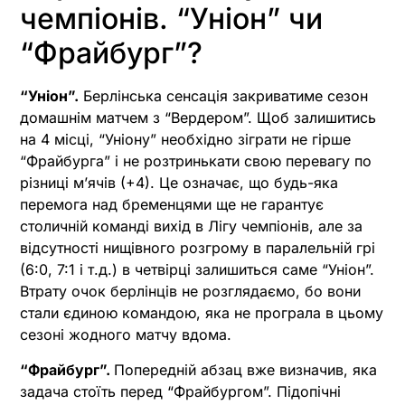
чемпіонів. “Уніон” чи
“Фрайбург”?
“Уніон”.
Берлінська сенсація закриватиме сезон
домашнім матчем з “Вердером”. Щоб залишитись
на 4 місці, “Уніону” необхідно зіграти не гірше
“Фрайбурга” і не розтринькати свою перевагу по
різниці м’ячів (+4). Це означає, що будь-яка
перемога над бременцями ще не гарантує
столичній команді вихід в Лігу чемпіонів, але за
відсутності нищівного розгрому в паралельній грі
(6:0, 7:1 і т.д.) в четвірці залишиться саме “Уніон”.
Втрату очок берлінців не розглядаємо, бо вони
стали єдиною командою, яка не програла в цьому
сезоні жодного матчу вдома.
“Фрайбург”.
Попередній абзац вже визначив, яка
задача стоїть перед “Фрайбургом”. Підопічні