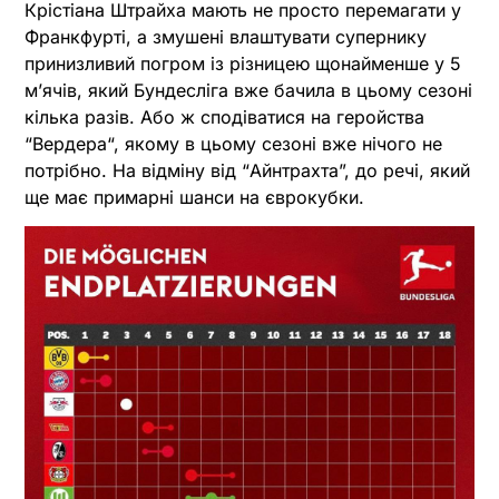
Крістіана Штрайха мають не просто перемагати у
Франкфурті, а змушені влаштувати супернику
принизливий погром із різницею щонайменше у 5
м’ячів, який Бундесліга вже бачила в цьому сезоні
кілька разів. Або ж сподіватися на геройства
“Вердера“, якому в цьому сезоні вже нічого не
потрібно. На відміну від “Айнтрахта”, до речі, який
ще має примарні шанси на єврокубки.