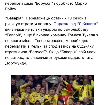
перемоги саме “Боруссії” і особисто Марко
Ройсу.
“Баварія”
. Переможець останніх 10 сезонів
ризикує втратити корону.
Поразка від “Лейпцига”
виявилась не тільки ударом по самолюбству
“Баварії”, а ще й вибила команду Томаса Тухеля з
першого місця. Тепер мюнхенцям необхідно
перемагати в Кельні та сподіватись на будь-яку
втрату очок “Боруссії”. Якщо “Баварія” свій матч
не виграє, то власними ж руками віддасть титул
Дортмунду.