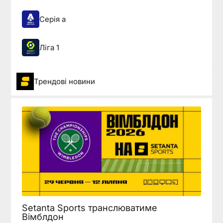
Серія а
Ліга 1
Трендові новини
Setanta Sports транслюватиме
Вімблдон