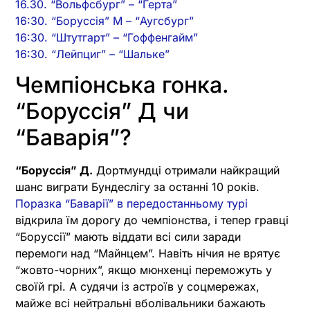
16.30. “Вольфсбург” – “Герта”
16:30. “Боруссія” М – “Аугсбург”
16:30. “Штутгарт” – “Гоффенгайм”
16:30. “Лейпциг” – “Шальке”
Чемпіонська гонка.
“Боруссія” Д чи
“Баварія”?
“Боруссія” Д.
Дортмундці отримали найкращий
шанс виграти Бундеслігу за останні 10 років.
Поразка “Баварії” в передостанньому турі
відкрила їм дорогу до чемпіонства, і тепер гравці
“Боруссії” мають віддати всі сили заради
перемоги над “Майнцем”. Навіть нічия не врятує
“жовто-чорних”, якщо мюнхенці переможуть у
своїй грі. А судячи із астроїв у соцмережах,
майже всі нейтральні вболівальники бажають