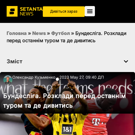
Дивіться зараз
Головна
»
News
»
Футбол
»
Бундесліга. Розклади
перед останнім туром та де дивитись
Зміст
Олександр Кузьменко
2023 May 27, 09:40 ДП
●
Бундесліга. Розклади перед останнім
туром та де дивитись