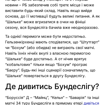
новини – РБ забезпечив собі третє місце і може
виставити будь-який склад. Навіть якщо вийде
основа, до її мотивації будуть великі питання. А як
“Шальке” може вгризатися в очки на фініші
сезону, вся Бундесліга бачила вже неодноразово.
Та однієї перемоги може бути недостатньо.
Гельзенкірхенці мають сподіватися, що “Штутгарт”
чи “Бохум” (або обидва) не виграють свої матчі.
Навіть їхніх нічиїх вкупі з власною перемогою
“Шальке” буде достатньо. А от нічия врятує
“кобальтових” тільки якщо “Бохум” програє
“Баєру”. Будь-які інші сценарії означатимуть, що
“Шальке” повертається в другу Бундеслігу.
Де дивитись Бундеслігу?
“Боруссія” Д – “Майнц”, “Кельн” – “Баварія” та інші
матчі 34 туру Бундесліги в прямому етері
дивіться