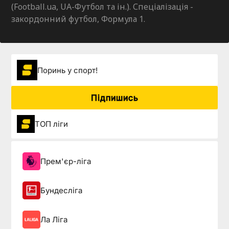
(Football.ua, UA-Футбол та ін.). Спеціалізація -
закордонний футбол, Формула 1.
Поринь у спорт!
Підпишись
ТОП ліги
Прем'єр-ліга
Бундесліга
Ла Ліга