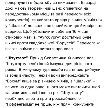
повернули її в боротьбу за виживання. Баварці
досі мають теоретичний шанс опинитися на
передостанньому місці (в разі перемоги всіх
конкурентів), та набагато краща різниця м’ячів ніж
у “Шальке” дозволяє не сприймати цю ймовірність
всерйоз. Щоб убезпечити себе від 16 місця і
стикових матчів, “Аугсбургу” достатньо буде і
нічиєї проти гладбахської “Боруссії”. Перемога ж
взагалі знімає всі питання про виліт.
“Штутгарт”.
Прихід Себастьяна Хьонесса дав
“Штутгарту необхідний імпульс для фінішного
ривка. В минулому турі шваби навіть вистрибнули
із зони вильоту. І нехай вони випереджають
“Бохум” лише за різницею м’ячів, а “Шальке” –
всього на одне очко, цього може вистачити, щоб
залишитися в еліті ще на рік. “Штутгарту”
необхідно зіграти проти розслабленого
“Гоффенгайма” не гірше, ніж прямі конкуренти