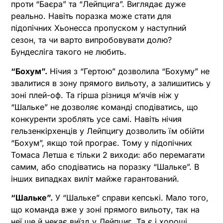
проти “Баєра” та “Лейпцига”. Виглядає дуже
реально. Навіть поразка може стати для
підопічних Хьонесса пропуском у наступний
сезон, та чи варто випробовувати долю?
Бундесліга такого не любить.
“Бохум”.
Нічия з “Гертою” дозволила “Бохуму” не
звалитися в зону прямого вильоту, а залишитись у
зоні плей-оф. Та гірша різниця м’ячів ніж у
“Шальке” не дозволяє команді сподіватись, що
конкуренти зроблять усе самі. Навіть нічия
гельзенкірхенців у Лейпцигу дозволить їм обійти
“Бохум”, якщо той програє. Тому у підопічних
Томаса Летша є тільки 2 виходи: або перемагати
самим, або сподіватись на поразку “Шальке”. В
інших випадках виліт майже гарантований.
“Шальке”.
У “Шальке” справи кепські. Мало того,
що команда вже у зоні прямого вильоту, так на
неї ще й чекає виїзд у Лейпциг. Та є і хороші