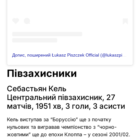
Допис, поширений Łukasz Piszczek Official (@lukaszpiszczek_lp26)
Півзахисники
Себастьян Кель
Центральний півзахисник, 27
матчів, 1951 хв, 3 голи, 3 асисти
Кель виступав за “Боруссію” ще з початку
нульових та вигравав чемпіонство з “чорно-
жовтими” ще до епохи Клоппа – у сезоні 2001/02.