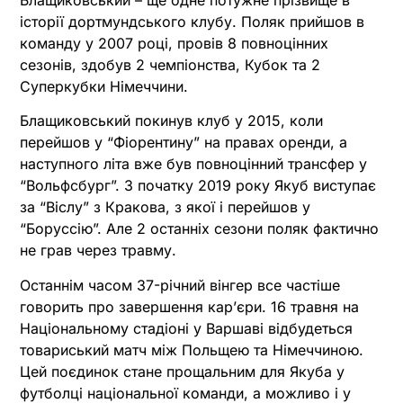
історії дортмундського клубу. Поляк прийшов в
команду у 2007 році, провів 8 повноцінних
сезонів, здобув 2 чемпіонства, Кубок та 2
Суперкубки Німеччини.
Блащиковський покинув клуб у 2015, коли
перейшов у “Фіорентину” на правах оренди, а
наступного літа вже був повноцінний трансфер у
“Вольфсбург”. З початку 2019 року Якуб виступає
за “Віслу” з Кракова, з якої і перейшов у
“Боруссію”. Але 2 останніх сезони поляк фактично
не грав через травму.
Останнім часом 37-річний вінгер все частіше
говорить про завершення кар’єри. 16 травня на
Національному стадіоні у Варшаві відбудеться
товариський матч між Польщею та Німеччиною.
Цей поєдинок стане прощальним для Якуба у
футболці національної команди, а можливо і у