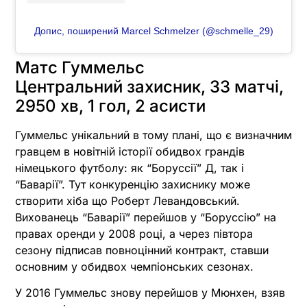
Допис, поширений Marcel Schmelzer (@schmelle_29)
Матс Гуммельс
Центральний захисник, 33 матчі,
2950 хв, 1 гол, 2 асисти
Гуммельс унікальний в тому плані, що є визначним
гравцем в новітній історії обидвох грандів
німецького футболу: як “Боруссії” Д, так і
“Баварії”. Тут конкуренцію захиснику може
створити хіба що Роберт Левандовський.
Вихованець “Баварії” перейшов у “Боруссію” на
правах оренди у 2008 році, а через півтора
сезону підписав повноцінний контракт, ставши
основним у обидвох чемпіонських сезонах.
У 2016 Гуммельс знову перейшов у Мюнхен, взяв