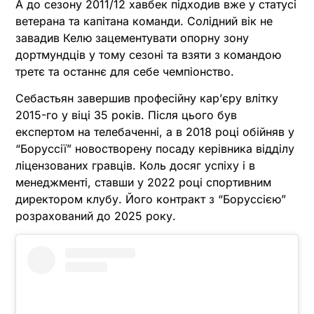
А до сезону 2011/12 хавбек підходив вже у статусі
ветерана та капітана команди. Солідний вік не
завадив Келю зацементувати опорну зону
дортмундців у тому сезоні та взяти з командою
третє та останнє для себе чемпіонство.
Себастьян завершив професійну кар’єру влітку
2015-го у віці 35 років. Після цього був
експертом на телебаченні, а в 2018 році обійняв у
“Боруссії” новостворену посаду керівника відділу
ліцензованих гравців. Коль досяг успіху і в
менеджменті, ставши у 2022 році спортивним
директором клубу. Його контракт з “Боруссією”
розрахований до 2025 року.