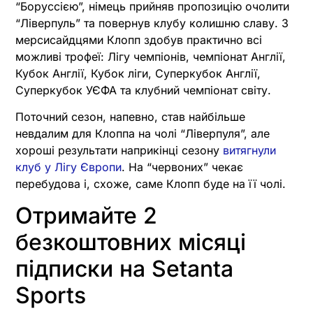
“Боруссією”, німець прийняв пропозицію очолити
“Ліверпуль” та повернув клубу колишню славу. З
мерсисайдцями Клопп здобув практично всі
можливі трофеї: Лігу чемпіонів, чемпіонат Англії,
Кубок Англії, Кубок ліги, Суперкубок Англії,
Суперкубок УЄФА та клубний чемпіонат світу.
Поточний сезон, напевно, став найбільше
невдалим для Клоппа на чолі “Ліверпуля”, але
хороші результати наприкінці сезону
витягнули
клуб у Лігу Європи
. На “червоних” чекає
перебудова і, схоже, саме Клопп буде на її чолі.
Отримайте 2
безкоштовних місяці
підписки на Setanta
Sports