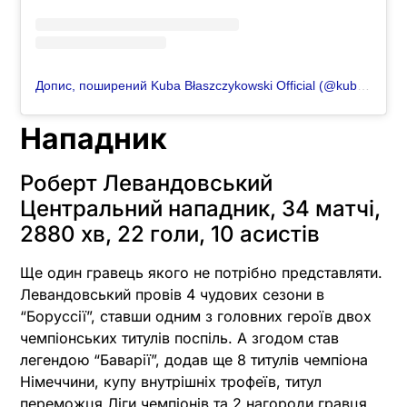
Допис, поширений Kuba Błaszczykowski Official (@kuba.blaszczykowski)
Нападник
Роберт Левандовський
Центральний нападник, 34 матчі,
2880 хв, 22 голи, 10 асистів
Ще один гравець якого не потрібно представляти.
Левандовський провів 4 чудових сезони в
“Боруссії”, ставши одним з головних героїв двох
чемпіонських титулів поспіль. А згодом став
легендою “Баварії”, додав ще 8 титулів чемпіона
Німеччини, купу внутрішніх трофеїв, титул
переможця Ліги чемпіонів та 2 нагороди гравця