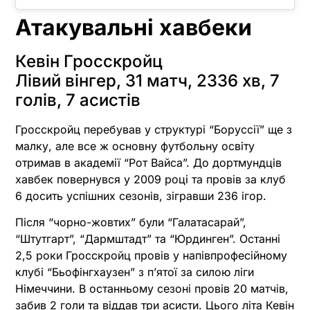
Атакувальні хавбеки
Кевін Гросскройц
Лівий вінгер, 31 матч, 2336 хв, 7
голів, 7 асистів
Гросскройц перебував у структурі “Боруссії” ще з
малку, але все ж основну футбольну освіту
отримав в академії “Рот Вайса”. До дортмундців
хавбек повернувся у 2009 році та провів за клуб
6 досить успішних сезонів, зігравши 236 ігор.
Після “чорно-жовтих” були “Галатасарай”,
“Штутгарт”, “Дармштадт” та “Юрдинген”. Останні
2,5 роки Гросскройц провів у напівпрофесійному
клубі “Бьофінгхаузен” з п’ятої за силою ліги
Німеччини. В останньому сезоні провів 20 матчів,
забив 2 голи та віддав три асисти. Цього літа Кевін