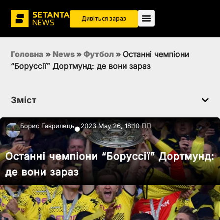
Дивіться зараз
Головна
»
News
»
Футбол
»
Останні чемпіони
“Боруссії” Дортмунд: де вони зараз
Зміст
Борис Гаврилець
2023 May 26, 18:10 ПП
●
Останні чемпіони “Боруссії” Дортмунд:
де вони зараз