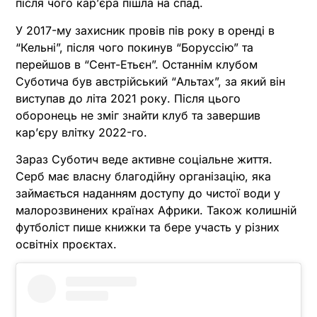
після чого кар’єра пішла на спад.
У 2017-му захисник провів пів року в оренді в
“Кельні”, після чого покинув “Боруссію” та
перейшов в “Сент-Етьєн”. Останнім клубом
Суботича був австрійський “Альтах”, за який він
виступав до літа 2021 року. Після цього
оборонець не зміг знайти клуб та завершив
кар’єру влітку 2022-го.
Зараз Суботич веде активне соціальне життя.
Серб має власну благодійну організацію, яка
займається наданням доступу до чистої води у
малорозвинених країнах Африки. Також колишній
футболіст пише книжки та бере участь у різних
освітніх проєктах.