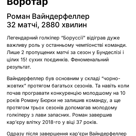
Воротар
Роман Вайндерфеллер
32 матчі, 2880 хвилин
Легендарний голкіпер “Боруссії” відіграв дуже
важливу роль у останньому чемпіонстві команди.
Лише 2 пропущених матчі за сезон у Бундеслізі і
цілих 15! сухих поєдинків. Феноменальний
результат.
Вайндерфеллер був основним у складі “чорно-
жовтих” протягом багатьох сезонів. Та навіть коли
почав програвати конкуренцію молодшому на 10
років Роману Бюрки не залишив команду, а ще
протягом трьох сезонів допомагав молодому
голкіперу з лави запасних. Роман завершив
кар’єру влітку 2018-го у віці 37 років.
Одразу після завершення кар’єри Вайндерфеллер