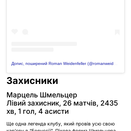
Допис, поширений Roman Weidenfeller (@romanweidenfeller)
Захисники
Марцель Шмельцер
Лівий захисник, 26 матчів, 2435
хв, 1 гол, 4 асисти
Ще одна легенда клубу, який провів усю свою
кар’єру в “Боруссії”. Пікова форма Шмельцера