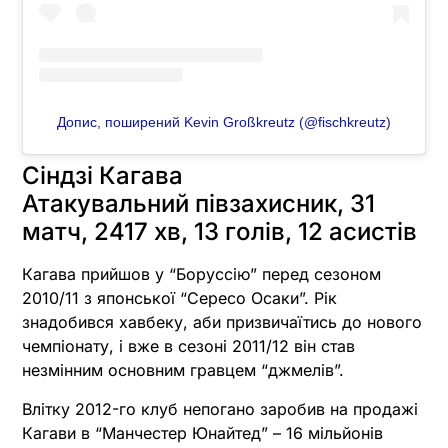
Допис, поширений Kevin Großkreutz (@fischkreutz)
Сіндзі Кагава
Атакувальний півзахисник, 31
матч, 2417 хв, 13 голів, 12 асистів
Кагава прийшов у “Боруссію” перед сезоном
2010/11 з японської “Сересо Осаки”. Рік
знадобився хавбеку, аби призвичаїтись до нового
чемпіонату, і вже в сезоні 2011/12 він став
незмінним основним гравцем “джмелів”.
Влітку 2012-го клуб непогано заробив на продажі
Кагави в “Манчестер Юнайтед” – 16 мільйонів