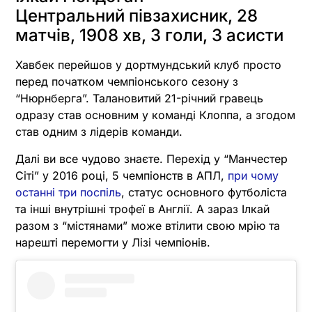
Центральний півзахисник, 28
матчів, 1908 хв, 3 голи, 3 асисти
Хавбек перейшов у дортмундський клуб просто
перед початком чемпіонського сезону з
“Нюрнберга”. Талановитий 21-річний гравець
одразу став основним у команді Клоппа, а згодом
став одним з лідерів команди.
Далі ви все чудово знаєте. Перехід у “Манчестер
Сіті” у 2016 році, 5 чемпіонств в АПЛ,
при чому
останні три поспіль
, статус основного футболіста
та інші внутрішні трофеї в Англії. А зараз Ілкай
разом з “містянами” може втілити свою мрію та
нарешті перемогти у Лізі чемпіонів.