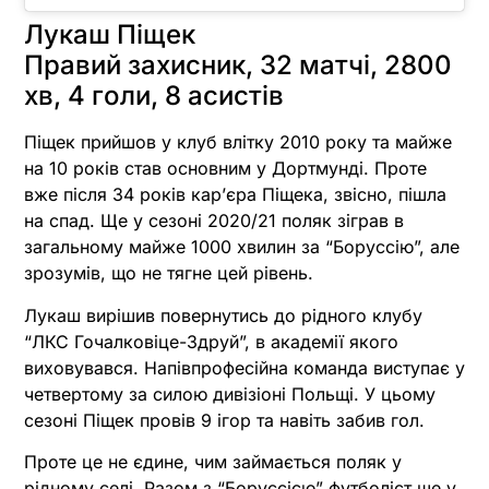
Лукаш Піщек
Правий захисник, 32 матчі, 2800
хв, 4 голи, 8 асистів
Піщек прийшов у клуб влітку 2010 року та майже
на 10 років став основним у Дортмунді. Проте
вже після 34 років кар’єра Піщека, звісно, пішла
на спад. Ще у сезоні 2020/21 поляк зіграв в
загальному майже 1000 хвилин за “Боруссію”, але
зрозумів, що не тягне цей рівень.
Лукаш вирішив повернутись до рідного клубу
“ЛКС Гочалковіце-Здруй”, в академії якого
виховувався. Напівпрофесійна команда виступає у
четвертому за силою дивізіоні Польщі. У цьому
сезоні Піщек провів 9 ігор та навіть забив гол.
Проте це не єдине, чим займається поляк у
рідному селі. Разом з “Боруссією” футболіст ще у