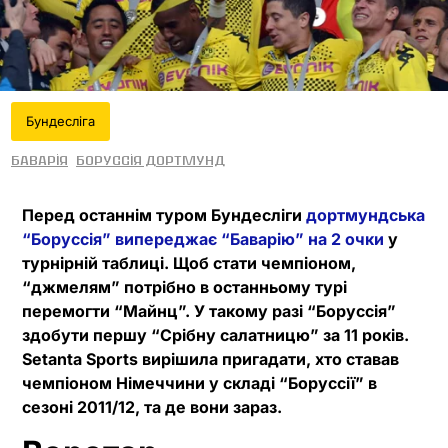
Бундесліга
Баварія
Боруссія Дортмунд
Перед останнім туром Бундесліги
дортмундська
“Боруссія” випереджає “Баварію” на 2 очки
у
турнірній таблиці. Щоб стати чемпіоном,
“джмелям” потрібно в останньому турі
перемогти “Майнц”. У такому разі “Боруссія”
здобути першу “Срібну салатницю” за 11 років.
Setanta Sports вирішила пригадати, хто ставав
чемпіоном Німеччини у складі “Боруссії” в
сезоні 2011/12, та де вони зараз.