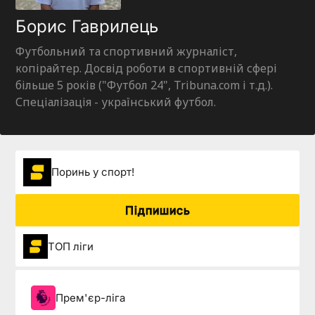
Борис Гаврилець
Футбольний та спортивний журналіст,
копірайтер. Досвід роботи в спортивній сфері
більше 5 років ("Футбол 24", Tribuna.com і т.д.).
Спеціалізація - український футбол.
Поринь у спорт!
Підпишись
ТОП ліги
Прем'єр-ліга