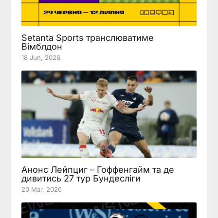
Setanta Sports транслюватиме
Вімблдон
18 Jun, 2026
Анонс Лейпциг – Гоффенгайм та де
дивитись 27 тур Бундесліги
20 Mar, 2026