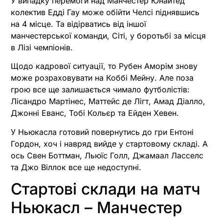
У випадку перемоги над Манчестер Юнайтед
колектив Едді Гау може обійти Челсі піднявшись
на 4 місце. Та відірватись від іншої
манчестерської команди, Сіті, у боротьбі за місця
в Лізі чемпіонів.
Щодо кадрової ситуації, то Рубен Аморім знову
може розраховувати на Коббі Мейну. Але поза
грою все ще залишається чимало футболістів:
Лісандро Мартінес, Маттейс де Лігт, Амад Діалло,
Джонні Еванс, Тобі Кольєр та Ейден Хевен.
У Ньюкасла готовий повернутись до гри Ентоні
Гордон, хоч і навряд вийде у стартовому складі. А
ось Свен Боттман, Льюїс Голл, Джамаал Ласселс
та Джо Віллок все ще недоступні.
Стартові склади на матч
Ньюкасл – Манчестер