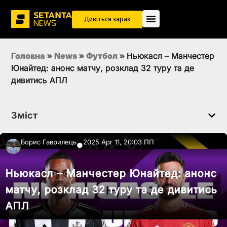
Дивіться зараз
Головна
»
News
»
Футбол
»
Ньюкасл – Манчестер
Юнайтед: анонс матчу, розклад 32 туру та де
дивитись АПЛ
Зміст
Борис Гаврилець
2025 Apr 11, 20:03 ПП
●
Ньюкасл – Манчестер Юнайтед: анонс
матчу, розклад 32 туру та де дивитись
АПЛ