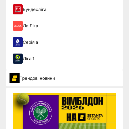
Бундесліга
Ла Ліга
Серія а
Ліга 1
Трендові новини