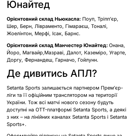
Юнайтед
Орієнтовний склад Ньюкасла:
Поуп, Тріпп’єр,
Шер, Берн, Лівраменто, Гімараєш, Тоналі,
Жоелінтон, Мерфі, Ісак, Барнс.
Орієнтовний склад Манчестер Юнайтед:
Онана,
Йоро, Магвайр,Мазраві, Далот, Каземіро, Угарте,
Доргу, Фернандеш, Гарначо, Гойлунн.
Де дивитись АПЛ?
Setanta Sports залишається партнером Премʼєр-
ліги та її офіційним транслятором на території
України. Тож всі матчі нового сезону будуть
доступні на OTT-платформі Setanta Sports, а деякі
з них – на лінійних каналах Setanta Sports і Setanta
Sports+.
Оформлюйте підписку на Setanta Sports лише за