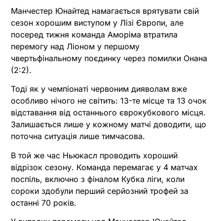
Манчестер Юнайтед намагається врятувати свій
сезон хорошим виступом у Лізі Європи, але
посеред тижня команда Аморіма втратила
перемогу над Ліоном у першому
чвертьфінальному поєдинку через помилки Онана
(2:2).
Тоді як у чемпіонаті червоним дияволам вже
особливо нічого не світить: 13-те місце та 13 очок
відставання від останнього єврокубкового місця.
Залишається лише у кожному матчі доводити, що
поточна ситуація лише тимчасова.
В той же час Ньюкасл проводить хороший
відрізок сезону. Команда перемагає у 4 матчах
поспіль, включно з фіналом Кубка ліги, коли
сороки здобули перший серйозний трофей за
останні 70 років.