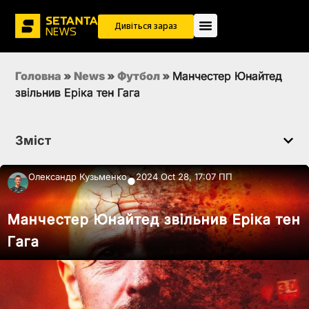
Дивіться зараз
Головна
»
News
»
Футбол
»
Манчестер Юнайтед
звільнив Еріка тен Гага
Зміст
Олександр Кузьменко
2024 Oct 28, 17:07 ПП
●
Манчестер Юнайтед звільнив Еріка тен
Гага