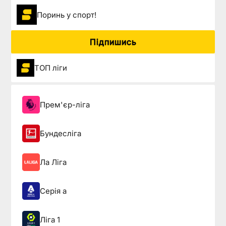
Поринь у спорт!
Підпишись
ТОП ліги
Прем'єр-ліга
Бундесліга
Ла Ліга
Серія а
Ліга 1