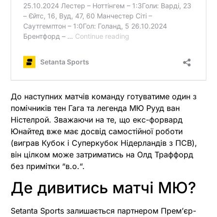
До наступних матчів команду готуватиме один з
помічників тен Гага та легенда МЮ Рууд ван
Ністелрой. Зважаючи на те, що екс-форвард
Юнайтед вже має досвід самостійної роботи
(виграв Кубок і Суперкубок Нідерландів з ПСВ),
він цілком може затриматись на Олд Траффорд
без примітки “в.о.“.
Де дивитись матчі МЮ?
Setanta Sports залишається партнером Премʼєр-