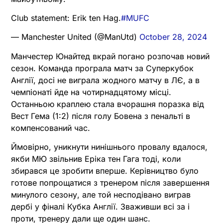
Club statement: Erik ten Hag.
#MUFC
— Manchester United (@ManUtd)
October 28, 2024
Манчестер Юнайтед вкрай погано розпочав новий
сезон. Команда програла матч за Суперкубок
Англії, досі не виграла жодного матчу в ЛЄ, а в
чемпіонаті йде на чотирнадцятому місці.
Останньою краплею стала вчорашня поразка від
Вест Гема (1:2) після голу Бовена з пенальті в
компенсований час.
Ймовірно, уникнути нинішнього провалу вдалося,
якби МЮ звільнив Еріка тен Гага тоді, коли
збирався це зробити вперше. Керівництво було
готове попрощатися з тренером після завершення
минулого сезону, але той несподівано виграв
дербі у фіналі Кубка Англії. Зваживши всі за і
проти, тренеру дали ще один шанс.