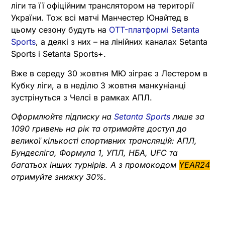
ліги та її офіційним транслятором на території
України. Тож всі матчі Манчестер Юнайтед в
цьому сезону будуть на
OTT-платформі Setanta
Sports
, а деякі з них – на лінійних каналах Setanta
Sports і Setanta Sports+.
Вже в середу 30 жовтня МЮ зіграє з Лестером в
Кубку ліги, а в неділю 3 жовтня манкуніанці
зустрінуться з Челсі в рамках АПЛ.
Оформлюйте підписку на
Setanta Sports
лише за
1090 гривень на рік та отримайте доступ до
великої кількості спортивних трансляцій: АПЛ,
Бундесліга, Формула 1, УПЛ, НБА, UFC та
багатьох інших турнірів. А з промокодом
YEAR24
отримуйте знижку 30%.