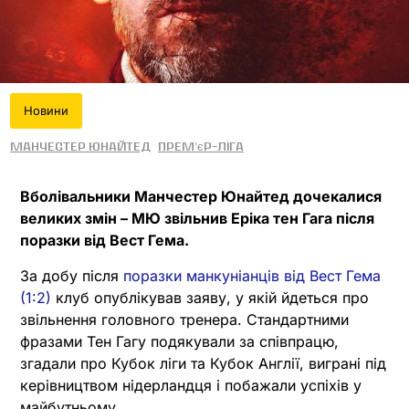
Новини
Манчестер Юнайтед
Прем'єр-ліга
Вболівальники Манчестер Юнайтед дочекалися
великих змін – МЮ звільнив Еріка тен Гага після
поразки від Вест Гема.
За добу після
поразки манкуніанців від Вест Гема
(1:2)
клуб опублікував заяву, у якій йдеться про
звільнення головного тренера. Стандартними
фразами Тен Гагу подякували за співпрацю,
згадали про Кубок ліги та Кубок Англії, виграні під
керівництвом нідерландця і побажали успіхів у
майбутньому.