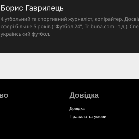
Борис Гаврилець
Футбольний та спортивний журналіст, копірайтер. Досві
сфері більше 5 років ("Футбол 24", Tribuna.com і т.д.). Спе
український футбол.
во
Довідка
Довідка
Правила та умови