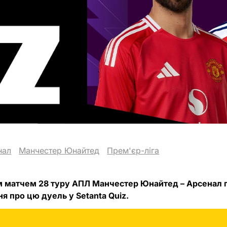
нал
Манчестер Юнайтед
Прем'єр-ліга
 матчем 28 туру АПЛ Манчестер Юнайтед – Арсенал
ня про цю дуель у Setanta Quiz.