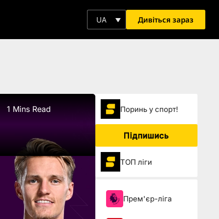
Дивіться зараз
UA
1 Mins Read
Поринь у спорт!
Підпишись
ТОП ліги
Прем'єр-ліга