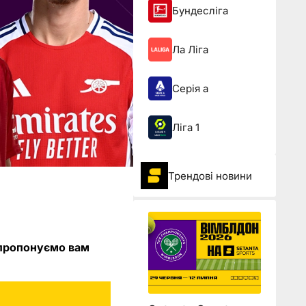
Бундесліга
Ла Ліга
Серія а
Ліга 1
Трендові новини
 пропонуємо вам