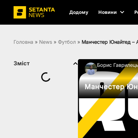
Додому
Новини
Р
Головна
»
News
»
Футбол
»
Манчестер Юнайтед – А
Зміст
Борис Гаврилец
Манчестер Юна