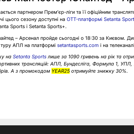
шається партнером Премʼєр-ліги та її офіційним транслят
тчі цього сезону доступні на
OTT-платформі Setanta Spor
anta Sports і Setanta Sports+.
айтед – Арсенал пройде сьогодні о 18:30 за Києвом. Ди
 туру АПЛ на платформі
setantasports.com
і на телеканалі
ку на
Setanta Sports
лише за 1090 гривень на рік та отр
портивних трансляцій: АПЛ, Бундесліга, Формула 1, УПЛ,
нірів. А з промокодом
YEAR25
отримуйте знижку 30%.