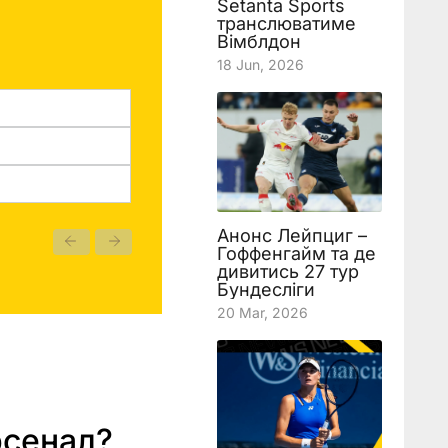
Setanta Sports
транслюватиме
Вімблдон
18 Jun, 2026
Анонс Лейпциг –
Гоффенгайм та де
дивитись 27 тур
Бундесліги
20 Mar, 2026
рсенал?