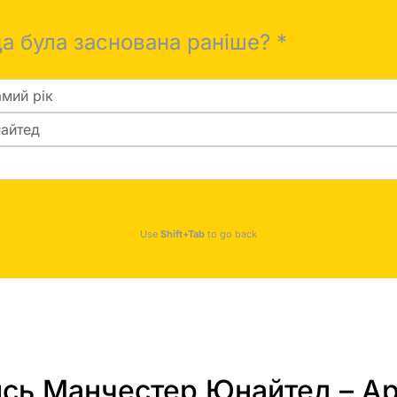
а була заснована раніше?
*
амий рік
айтед
Use
Shift+Tab
to go back
ись Манчестер Юнайтед – А