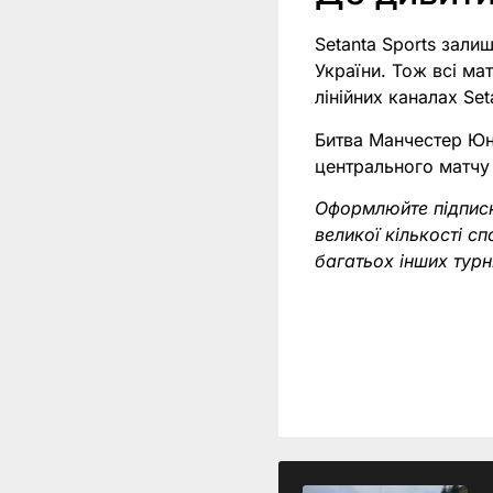
Setanta Sports зали
України. Тож всі ма
лінійних каналах Set
Битва Манчестер Юн
центрального матчу
Оформлюйте підпис
великої кількості с
багатьох інших тур