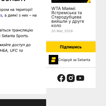
WTA Маямі:
ором на території
Ястремська та
ts
, а деякі з них – на
Стародубцева
вийшли у друге
коло
віться трансляцію
20 Mar, 2026
 Setanta Sports.
имайте доступ до
Підпишись
 НБА, UFC та
Слідкуй за Setanta