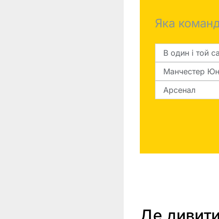
Манчестер
Юнайтед -
Яка команд
Арсенал
В один і той с
Манчестер Юн
Арсенал
Де дивит