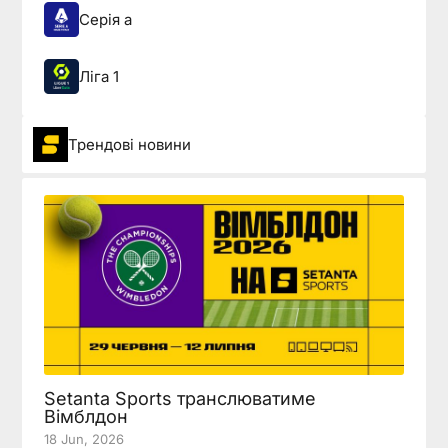
Серія а
Ліга 1
Трендові новини
Setanta Sports транслюватиме
Вімблдон
18 Jun, 2026