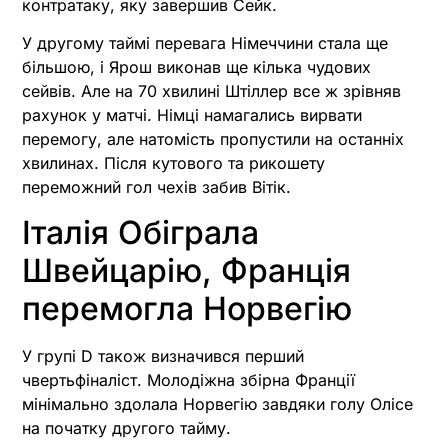
контратаку, яку завершив Сейк.
У другому таймі перевага Німеччини стала ще
більшою, і Ярош виконав ще кілька чудових
сейвів. Але на 70 хвилині Штіллер все ж зрівняв
рахунок у матчі. Німці намагались вирвати
перемогу, але натомість пропустили на останніх
хвилинах. Після кутового та рикошету
переможний гол чехів забив Вітік.
Італія Обіграла
Швейцарію, Франція
перемогла Норвегію
У групі D також визначився перший
чвертьфіналіст. Молодіжна збірна Франції
мінімально здолала Норвегію завдяки голу Олісе
на початку другого тайму.