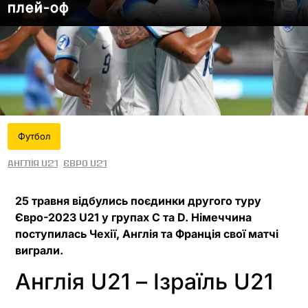
плей-оф
Футбол
Англія U21
Євро U21
25 травня відбулись поєдинки другого туру
Євро-2023 U21 у групах C та D. Німеччина
поступилась Чехії, Англія та Франція свої матчі
виграли.
Англія U21 – Ізраїль U21