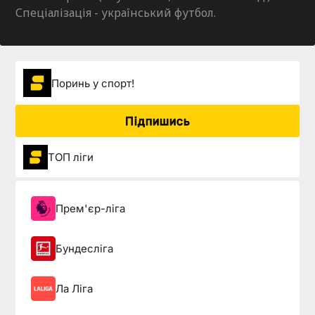
Спеціалізація - український футбол.
Поринь у спорт!
Підпишись
ТОП ліги
Прем'єр-ліга
Бундесліга
Ла Ліга