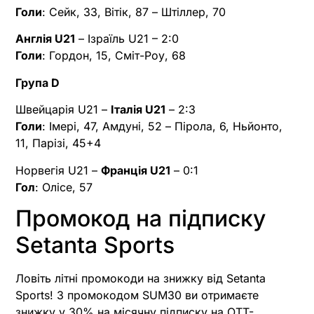
Голи
: Сейк, 33, Вітік, 87 – Штіллер, 70
Англія U21
– Ізраїль U21 – 2:0
Голи
: Гордон, 15, Сміт-Роу, 68
Група D
Швейцарія U21 –
Італія U21
– 2:3
Голи
: Імері, 47, Амдуні, 52 – Пірола, 6, Ньйонто,
11, Парізі, 45+4
Норвегія U21 –
Франція U21
– 0:1
Гол
: Олісе, 57
Промокод на підписку
Setanta Sports
Ловіть літні промокоди на знижку від Setanta
Sports! З промокодом SUM30 ви отримаєте
знижку у 30% на місячну підписку на OTT-