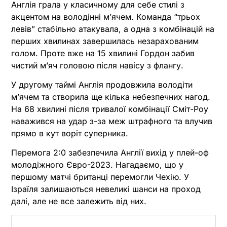
Англія грала у класичному для себе стилі з
акцентом на володінні м’ячем. Команда “трьох
левів” стабільно атакувала, а одна з комбінацій на
перших хвилинах завершилась незарахованим
голом. Проте вже на 15 хвилині Гордон забив
чистий м’яч головою після навісу з флангу.
У другому таймі Англія продовжила володіти
м’ячем та створила ще кілька небезпечних нагод.
На 68 хвилині після тривалої комбінації Сміт-Роу
наважився на удар з-за меж штрафного та влучив
прямо в кут воріт суперника.
Перемога 2:0 забезпечила Англії вихід у плей-оф
молодіжного Євро-2023. Нагадаємо, що у
першому матчі британці перемогли Чехію. У
Ізраїля залишаються невеликі шанси на проход
далі, але не все залежить від них.