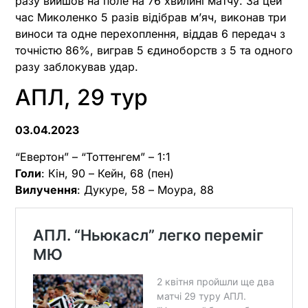
разу вийшов на поле на 76 хвилині матчу. За цей
час Миколенко 5 разів відібрав м’яч, виконав три
виноси та одне перехоплення, віддав 6 передач з
точністю 86%, виграв 5 єдиноборств з 5 та одного
разу заблокував удар.
АПЛ, 29 тур
03.04.2023
“Евертон” – “Тоттенгем” – 1:1
Голи
: Кін, 90 – Кейн, 68 (пен)
Вилучення
: Дукуре, 58 – Моура, 88