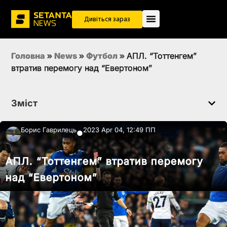
Дивіться зараз
Головна
»
News
»
Футбол
»
АПЛ. “Тоттенгем”
втратив перемогу над “Евертоном”
Зміст
Борис Гаврилець
2023 Apr 04, 12:49 ПП
●
АПЛ. “Тоттенгем” втратив перемогу
над “Евертоном”