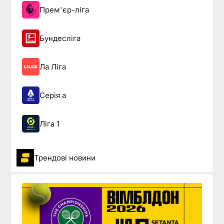
Прем'єр-ліга
Бундесліга
Ла Ліга
Серія а
Ліга 1
Трендові новини