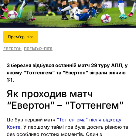
Прем'єр-ліга
Евертон
Прем'єр-ліга
3 березня відбувся останній матч 29 туру АПЛ, у
якому “Тоттенгем” та “Евертон” зіграли внічию
1:1.
Як проходив матч
“Евертон” – “Тоттенгем”
Це був перший матч
“Тоттенгема” після відходу
Конте
. У першому таймі гра була досить рівною та
без особливо гострих моментів. Один з