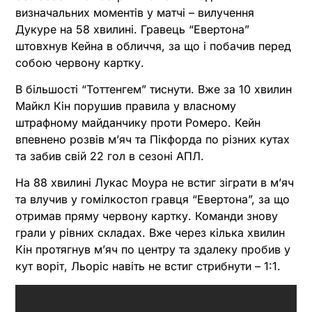
визначальних моментів у матчі – вилучення
Дукуре на 58 хвилині. Гравець “Евертона”
штовхнув Кейна в обличчя, за що і побачив перед
собою червону картку.
В більшості “Тоттенгем” тиснути. Вже за 10 хвилин
Майкл Кін порушив правила у власному
штрафному майданчику проти Ромеро. Кейн
впевнено розвів м’яч та Пікфорда по різних кутах
та забив свій 22 гол в сезоні АПЛ.
На 88 хвилині Лукас Моура не встиг зіграти в м’яч
та влучив у гомілкостоп гравця “Евертона”, за що
отримав пряму червону картку. Команди знову
грали у рівних складах. Вже через кілька хвилин
Кін протягнув м’яч по центру та здалеку пробив у
кут воріт, Льоріс навіть не встиг стрибнути – 1:1.