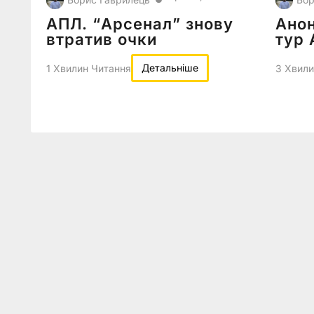
АПЛ. “Арсенал” знову
Анон
втратив очки
тур
Детальніше
1 Хвилин Читання
3 Хвили