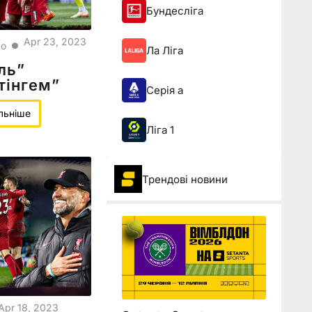
Бундесліга
Apr 23, 2023
ко
●
Ла Ліга
ль”
тінгем”
Серія а
льніше
Ліга 1
Трендові новини
Apr 18, 2023