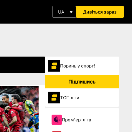
Дивіться зараз
UA
Поринь у спорт!
Підпишись
ТОП ліги
Прем'єр-ліга