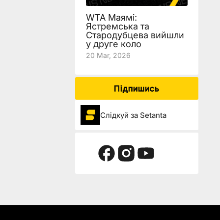
WTA Маямі:
Ястремська та
Стародубцева вийшли
у друге коло
20 Mar, 2026
Підпишись
Слідкуй за Setanta