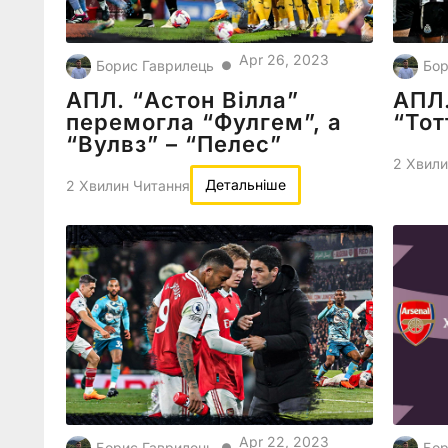
Apr 26, 2023
Борис Гаврилець
Бор
●
АПЛ. “Астон Вілла”
АПЛ
перемогла “Фулгем”, а
“Тот
“Вулвз” – “Пелес”
2 Хвили
Детальніше
2 Хвилин Читання
Apr 22, 2023
Борис Гаврилець
Бор
●