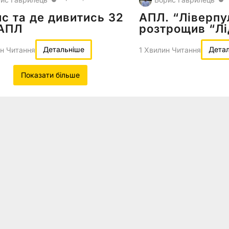
с та де дивитись 32
АПЛ. “Ліверпу
 АПЛ
розтрощив “Лі
Детальніше
Дета
н Читання
1 Хвилин Читання
Показати більше