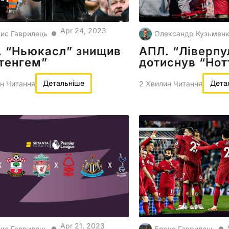
Apr 24, 2023
ис Гаврилець
Олександр Кузьмен
●
. “Ньюкасл” знищив
АПЛ. “Ліверпу
тенгем”
дотиснув “Нот
Детальніше
Дета
н Читання
2 Хвилин Читання
Apr 21, 2023
ис Гаврилець
Борис Гаврилець
●
●