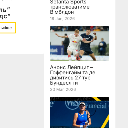
Setanta Sports
транслюватиме
ль”
Вімблдон
дс”
18 Jun, 2026
льніше
Анонс Лейпциг –
Гоффенгайм та де
дивитись 27 тур
Бундесліги
20 Mar, 2026