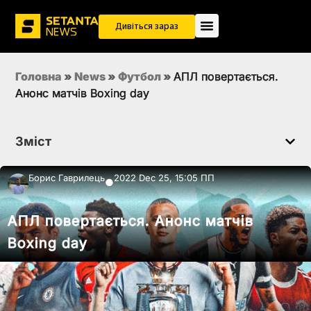
Дивіться зараз
Головна
»
News
»
Футбол
»
АПЛ повертається.
Анонс матчів Boxing day
Зміст
Борис Гаврилець
2022 Dec 25, 15:05 ПП
●
АПЛ повертається. Анонс матчів
Boxing day