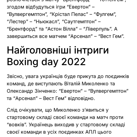
згодом відбудуться ігри “Евертон” –
“Вулвергемптон”, “Крістал Пелас” – “Фулгем”,
“Лестер” – “Ньюкасл”, “Саутгемптон” –
“Брентфорд” та “Астон Вілла” – “Ліверпуль”. А
завершиться все матчем “Арсенал” – “Вест Гем”.
Найголовніші інтриги
Boxing day 2022
Звісно, увага українців буде прикута до поєдинків
команд, де виступають Віталій Миколенко та
Олександр Зінченко: “Евертон” – “Вулвергемптон”
та “Арсенал” – Вест Гем” відповідно.
Слід очікувати, що Миколенко з’явиться у
стартовому складі своєї команди на матч проти
“вовків”. Українець виходив у стартовому складі
своєї команди в усіх поєдинках АПЛ цього