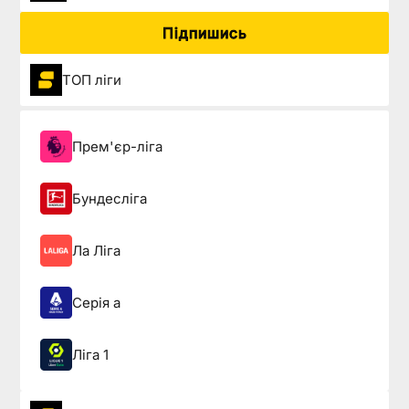
Підпишись
ТОП ліги
Прем'єр-ліга
Бундесліга
Ла Ліга
Серія а
Ліга 1