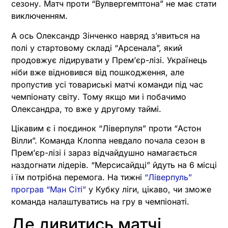
сезону. Матч проти “Вулвергемптона” не має стати
виключенням.
А ось Олександр Зінченко навряд з’явиться на
полі у стартовому складі “Арсенала”, який
продовжує лідирувати у Прем’єр-лізі. Українець
ніби вже відновився від пошкодження, але
пропустив усі товариські матчі команди під час
чемпіонату світу. Тому якщо ми і побачимо
Олександра, то вже у другому таймі.
Цікавим є і поєдинок “Ліверпуля” проти “Астон
Вілли”. Команда Клоппа невдало почала сезон в
Прем’єр-лізі і зараз відчайдушно намагається
наздогнати лідерів. “Мерсисайдці” йдуть на 6 місці
і їм потрібна перемога. На тижні
“Ліверпуль”
програв “Ман Сіті”
у Кубку ліги, цікаво, чи зможе
команда налаштуватись на гру в чемпіонаті.
Де дивитись матчі