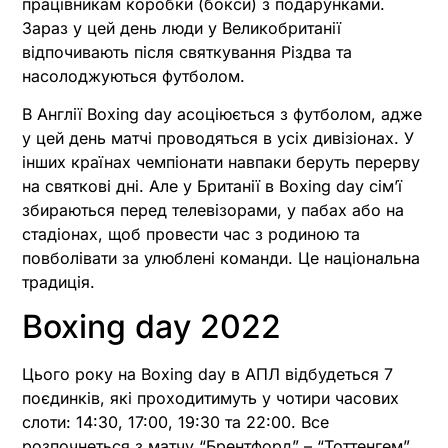
працівникам коробки (бокси) з подарунками.
Зараз у цей день люди у Великобританії
відпочивають після святкування Різдва та
насолоджуються футболом.
В Англії Boxing day асоціюється з футболом, адже
у цей день матчі проводяться в усіх дивізіонах. У
інших країнах чемпіонати навпаки беруть перерву
на святкові дні. Але у Британії в Boxing day сім’ї
збираються перед телевізорами, у пабах або на
стадіонах, щоб провести час з родиною та
повболівати за улюблені команди. Це національна
традиція.
Boxing day 2022
Цього року на Boxing day в АПЛ відбудеться 7
поєдинків, які проходитимуть у чотири часових
слоти: 14:30, 17:00, 19:30 та 22:00. Все
розпочнеться з матчу “Брентфорд” – “Тоттенгем”,