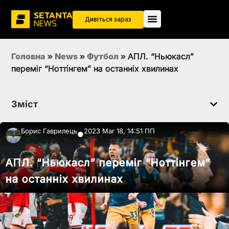
Дивіться зараз
Головна
»
News
»
Футбол
»
АПЛ. “Ньюкасл”
переміг “Ноттінгем” на останніх хвилинах
Зміст
Борис Гаврилець
2023 Mar 18, 14:51 ПП
●
АПЛ. “Ньюкасл” переміг “Ноттінгем”
на останніх хвилинах