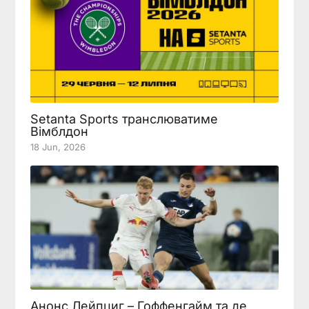
Setanta Sports транслюватиме
Вімблдон
18 Jun, 2026
Анонс Лейпциг – Гоффенгайм та де