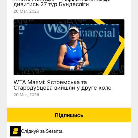
дивитись 27 тур Бундесліги
20 Mar, 2026
WTA Маямі: Ястремська та
Стародубцева вийшли у друге коло
20 Mar, 2026
Підпишись
Слідкуй за Setanta