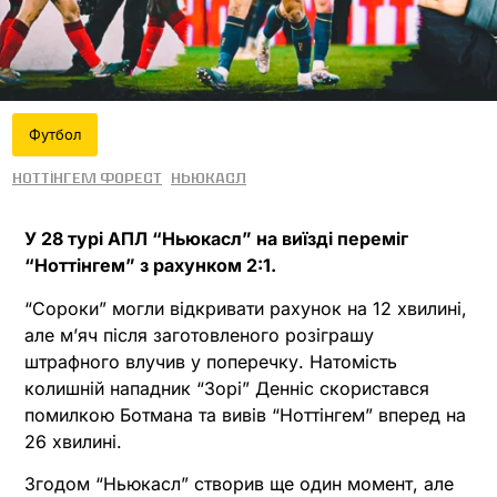
Футбол
Ноттінгем Форест
Ньюкасл
У 28 турі АПЛ “Ньюкасл” на виїзді переміг
“Ноттінгем” з рахунком 2:1.
“Сороки” могли відкривати рахунок на 12 хвилині,
але м’яч після заготовленого розіграшу
штрафного влучив у поперечку. Натомість
колишній нападник “Зорі” Денніс скористався
помилкою Ботмана та вивів “Ноттінгем” вперед на
26 хвилині.
Згодом “Ньюкасл” створив ще один момент, але