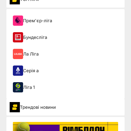
Прем'єр-ліга
Бундесліга
Ла Ліга
Серія а
Ліга 1
Трендові новини