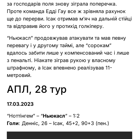
за господарів поля знову зіграла поперечка.
Проте команда Едді Гау все ж зрівняла рахунок
ще до перерви. Ісак отримав м’яч на дальній стійці
та відправив його у протихід голкіперу.
“Ньюкасл” продовжував атакувати та мав певну
перевагу і у другому таймі, але “сорокам”
вдалось забити лише у компенсований час і лише
з пенальті. Ніакате зіграв рукою у власному
штрафному, а Ісак впевнено реалізував 11-
метровий.
АПЛ, 28 тур
17.03.2023
“Ноттінгем” – “
Ньюкасл
” – 1:2
Голи
: Денніс, 26 – Ісак, 45+2, 90+3 (пен.)