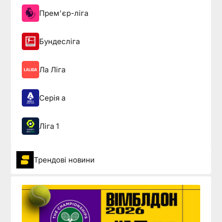
Прем'єр-ліга
Бундесліга
Ла Ліга
Серія а
Ліга 1
Трендові новини