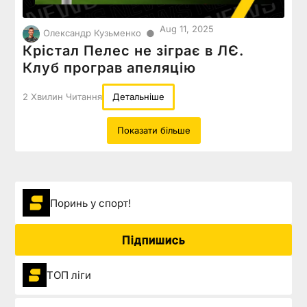
Aug 11, 2025
●
Олександр Кузьменко
Крістал Пелес не зіграє в ЛЄ.
Клуб програв апеляцію
2 Хвилин Читання
Детальніше
Показати більше
Поринь у спорт!
Підпишись
ТОП ліги