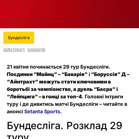
Бундесліга
Айнтрахт
Баварія
21 квітня починається 29 тур Бундесліги.
Поєдинки
“Майнц” – “Баварія”
і
“Боруссія” Д –
“Айнтрахт” можуть стати ключовими в
боротьбі за чемпіонство, а дуель “
Баєра
” і
“Лейпцига” – в гонці за топ-4
. Головні інтриги
туру і де дивитись матчі Бундесліги – читайте в
анонсі
Setanta Sports
.
Бундесліга. Розклад 29
туру