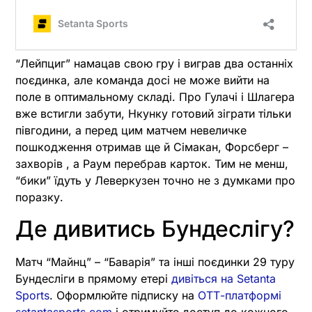
“Лейпциг” намацав свою гру і виграв два останніх
поєдинка, але команда досі не може вийти на
поле в оптимальному складі. Про Гулачі і Шлагера
вже встигли забути, Нкунку готовий зіграти тільки
півгодини, а перед цим матчем невеличке
пошкодження отримав ще й Сімакан, Форсберг –
захворів , а Раум перебрав карток. Тим не менш,
“бики” їдуть у Леверкузен точно не з думками про
поразку.
Де дивитись Бундеслігу?
Матч “Майнц” – “Баварія” та інші поєдинки 29 туру
Бундесліги в прямому етері
дивіться на Setanta
Sports
. Оформлюйте підписку на
ОТТ-платформі
setantasports.com
і отримуйте доступ до кожного