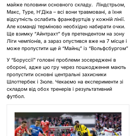
майже половини основного складу. Ліндстрьом,
Макс, Туре, Н’Діка – всі вони травмовані, а їхня
відсутність ослабить франкфуртців у кожній лінії.
Але команді терміново необхідно набирати очки.
Ще взимку “Айнтрахт” був претендентом на зону
Ліги чемпіонів, а зараз опустився вже на 7 місце і
може пропустити ще й “Майнц” із “Вольфсбургом”
У “Боруссії” головні проблеми зосереджені в
обороні, адже цю гру через пошкодження мають
пропустити основні центральні захисники
Шлоттербек і Зюле. Чекаємо на експерименти зі
складом від обох тренерів і результативний
футбол.