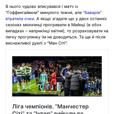
В нього чудово вписувався і матч із
“Гоффенгаймом” минулого тижня, але
“Баварія”
втратила очки
. А якщо згадати що у двох останніх
сезонах мюнхенці програвали в Майнці (в обох
випадках – наприкінці квітня), то розраховувати на
легку прогулянку їм не доводиться. Та ще й після
виснажливої дуелі з “Ман Сіті”.