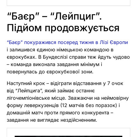
“Баєр” – “Лейпциг”.
Підйом продовжується
“Баєр” покуражився посеред тижня в Лізі Європи
і залишився єдиною німецькою командою в
єврокубках. В Бундеслізі справи теж йдуть чудово
– команда виконала завдання мінімум і
повернулась до єврокубкової зони.
Наступний крок – відіграти відставання у 7 очок
від “Лейпцига”, який займає останнє
лігочемпіонівське місце. Зважаючи на неймовірну
форму леверкузенців (12 матчів без поразок) і
домашній матч проти прямого конкурента –
завдання не виглядає нездійсненним.