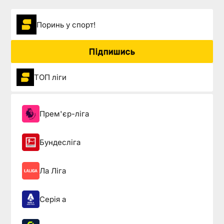
Поринь у спорт!
Підпишись
ТОП ліги
Прем'єр-ліга
Бундесліга
Ла Ліга
Серія а