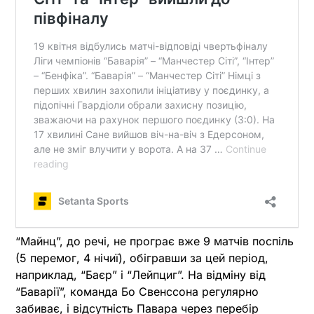
“Майнц”, до речі, не програє вже 9 матчів поспіль
(5 перемог, 4 нічиї), обігравши за цей період,
наприклад, “Баєр” і “Лейпциг”. На відміну від
“Баварії”, команда Бо Свенссона регулярно
забиває, і відсутність Павара через перебір