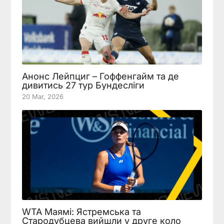
Анонс Лейпциг – Гоффенгайм та де
дивитись 27 тур Бундесліги
20 Mar, 2026
WTA Маямі: Ястремська та
Стародубцева вийшли у друге коло