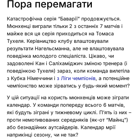
Пора перемагати
Катастрофічна серія “Баварії” продовжується.
Мюнхенці виграли тільки 2 з останніх 7 матчів і
майже вся ця серія приходиться на Томаса
Тухеля. Керівництво клубу влаштовували
результати Нагельсманна, але не влаштовувала
поведінка молодого спеціаліста. Цікаво, чи
задоволені Кан і Саліхаміджич зміною тренера (і
поведінкою Тухеля) зараз, коли команда вилетіла
з Кубка Німеччини і
з Ліги чемпіонів
, а потенційне
чемпіонство може зірватись у будь-який момент?
У цій ситуації на користь мюнхенців може зіграти
календар. У команди попереду всього 6 матчів,
які будуть зіграні у тижневому циклі. П’ять із них –
проти немотивованих середняків (як-от “Майнц”)
або безнадійних аутсайдерів. Календар мрії
наприкінці сезону, чи не так?