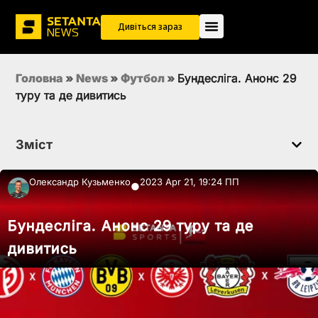
Дивіться зараз
Головна
»
News
»
Футбол
»
Бундесліга. Анонс 29
туру та де дивитись
Зміст
Олександр Кузьменко
2023 Apr 21, 19:24 ПП
●
Бундесліга. Анонс 29 туру та де
дивитись