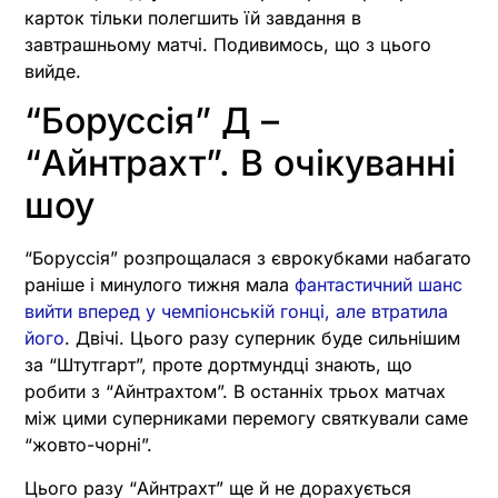
карток тільки полегшить їй завдання в
завтрашньому матчі. Подивимось, що з цього
вийде.
“Боруссія” Д –
“Айнтрахт”. В очікуванні
шоу
“Боруссія” розпрощалася з єврокубками набагато
раніше і минулого тижня мала
фантастичний шанс
вийти вперед у чемпіонській гонці, але втратила
його
. Двічі. Цього разу суперник буде сильнішим
за “Штутгарт”, проте дортмундці знають, що
робити з “Айнтрахтом”. В останніх трьох матчах
між цими суперниками перемогу святкували саме
“жовто-чорні”.
Цього разу “Айнтрахт” ще й не дорахується