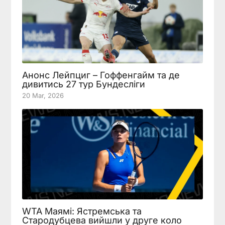
Анонс Лейпциг – Гоффенгайм та де
дивитись 27 тур Бундесліги
20 Mar, 2026
WTA Маямі: Ястремська та
Стародубцева вийшли у друге коло