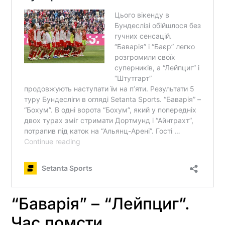
“Баварія” – “Лейпциг”.
Час помсти