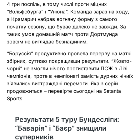
4 гри поспіль, в тому числі проти міцних
“Вольфсбурга” і “Уніона”. Команда зараз на ходу,
а Крамарич набрав вогняну форму з самого
початку сезону, що буває далеко не завжди. За
таких умов домашній матч проти Дортмунда
зовсім не виглядає безнадійним.
“Боруссія” продуктивно провела перерву на матчі
збірних, суттєво покращивши результати. “Жовто-
чорні” не змогли нічого протиставити ПСЖ в Лізі
чемпіонів, проте в чемпіонаті замість дурних нічиїх
зʼявились вистраждані перемоги. Яка з серій
продовжиться – перевірте сьогодні на Setanta
Sports.