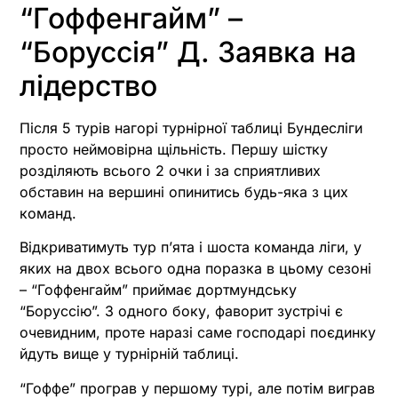
“Гоффенгайм” –
“Боруссія” Д. Заявка на
лідерство
Після 5 турів нагорі турнірної таблиці Бундесліги
просто неймовірна щільність. Першу шістку
розділяють всього 2 очки і за сприятливих
обставин на вершині опинитись будь-яка з цих
команд.
Відкриватимуть тур п’ята і шоста команда ліги, у
яких на двох всього одна поразка в цьому сезоні
– “Гоффенгайм” приймає дортмундську
“Боруссію”. З одного боку, фаворит зустрічі є
очевидним, проте наразі саме господарі поєдинку
йдуть вище у турнірній таблиці.
“Гоффе” програв у першому турі, але потім виграв