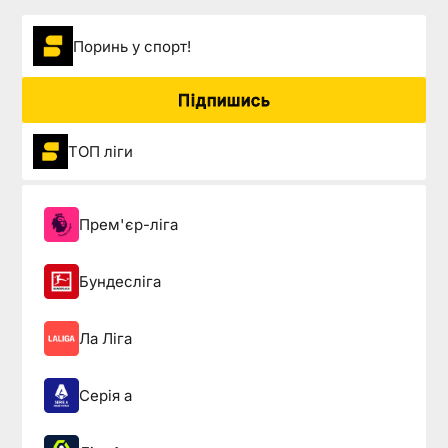
Поринь у спорт!
Підпишись
ТОП ліги
Прем'єр-ліга
Бундесліга
Ла Ліга
Серія а