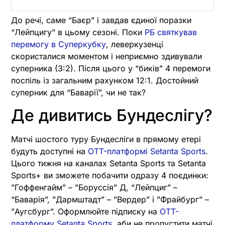
До речі, саме “Баєр” і завдав єдиної поразки
“Лейпцигу” в цьому сезоні. Поки
РБ святкував
перемогу в Суперкубку
, леверкузенці
скористалися моментом і неприємно здивували
суперника (3:2). Після цього у “биків” 4 перемоги
поспіль із загальним рахунком 12:1. Достойний
суперник для “Баварії”, чи не так?
Де дивитись Бундеслігу?
Матчі шостого туру Бундесліги в прямому етері
будуть доступні на
OTT-платформі Setanta Sports
.
Цього тижня на каналах Setanta Sports та Setanta
Sports+ ви зможете побачити одразу 4 поєдинки:
”Гоффенгайм” – ”Боруссія” Д, “Лейпциг” –
“Баварія”, ”Дармштадт” – ”Вердер” і ”Фрайбург” –
”Аугсбург”. Оформлюйте підписку на
OTT-
платформу Setanta Sports
, аби не пропустити матчі