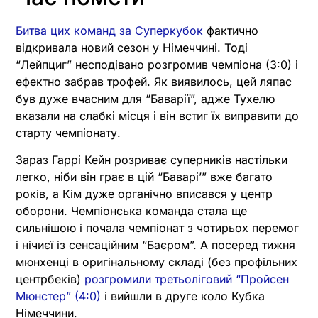
Битва цих команд за Суперкубок
фактично
відкривала новий сезон у Німеччині. Тоді
“Лейпциг” несподівано розгромив чемпіона (3:0) і
ефектно забрав трофей. Як виявилось, цей ляпас
був дуже вчасним для “Баварії”, адже Тухелю
вказали на слабкі місця і він встиг їх виправити до
старту чемпіонату.
Зараз Гаррі Кейн розриває суперників настільки
легко, ніби він грає в цій “Баваріʼ” вже багато
років, а Кім дуже органічно вписався у центр
оборони. Чемпіонська команда стала ще
сильнішою і почала чемпіонат з чотирьох перемог
і нічиєї із сенсаційним “Баєром”. А посеред тижня
мюнхенці в оригінальному складі (без профільних
центрбеків)
розгромили третьоліговий “Пройсен
Мюнстер” (4:0)
і вийшли в друге коло Кубка
Німеччини.