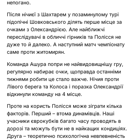
непогано.
Після нічиєї з Шахтарем у позаминулому турі
підопічні Шовковського ділять перше місце за
очками з Олександрією. Але найближчі
переслідувачі в обличчі гірників та Полісся не
дуже то й далеко. А наступний матч чемпіонату
саме проти житомирян.
Команда Ашура попри не найвидовищнішу гру,
регулярно набирає очки, щоправда останніми
тижнями робити це стало важче. Нічия проти
Лівого берега та Колоса і поразка Олександрії
відкинули команду на 4 місце.
Проте на користь Полісся може зіграти кілька
факторів. Перший – втома динамівців. Наші
учасники єврокубків багато часу проводять в
дорозі та можуть бути не в найкащих кондиціях.
Друга – теоретично психологічна невпевненість