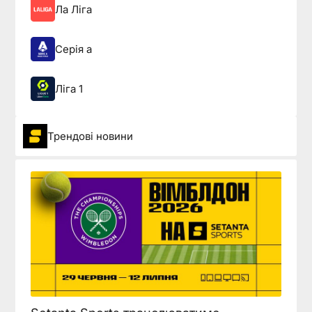
Ла Ліга
Серія а
Ліга 1
Трендові новини