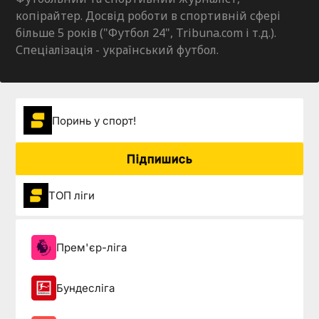
копірайтер. Досвід роботи в спортивній сфері
більше 5 років ("Футбол 24", Tribuna.com і т.д.).
Спеціалізація - український футбол.
Поринь у спорт!
Підпишись
ТОП ліги
Прем'єр-ліга
Бундесліга