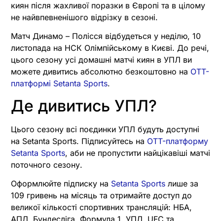
киян після жахливої поразки в Європі та в цілому
не найвпевненішого відрізку в сезоні.
Матч Динамо – Полісся відбудеться у неділю, 10
листопада на НСК Олімпійському в Києві. До речі,
цього сезону усі домашні матчі киян в УПЛ ви
можете дивитись абсолютно безкоштовно на
OTT-
платформі Setanta Sports
.
Де дивитись УПЛ?
Цього сезону всі поєдинки УПЛ будуть доступні
на Setanta Sports. Підписуйтесь на
OTT-платформу
Setanta Sports
, аби не пропустити найцікавіші матчі
поточного сезону.
Оформлюйте підписку на
Setanta Sports
лише за
109 гривень на місяць та отримайте доступ до
великої кількості спортивних трансляцій: НБА,
АПЛ, Бундесліга, Формула 1, УПЛ, UFC та