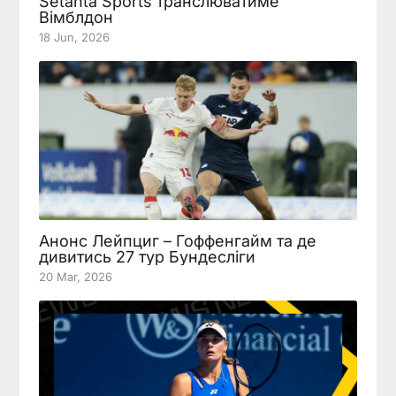
Setanta Sports транслюватиме
Вімблдон
18 Jun, 2026
Анонс Лейпциг – Гоффенгайм та де
дивитись 27 тур Бундесліги
20 Mar, 2026