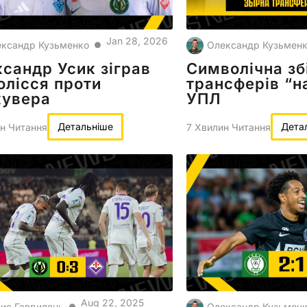
Jan 28, 2026
ксандр Кузьменко
Олександр Кузьмен
●
сандр Усик зіграв
Символічна зб
олісся проти
трансферів “на
кувера
УПЛ
Детальніше
Дета
н Читання
7 Хвилин Читання
Aug 22, 2025
ис Гаврилець
Олександр Кузьмен
●