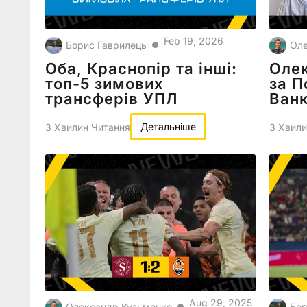
Feb 19, 2026
Борис Гаврилець
Оле
●
Оба, Краснопір та інші:
Олек
топ-5 зимових
за П
трансферів УПЛ
Ван
Детальніше
3 Хвилин Читання
3 Хвили
Aug 29, 2025
Олександр Кузьменко
Бор
●