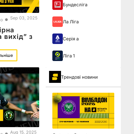
Бундесліга
Sep 03, 2025
ко
●
Ла Ліга
ірна
 вихід” з
Серія а
льніше
Ліга 1
Трендові новини
Aug 15, 2025
ко
●