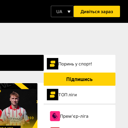
Дивіться зараз
UA
Поринь у спорт!
Підпишись
ТОП ліги
Прем'єр-ліга