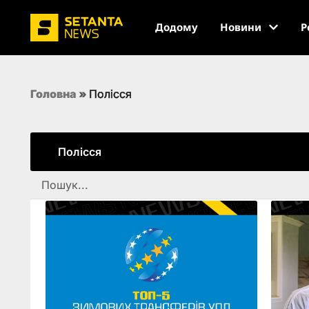
Додому
Новини
Р
Головна
»
Полісся
Полісся