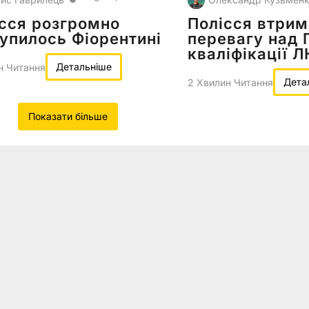
сся розгромно
Полісся втри
упилось Фіорентині
перевагу над
кваліфікації Л
Детальніше
н Читання
Дета
2 Хвилин Читання
Показати більше