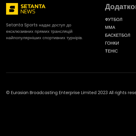
Додатко
ФУТБОЛ
Setanta Sports надає доступ до
ММА
ексклюзивних прямих трансляцій
БАСКЕТБОЛ
найпопулярніших спортивних турнірів.
ГОНКИ
TЕНІС
© Eurasian Broadcasting Enterprise Limited 2023 All rights res
© Adjara.com LLC 2023 All rights reserved