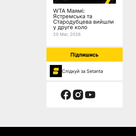
WTA Маямі:
Ястремська та
Стародубцева вийшли
у друге коло
20 Mar, 2026
Підпишись
Слідкуй за Setanta