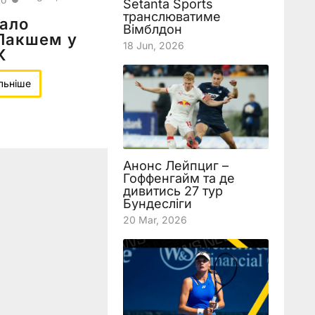
Setanta Sports
транслюватиме
мало
Вімблдон
 Пакшем у
18 Jun, 2026
К
льніше
Анонс Лейпциг –
Гоффенгайм та де
дивитись 27 тур
Бундесліги
20 Mar, 2026