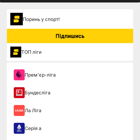
Поринь у спорт!
Підпишись
ТОП ліги
Прем'єр-ліга
Бундесліга
Ла Ліга
Серія а