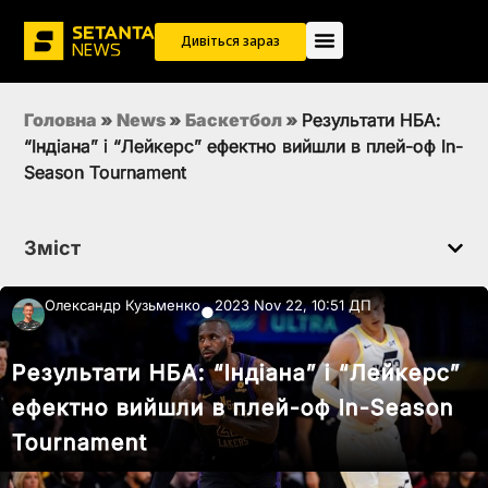
Дивіться зараз
Головна
»
News
»
Баскетбол
»
Результати НБА:
“Індіана” і “Лейкерс” ефектно вийшли в плей-оф In-
Season Tournament
Зміст
Олександр Кузьменко
2023 Nov 22, 10:51 ДП
●
Результати НБА: “Індіана” і “Лейкерс”
ефектно вийшли в плей-оф In-Season
Tournament