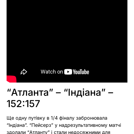
“Атланта” – “Індіана” –
152:157
Ще одну путівку в 1/4 фіналу забронювала
“Індіана”. “Пейсерз” у надрезультативному матчі
здолали “Атланту” і стали недосяжними для