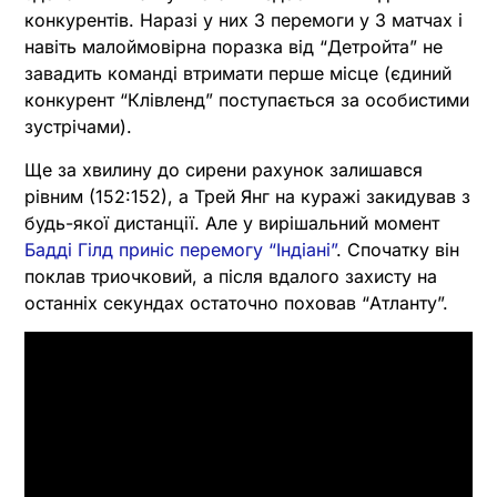
конкурентів. Наразі у них 3 перемоги у 3 матчах і
навіть малоймовірна поразка від “Детройта” не
завадить команді втримати перше місце (єдиний
конкурент “Клівленд” поступається за особистими
зустрічами).
Ще за хвилину до сирени рахунок залишався
рівним (152:152), а Трей Янг на куражі закидував з
будь-якої дистанції. Але у вирішальний момент
Бадді Гілд приніс перемогу “Індіані”
. Спочатку він
поклав триочковий, а після вдалого захисту на
останніх секундах остаточно поховав “Атланту”.