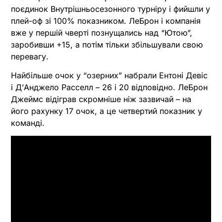
поєдинок Внутрішньосезонного турніру і фийшли у
плей-оф зі 100% показником. ЛеБрон і компанія
вже у першій чверті познущались над “Ютою”,
заробивши +15, а потім тільки збільшували свою
перевагу.
Найбільше очок у “озерних” набрали Ентоні Девіс
і ДʼАнджело Расселл – 26 і 20 відповідно. ЛеБрон
Джеймс відіграв скромніше ніж зазвичай – на
його рахунку 17 очок, а це четвертий показник у
команді.