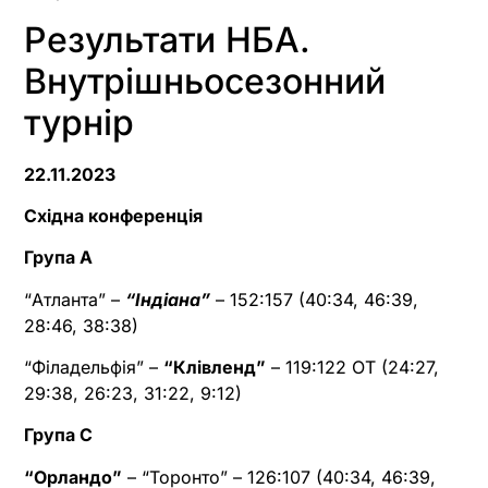
Результати НБА.
Внутрішньосезонний
турнір
22.11.2023
Східна конференція
Група А
“Атланта” –
“Індіана”
– 152:157 (40:34, 46:39,
28:46, 38:38)
“Філадельфія” –
“Клівленд”
– 119:122 ОТ (24:27,
29:38, 26:23, 31:22, 9:12)
Група С
“Орландо”
– “Торонто” – 126:107 (40:34, 46:39,