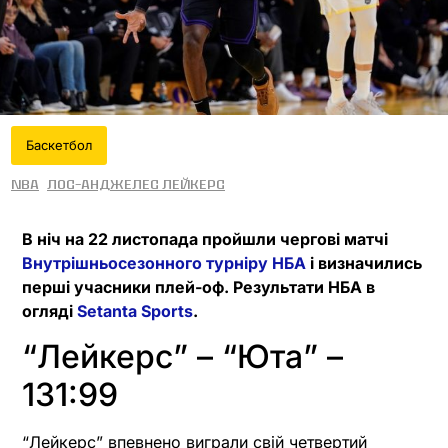
Баскетбол
NBA
Лос-Анджелес Лейкерс
В ніч на 22 листопада пройшли чергові матчі
Внутрішньосезонного турніру НБА
і визначились
перші учасники плей-оф. Результати НБА в
огляді
Setanta Sports
.
“Лейкерс” – “Юта” –
131:99
“Лейкерс” впевнено виграли свій четвертий