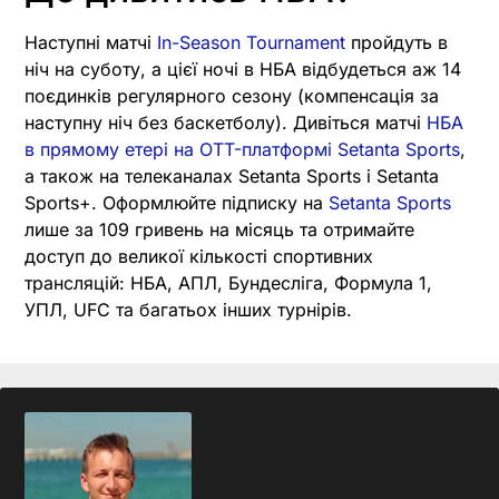
Наступні матчі
In-Season Tournament
пройдуть в
ніч на суботу, а цієї ночі в НБА відбудеться аж 14
поєдинків регулярного сезону (компенсація за
наступну ніч без баскетболу). Дивіться матчі
НБА
в прямому етері на OTT-платформі Setanta Sports
,
а також на телеканалах Setanta Sports і Setanta
Sports+. Оформлюйте підписку на
Setanta Sports
лише за 109 гривень на місяць та отримайте
доступ до великої кількості спортивних
трансляцій: НБА, АПЛ, Бундесліга, Формула 1,
УПЛ, UFC та багатьох інших турнірів.