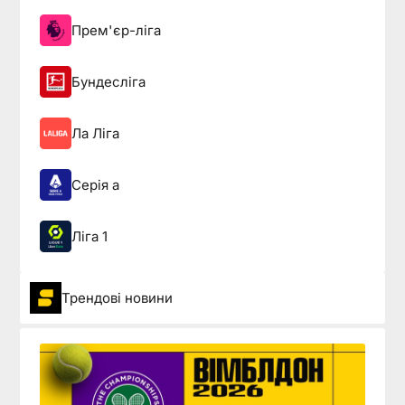
Прем'єр-ліга
Бундесліга
Ла Ліга
Серія а
Ліга 1
Трендові новини