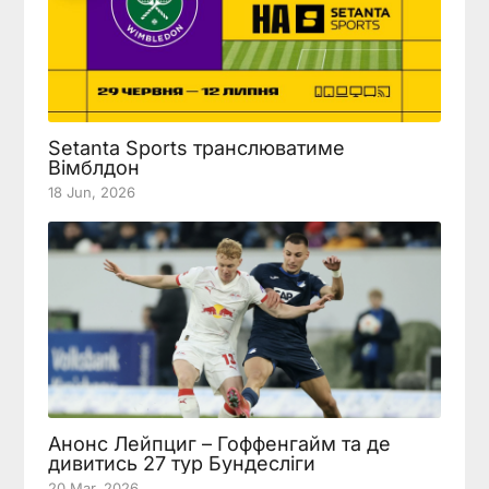
Setanta Sports транслюватиме
Вімблдон
18 Jun, 2026
Анонс Лейпциг – Гоффенгайм та де
дивитись 27 тур Бундесліги
20 Mar, 2026