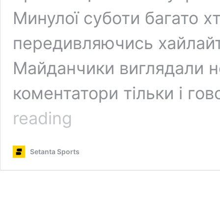
Минулої суботи багато х
передивляючись хайлайт
Майданчики виглядали н
коментатори тільки і го
Внутрішньосезонний
reading
турнір
НБА.
Що
Setanta Sports
таке
In-
Season
Tournament?