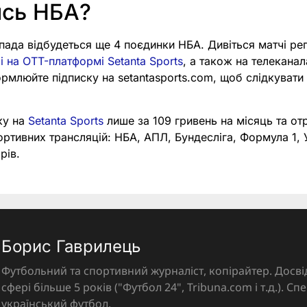
ись НБА?
опада відбудеться ще 4 поєдинки НБА. Дивіться матчі ре
 на OTT-платформі Setanta Sports
, а також на телеканала
ормлюйте підписку на setantasports.com, щоб слідкуват
ку на
Setanta Sports
лише за 109 гривень на місяць та от
портивних трансляцій: НБА, АПЛ, Бундесліга, Формула 1,
рів.
Борис Гаврилець
Футбольний та спортивний журналіст, копірайтер. Досві
сфері більше 5 років ("Футбол 24", Tribuna.com і т.д.). Спе
український футбол.