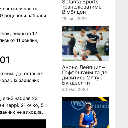
Setanta Sports
транслюватиме
 в кожній чверті.
Вімблдон
59 році вони набрали
18 Jun, 2026
очок, виконав 12
лизько 11 хвилин,
101
Анонс Лейпциг –
Гоффенгайм та де
женим. До останніх
дивитись 27 тур
орз”. Їх захисник
Бундесліги
20 Mar, 2026
, який набрав 23
н Каррі: 21 очко, 5
йданчик не виходив.