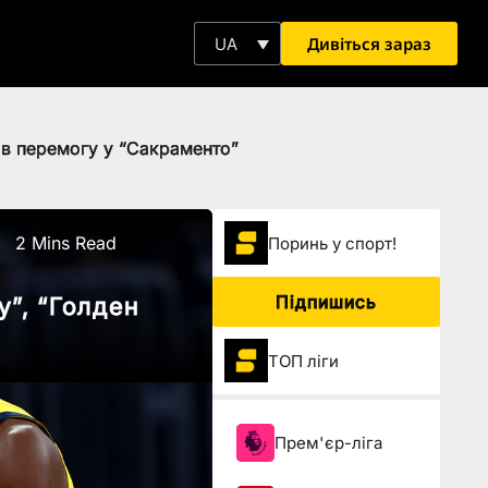
Дивіться зараз
UA
ав перемогу у “Сакраменто”
2 Mins Read
Поринь у спорт!
Підпишись
у”, “Голден
ТОП ліги
Прем'єр-ліга