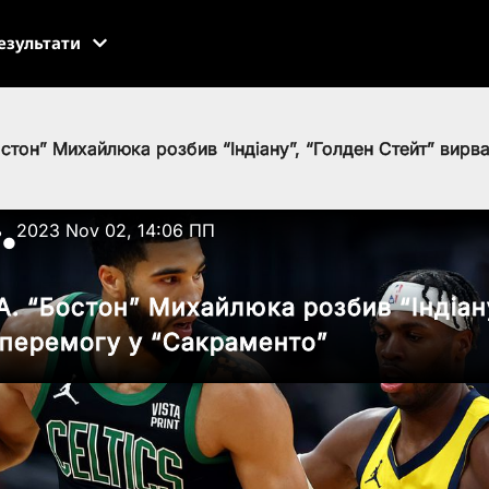
езультати
остон” Михайлюка розбив “Індіану”, “Голден Стейт” вирв
ь
2023 Nov 02, 14:06 ПП
●
А. “Бостон” Михайлюка розбив “Індіан
 перемогу у “Сакраменто”