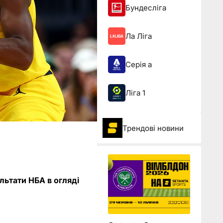
Бундесліга
Ла Ліга
Серія а
Ліга 1
Трендові новини
льтати НБА в огляді