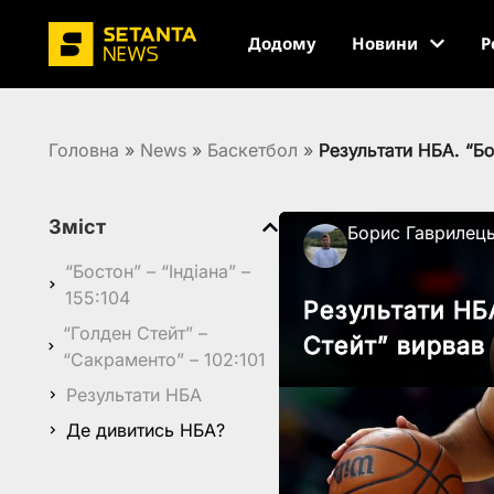
Додому
Новини
Р
Головна
»
News
»
Баскетбол
»
Результати НБА. “Б
Зміст
Борис Гаврилец
“Бостон” – “Індіана” –
155:104
Результати НБ
“Голден Стейт” –
Стейт” вирвав
“Сакраменто” – 102:101
Результати НБА
Де дивитись НБА?