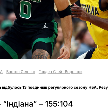
BA
Бостон Селтікс
Голден Стейт Ворріорз
а відбулось 13 поєдинків регулярного сезону НБА. Резу
 “Індіана” – 155:104