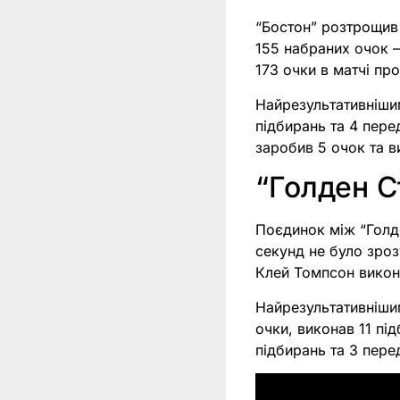
“Бостон” розтрощив 
155 набраних очок –
173 очки в матчі пр
Найрезультативніши
підбирань та 4 пере
заробив 5 очок та в
“Голден С
Поєдинок між “Голд
секунд не було зроз
Клей Томпсон викон
Найрезультативніши
очки, виконав 11 пі
підбирань та 3 пере