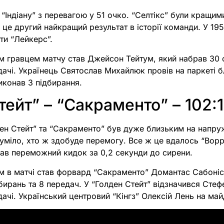
“Індіану” з перевагою у 51 очко. “Селтікс” були кращими
 це другий найкращий результат в історії команди. У 19
оти “Лейкерс”.
м гравцем матчу став Джейсон Тейтум, який набрав 30 
дачі. Українець Святослав Михайлюк провів на паркеті б
иконав 3 підбирання.
тейт” – “Сакраменто” – 102:
ен Стейт” та “Сакраменто” був дуже близьким на напру
уміло, хто ж здобуде перемогу. Все ж це вдалось “Воррі
ав переможний кидок за 0,2 секунди до сирени.
м в матчі став форвард “Сакраменто” Домантас Сабоніс
дбирань та 8 передач. У “Голден Стейт” відзначився Стефе
дачі. Український центровий “Кінгз” Олексій Лень на ма