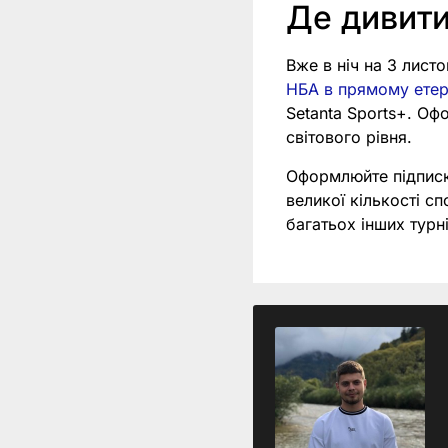
Де дивит
Вже в ніч на 3 лист
НБА в прямому етері
Setanta Sports+. Оф
світового рівня.
Оформлюйте підпис
великої кількості с
багатьох інших турні