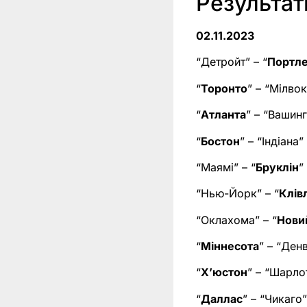
Результа
02.11.2023
“Детройт” – “
Портл
“
Торонто
” – “Мілвок
“
Атланта
” – “Вашинг
“
Бостон
” – “Індіана”
“Маямі” – “
Бруклін
”
“Нью-Йорк” – “
Клів
“Оклахома” – “
Нови
“
Міннесота
” – “Денв
“
Х’юстон
” – “Шарлот
“
Даллас
” – “Чикаго”