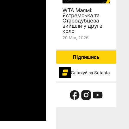
WTA Маямі:
Ястремська та
Стародубцева
вийшли у друге
коло
20 Mar, 2026
Підпишись
Слідкуй за Setanta