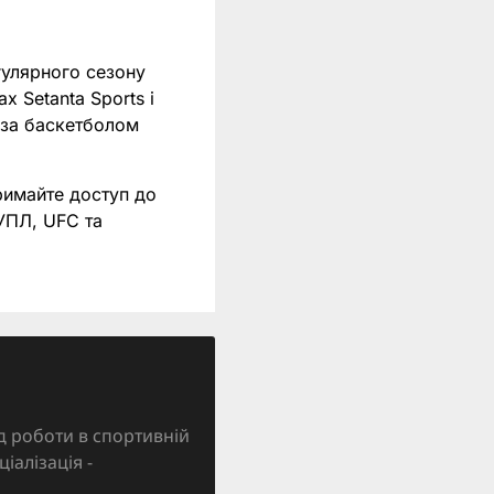
гулярного сезону
х Setanta Sports і
и за баскетболом
римайте доступ до
 УПЛ, UFC та
д роботи в спортивній
ціалізація -