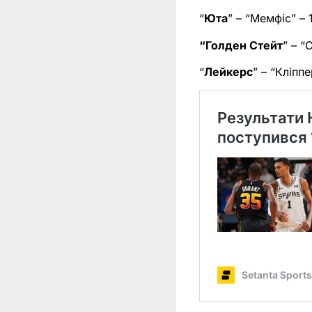
“
Юта
” – “Мемфіс” – 
“Голден Стейт
” – “
“
Лейкерс
” – “Кліппе