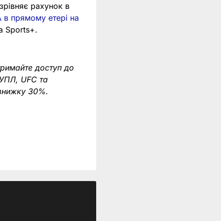
зрівняє рахунок в
 в прямому етері на
a Sports+.
тримайте доступ до
 УПЛ, UFC та
 знижку 30%.