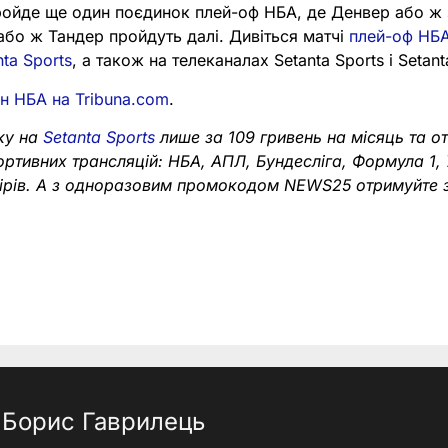
пройде ще один поєдинок плей-оф НБА, де Денвер або ж 
або ж Тандер пройдуть далі. Дивіться матчі
плей-оф НБА
ta Sports
, а також на телеканалах Setanta Sports і Setant
н НБА на Tribuna.com
.
ку на
Setanta Sports
лише за 109 гривень на місяць та о
портивних трансляцій: НБА, АПЛ, Бундесліга, Формула 1,
нірів. А з одноразовим промокодом NEWS25 отримуйте
Борис Гаврилець