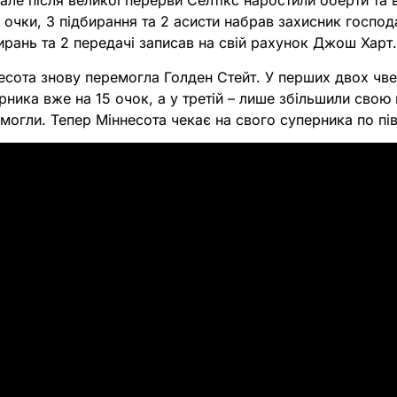
 але після великої перерви Селтікс наростили оберти та
 очки, 3 підбирання та 2 асисти набрав захисник господ
бирань та 2 передачі записав на свій рахунок Джош Харт
есота знову перемогла Голден Стейт. У перших двох чв
ерника вже на 15 очок, а у третій – лише збільшили свою
 змогли. Тепер Міннесота чекає на свого суперника по пі