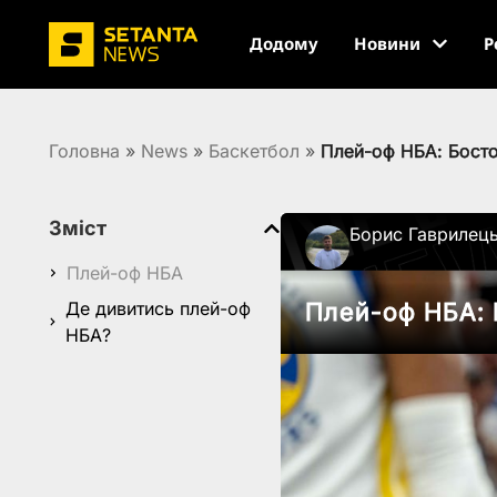
Додому
Новини
Р
Головна
»
News
»
Баскетбол
»
Плей-оф НБА: Босто
Зміст
Борис Гаврилец
Плей-оф НБА
Де дивитись плей-оф
Плей-оф НБА: 
НБА?