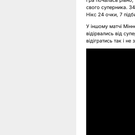
Гра почалась рівно,
свого суперника. 34
Нікс 24 очки, 7 під
У іншому матчі Мінн
відірвались від суп
відігратись так і не