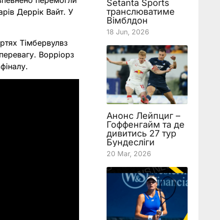
 впевнено перемогли
Setanta Sports
транслюватиме
арів Деррік Вайт. У
Вімблдон
.
18 Jun, 2026
ертях Тімбервулвз
 перевагу. Ворріорз
вфіналу.
Анонс Лейпциг –
Гоффенгайм та де
дивитись 27 тур
Бундесліги
20 Mar, 2026