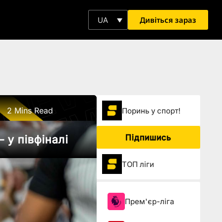
Дивіться зараз
UA
2 Mins Read
Поринь у спорт!
Підпишись
 у півфіналі
ТОП ліги
Прем'єр-ліга