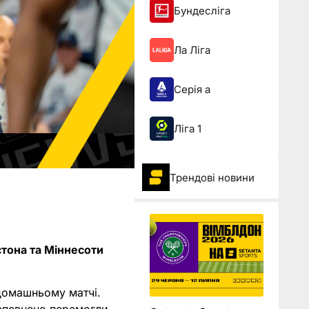
Бундесліга
Ла Ліга
Серія а
Ліга 1
Трендові новини
стона та Міннесоти
домашньому матчі.