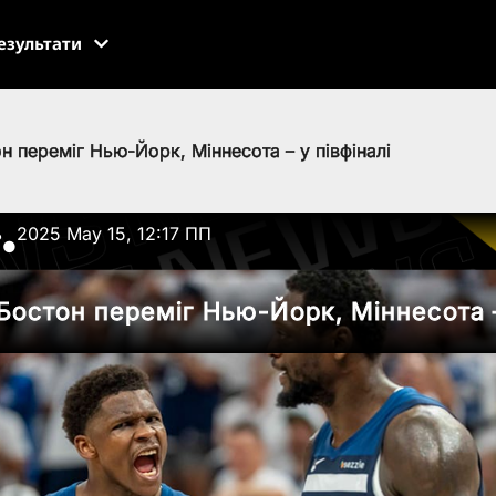
езультати
н переміг Нью-Йорк, Міннесота – у півфіналі
ь
2025 May 15, 12:17 ПП
●
Бостон переміг Нью-Йорк, Міннесота –