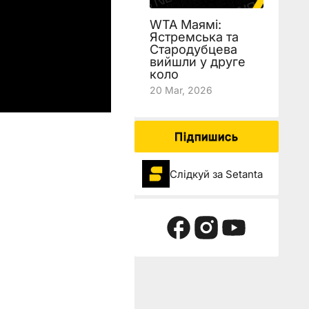
WTA Маямі:
Ястремська та
Стародубцева
вийшли у друге
коло
20 Mar, 2026
Підпишись
Слідкуй за Setanta