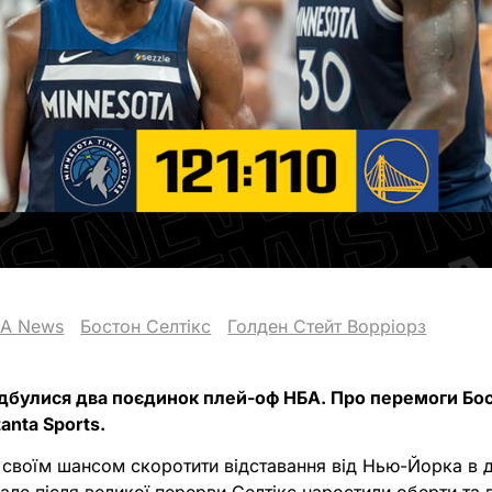
A News
Бостон Селтікс
Голден Стейт Ворріорз
 відбулися два поєдинок плей-оф НБА. Про перемоги Бо
anta Sports.
 своїм шансом скоротити відставання від Нью-Йорка в 