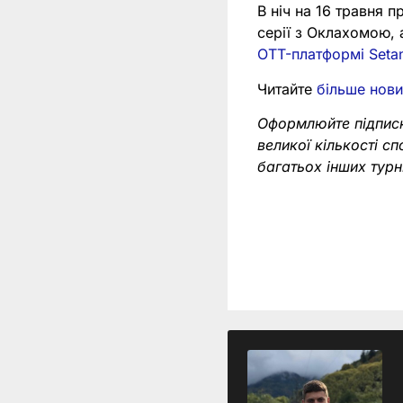
В ніч на 16 травня 
серії з Оклахомою, 
OTT-платформі Setan
Читайте
більше нови
Оформлюйте підпис
великої кількості с
багатьох інших тур